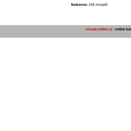
Nalezeno:
246 receptů
recept-online.cz
- online k