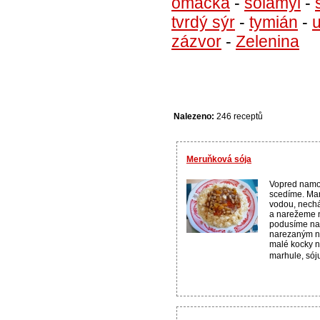
omáčka
-
solamyl
-
tvrdý sýr
-
tymián
-
zázvor
-
Zelenina
Nalezeno:
246 receptů
Meruňková sója
Vopred namo
scedíme. Mar
vodou, nech
a narežeme n
podusíme na
narezaným na
malé kocky n
marhule, sóju