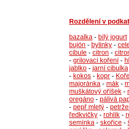
Rozdělení v podkat
bazalka
-
bílý jogurt
bujón
-
bylinky
-
cel
cibule
-
citron
-
citr
-
grilovací koření
-
h
jablko
-
jarní cibulka
-
kokos
-
kopr
-
Koře
majoránka
-
mák
-
m
muškátový oříšek
-
oregáno
-
pálivá pa
-
pepř mletý
-
petrže
ředkvičky
-
rohlík
-
r
semínka
-
skořice
-