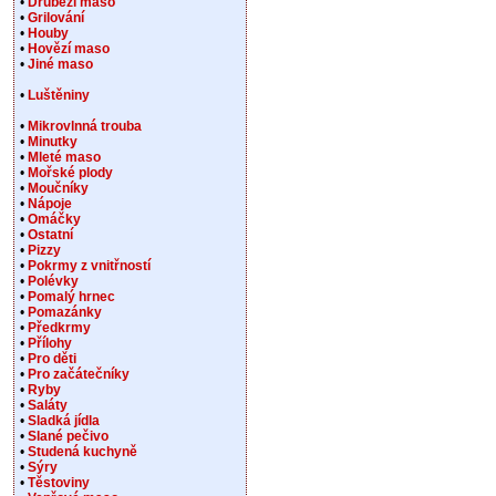
•
Drůbeží maso
•
Grilování
•
Houby
•
Hovězí maso
•
Jiné maso
•
Luštěniny
•
Mikrovlnná trouba
•
Minutky
•
Mleté maso
•
Mořské plody
•
Moučníky
•
Nápoje
•
Omáčky
•
Ostatní
•
Pizzy
•
Pokrmy z vnitřností
•
Polévky
•
Pomalý hrnec
•
Pomazánky
•
Předkrmy
•
Přílohy
•
Pro děti
•
Pro začátečníky
•
Ryby
•
Saláty
•
Sladká jídla
•
Slané pečivo
•
Studená kuchyně
•
Sýry
•
Těstoviny