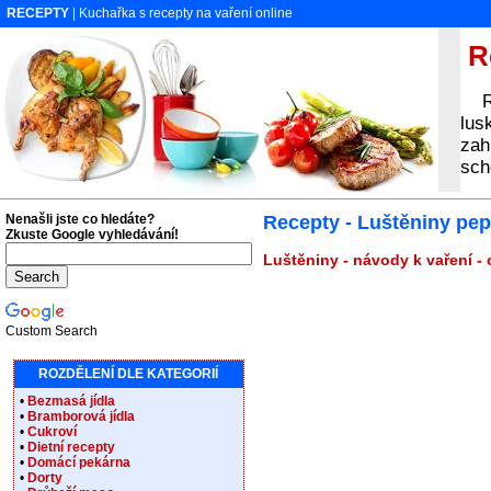
RECEPTY
| Kuchařka s recepty na vaření online
Re
Rec
lus
zah
sch
Nenašli jste co hledáte?
Recepty - Luštěniny pep
Zkuste Google vyhledávání!
Luštěniny - návody k vaření -
Custom Search
ROZDĚLENÍ DLE KATEGORIÍ
•
Bezmasá jídla
•
Bramborová jídla
•
Cukroví
•
Dietní recepty
•
Domácí pekárna
•
Dorty