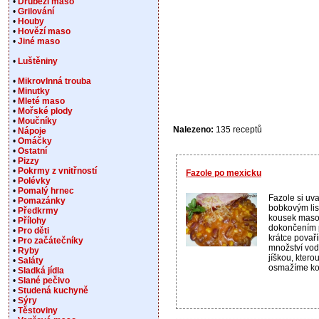
•
Drůbeží maso
•
Grilování
•
Houby
•
Hovězí maso
•
Jiné maso
•
Luštěniny
•
Mikrovlnná trouba
•
Minutky
•
Mleté maso
•
Mořské plody
•
Moučníky
Nalezeno:
135 receptů
•
Nápoje
•
Omáčky
•
Ostatní
•
Pizzy
•
Pokrmy z vnitřností
Fazole po mexicku
•
Polévky
•
Pomalý hrnec
Fazole si uv
•
Pomazánky
bobkovým lis
•
Předkrmy
kousek maso
•
Přílohy
dokončením p
•
Pro děti
krátce povař
•
Pro začátečníky
množství vod
•
Ryby
jíškou, ktero
•
Saláty
osmažíme ko.
•
Sladká jídla
•
Slané pečivo
•
Studená kuchyně
•
Sýry
•
Těstoviny