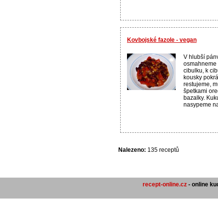
Kovbojské fazole - vegan
V hlubší pánv
osmahneme n
cibulku, k c
kousky pokrá
restujeme, m
špetkami or
bazalky. Kuku
nasypeme na 
Nalezeno:
135 receptů
recept-online.cz
- online k