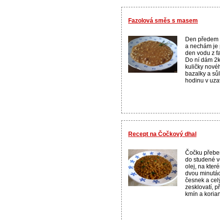
Fazolová směs s masem
Den předem 
a nechám je 
den vodu z faz
Do ní dám 2k
kuličky novéh
bazalky a sů
hodinu v uza
Recept na Čočkový dhal
Čočku přebe
do studené v
olej, na kter
dvou minutác
česnek a cel
zesklovatí, p
kmín a korian