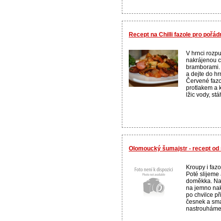
Recept na Chilli fazole pro pořá
V hrnci rozpu
nakrájenou c
bramborami. 
a dejte do hr
Červené fazol
protlakem a 
lžic vody, st
Olomoucký šumajstr - recept o
Kroupy i faz
Poté slijeme
doměkka. Na 
na jemno nak
po chvilce p
česnek a sma
nastrouháme 