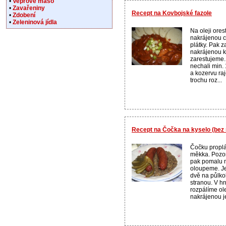
•
Vepřové maso
•
Zavařeniny
Recept na Kovbojské fazole
•
Zdobení
•
Zeleninová jídla
Na oleji ore
nakrájenou c
plátky. Pak 
nakrájenou k
zarestujeme. 
nechali min.
a kozervu raj
trochu roz...
Recept na Čočka na kyselo (bez
Čočku propl
měkka. Pozor
pak pomalu m
oloupeme. J
dvě na půlko
stranou. V hr
rozpálíme ol
nakrájenou je