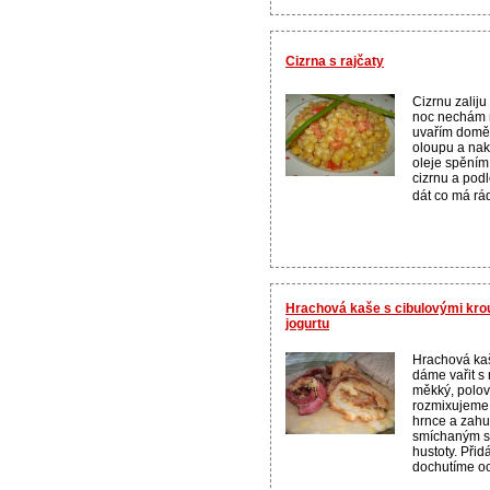
Cizrna s rajčaty
Cizrnu zalij
noc nechám 
uvařím doměk
oloupu a nak
oleje spěním
cizrnu a pod
dát co má rád
Hrachová kaše s cibulovými krou
jogurtu
Hrachová ka
dáme vařit s
měkký, polo
rozmixujeme 
hrnce a zah
smíchaným s
hustoty. Přid
dochutíme oc