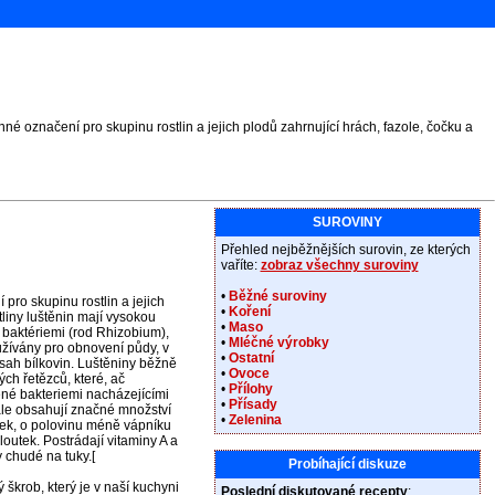
é označení pro skupinu rostlin a jejich plodů zahrnující hrách, fazole, čočku a
SUROVINY
Přehled nejběžnějších surovin, ze kterých
vaříte:
zobraz všechny suroviny
•
Běžné suroviny
pro skupinu rostlin a jejich
•
Koření
tliny luštěnin mají vysokou
•
Maso
 baktériemi (rod Rhizobium),
•
Mléčné výrobky
užívány pro obnovení půdy, v
•
Ostatní
bsah bílkovin. Luštěniny běžně
•
Ovoce
ch řetězců, které, ač
•
Přílohy
vené bakteriemi nacházejícími
•
Přísady
ále obsahují značné množství
•
Zelenina
tek, o polovinu méně vápníku
loutek. Postrádají vitaminy A a
 chudé na tuky.[
Probíhající diskuze
škrob, který je v naší kuchyni
Poslední diskutované recepty
: