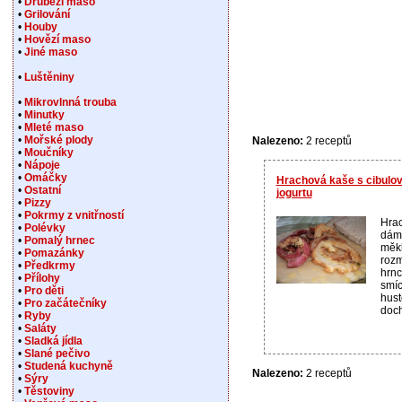
•
Drůbeží maso
•
Grilování
•
Houby
•
Hovězí maso
•
Jiné maso
•
Luštěniny
•
Mikrovlnná trouba
•
Minutky
•
Mleté maso
•
Mořské plody
Nalezeno:
2 receptů
•
Moučníky
•
Nápoje
•
Omáčky
Hrachová kaše s cibulov
•
Ostatní
jogurtu
•
Pizzy
•
Pokrmy z vnitřností
Hrac
•
Polévky
dáme
•
Pomalý hrnec
měkk
•
Pomazánky
rozm
•
Předkrmy
hrnc
•
Přílohy
smí
•
Pro děti
hust
•
Pro začátečníky
doch
•
Ryby
•
Saláty
•
Sladká jídla
•
Slané pečivo
•
Studená kuchyně
Nalezeno:
2 receptů
•
Sýry
•
Těstoviny