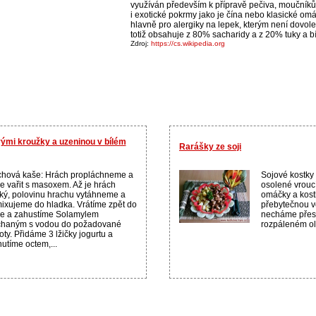
využíván především k přípravě pečiva, moučníků a
i exotické pokrmy jako je čína nebo klasické o
hlavně pro alergiky na lepek, kterým není dovo
totiž obsahuje z 80% sacharidy a z 20% tuky a bí
Zdroj:
https://cs.wikipedia.org
ými kroužky a uzeninou v bílém
Rarášky ze soji
hová kaše: Hrách propláchneme a
Sojové kostky
 vařit s masoxem. Až je hrách
osolené vroucí
ý, polovinu hrachu vytáhneme a
omáčky a kos
ixujeme do hladka. Vrátíme zpět do
přebytečnou v
e a zahustíme Solamylem
necháme přes
chaným s vodou do požadované
rozpáleném ole
oty. Přidáme 3 lžičky jogurtu a
utíme octem,...