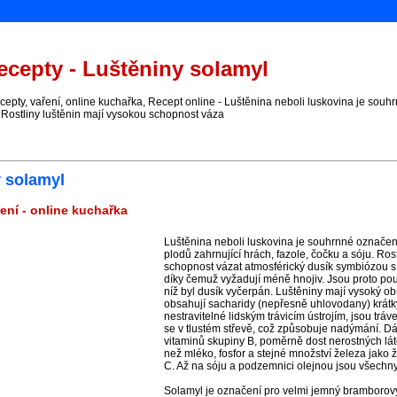
cepty - Luštěniny solamyl
ty, vaření, online kuchařka, Recept online - Luštěnina neboli luskovina je souhrnn
 Rostliny luštěnin mají vysokou schopnost váza
y solamyl
ení - online kuchařka
Luštěnina neboli luskovina je souhrnné označení 
plodů zahrnující hrách, fazole, čočku a sóju. Ros
schopnost vázat atmosférický dusík symbiózou s
díky čemuž vyžadují méně hnojiv. Jsou proto po
níž byl dusík vyčerpán. Luštěniny mají vysoký o
obsahují sacharidy (nepřesně uhlovodany) krátký
nestravitelné lidským trávicím ústrojím, jsou trá
se v tlustém střevě, což způsobuje nadýmání. D
vitaminů skupiny B, poměrně dost nerostných lá
než mléko, fosfor a stejné množství železa jako ž
C. Až na sóju a podzemnici olejnou jsou všechny
Solamyl je označení pro velmi jemný bramborový 