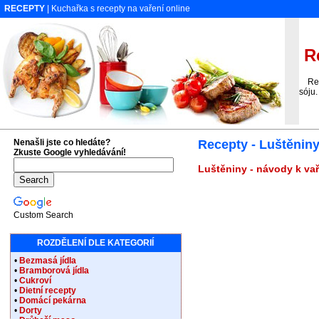
RECEPTY
| Kuchařka s recepty na vaření online
Re
Recep
sóju.
Nenašli jste co hledáte?
Recepty - Luštěnin
Zkuste Google vyhledávání!
Luštěniny - návody k vař
Custom Search
ROZDĚLENÍ DLE KATEGORIÍ
•
Bezmasá jídla
•
Bramborová jídla
•
Cukroví
•
Dietní recepty
•
Domácí pekárna
•
Dorty