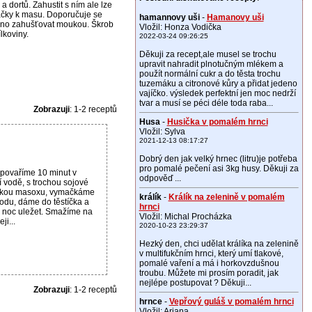
 dortů. Zahustit s ním ale lze
máčky k masu. Doporučuje se
hamannovy uši
-
Hamanovy uši
leno zahušťovat moukou. Škrob
Vložil: Honza Vodička
lkoviny.
2022-03-24 09:26:25
Děkuji za recept,ale musel se trochu
upravit nahradit plnotučným mlékem a
použít normální cukr a do těsta trochu
tuzemáku a citronové kůry a přidat jedeno
vajíčko. výsledek perfektní jen moc nedrží
tvar a musí se péci déle toda raba...
Zobrazuji
: 1-2 receptů
Husa
-
Husička v pomalém hrnci
Vložil: Sylva
2021-12-13 08:17:27
Dobrý den jak velký hrnec (litru)je potřeba
pro pomalé pečení asi 3kg husy. Děkuji za
 povaříme 10 minut v
odpověď ...
 vodě, s trochou sojové
tkou masoxu, vymačkáme
králík
-
Králík na zelenině v pomalém
odu, dáme do těstíčka a
hrnci
 noc uležet. Smažíme na
Vložil: Michal Procházka
ji...
2020-10-23 23:29:37
Hezký den, chci udělat králíka na zelenině
v multifukčním hrnci, který umí tlakové,
pomalé vaření a má i horkovzdušnou
troubu. Můžete mi prosím poradit, jak
nejlépe postupovat ? Děkuji...
Zobrazuji
: 1-2 receptů
hrnce
-
Vepřový guláš v pomalém hrnci
Vložil: Ariana