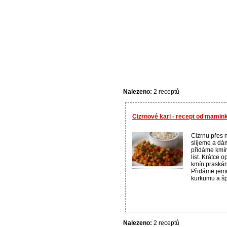
Nalezeno:
2 receptů
Cizrnové kari - recept od mamin
Cizrnu přes
slijeme a dám
přidáme kmín
list. Krátce
kmín praskán
Přidáme jemn
kurkumu a špe
Nalezeno:
2 receptů