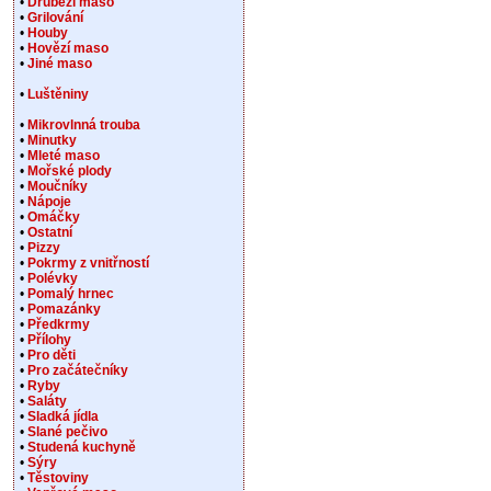
•
Drůbeží maso
•
Grilování
•
Houby
•
Hovězí maso
•
Jiné maso
•
Luštěniny
•
Mikrovlnná trouba
•
Minutky
•
Mleté maso
•
Mořské plody
•
Moučníky
•
Nápoje
•
Omáčky
•
Ostatní
•
Pizzy
•
Pokrmy z vnitřností
•
Polévky
•
Pomalý hrnec
•
Pomazánky
•
Předkrmy
•
Přílohy
•
Pro děti
•
Pro začátečníky
•
Ryby
•
Saláty
•
Sladká jídla
•
Slané pečivo
•
Studená kuchyně
•
Sýry
•
Těstoviny