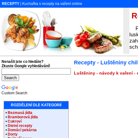
RECEPTY
| Kuchařka s recepty na vaření online
Re
Rec
lus
zah
sch
Nenašli jste co hledáte?
Recepty - Luštěniny chil
Zkuste Google vyhledávání!
Luštěniny - návody k vaření -
Custom Search
ROZDĚLENÍ DLE KATEGORIÍ
•
Bezmasá jídla
•
Bramborová jídla
•
Cukroví
•
Dietní recepty
•
Domácí pekárna
•
Dorty