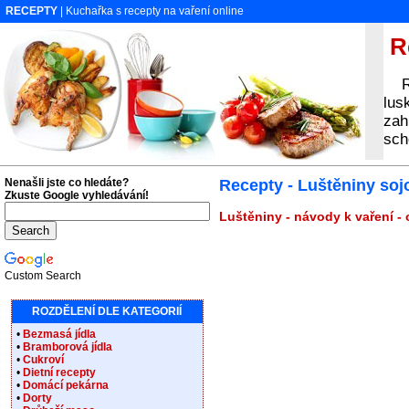
RECEPTY
| Kuchařka s recepty na vaření online
Re
Rec
lus
zah
sch
Nenašli jste co hledáte?
Recepty - Luštěniny so
Zkuste Google vyhledávání!
Luštěniny - návody k vaření -
Custom Search
ROZDĚLENÍ DLE KATEGORIÍ
•
Bezmasá jídla
•
Bramborová jídla
•
Cukroví
•
Dietní recepty
•
Domácí pekárna
•
Dorty