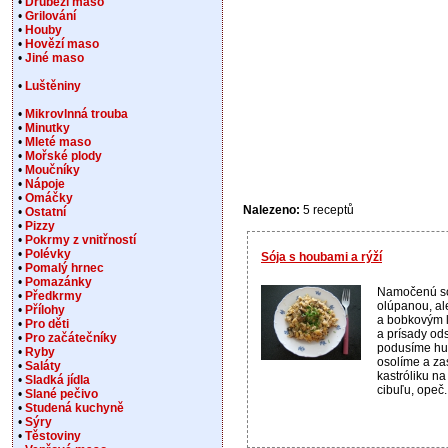
•
Drůbeží maso
•
Grilování
•
Houby
•
Hovězí maso
•
Jiné maso
•
Luštěniny
•
Mikrovlnná trouba
•
Minutky
•
Mleté maso
•
Mořské plody
•
Moučníky
•
Nápoje
•
Omáčky
Nalezeno:
5 receptů
•
Ostatní
•
Pizzy
•
Pokrmy z vnitřností
•
Polévky
Sója s houbami a rýží
•
Pomalý hrnec
•
Pomazánky
Namočenú só
•
Předkrmy
olúpanou, al
•
Přílohy
a bobkovým 
•
Pro děti
a prísady od
•
Pro začátečníky
podusíme hub
•
Ryby
osolíme a za
•
Saláty
kastróliku na
•
Sladká jídla
cibuľu, opeč..
•
Slané pečivo
•
Studená kuchyně
•
Sýry
•
Těstoviny