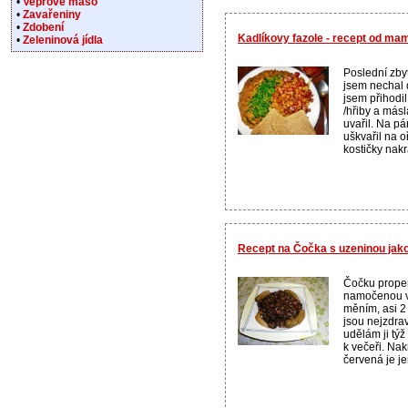
•
Vepřové maso
•
Zavařeniny
•
Zdobení
Kadlíkovy fazole - recept od ma
•
Zeleninová jídla
Poslední zbyt
jsem nechal
jsem přihodi
/hřiby a más
uvařil. Na pá
uškvařil na 
kostičky nak
Recept na Čočka s uzeninou jak
Čočku prop
namočenou v
měním, asi 2 
jsou nejzdra
udělám ji tý
k večeři. Nak
červená je je