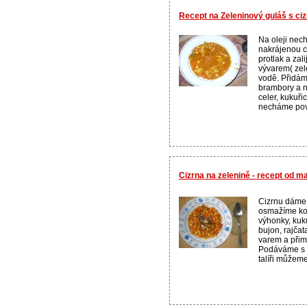
Recept na Zeleninový guláš s ci
Na oleji nec
nakrájenou c
protlak a za
vývarem( zel
vodě. Přidám
brambory a n
celer, kukuři
necháme pova
Cizrna na zelenině - recept od 
Cizrnu dáme v
osmažíme ko
výhonky, kuk
bujon, rajčat
varem a přim
Podáváme s 
talíři můžeme