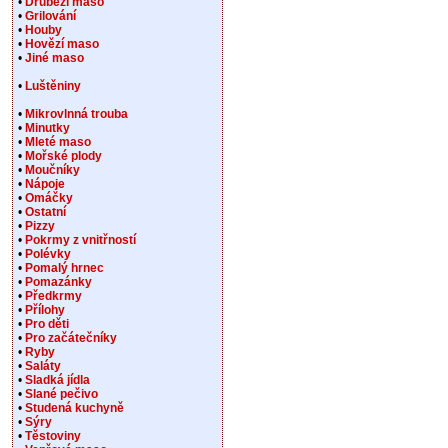
•
Drůbeží maso
•
Grilování
•
Houby
•
Hovězí maso
•
Jiné maso
•
Luštěniny
•
Mikrovlnná trouba
•
Minutky
•
Mleté maso
•
Mořské plody
•
Moučníky
•
Nápoje
•
Omáčky
•
Ostatní
•
Pizzy
•
Pokrmy z vnitřností
•
Polévky
•
Pomalý hrnec
•
Pomazánky
•
Předkrmy
•
Přílohy
•
Pro děti
•
Pro začátečníky
•
Ryby
•
Saláty
•
Sladká jídla
•
Slané pečivo
•
Studená kuchyně
•
Sýry
•
Těstoviny