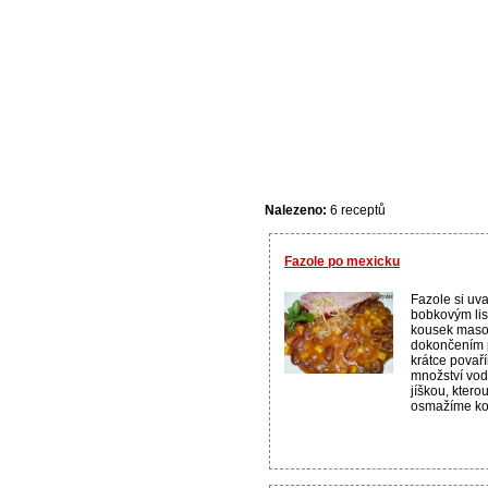
Nalezeno:
6 receptů
Fazole po mexicku
Fazole si uv
bobkovým lis
kousek maso
dokončením p
krátce povař
množství vod
jíškou, ktero
osmažíme ko.