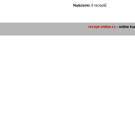
Nalezeno:
6 receptů
recept-online.cz
- online k