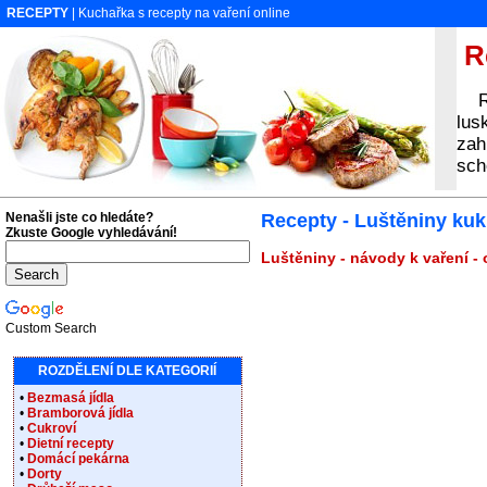
RECEPTY
| Kuchařka s recepty na vaření online
Re
Rec
lus
zah
sch
Nenašli jste co hledáte?
Recepty - Luštěniny kuk
Zkuste Google vyhledávání!
Luštěniny - návody k vaření -
Custom Search
ROZDĚLENÍ DLE KATEGORIÍ
•
Bezmasá jídla
•
Bramborová jídla
•
Cukroví
•
Dietní recepty
•
Domácí pekárna
•
Dorty