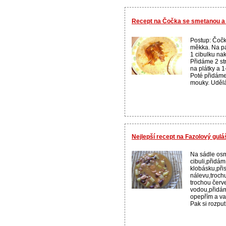
Recept na Čočka se smetanou 
Postup: Čoč
měkka. Na pá
1 cibulku na
Přidáme 2 st
na plátky a 1
Poté přidáme 
mouky. Udělá
Nejlepší recept na Fazolový gul
Na sádle os
cibuli,přidá
klobásku,při
nálevu,troch
trochou červ
vodou,přidá
opepřím a va
Pak si rozput