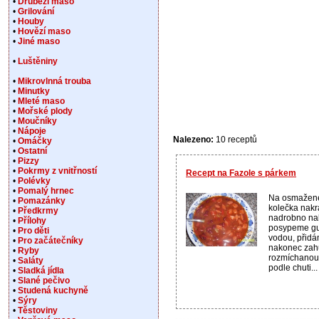
•
Drůbeží maso
•
Grilování
•
Houby
•
Hovězí maso
•
Jiné maso
•
Luštěniny
•
Mikrovlnná trouba
•
Minutky
•
Mleté maso
•
Mořské plody
•
Moučníky
•
Nápoje
Nalezeno:
10 receptů
•
Omáčky
•
Ostatní
•
Pizzy
•
Pokrmy z vnitřností
Recept na Fazole s párkem
•
Polévky
•
Pomalý hrnec
Na osmažené
•
Pomazánky
kolečka nakr
•
Předkrmy
nadrobno nak
•
Přílohy
posypeme gu
•
Pro děti
vodou, přidá
•
Pro začátečníky
nakonec zah
•
Ryby
rozmíchanou 
•
Saláty
podle chuti...
•
Sladká jídla
•
Slané pečivo
•
Studená kuchyně
•
Sýry
•
Těstoviny