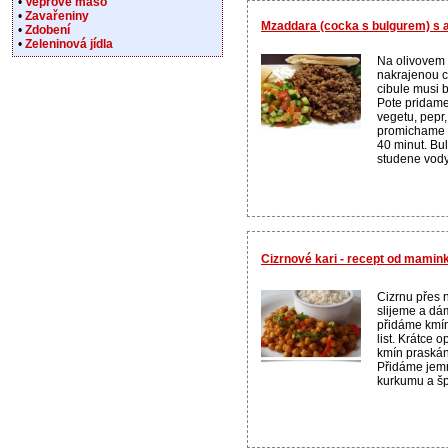
•
Vepřové maso
•
Zavařeniny
Mzaddara (cocka s bulgurem) s
•
Zdobení
•
Zeleninová jídla
Na olivovem
nakrajenou c
cibule musi 
Pote pridame
vegetu, pepr, 
promichame a
40 minut. Bu
studene vody
Cizrnové kari - recept od mamin
Cizrnu přes
slijeme a dám
přidáme kmín
list. Krátce
kmín praskán
Přidáme jemn
kurkumu a špe