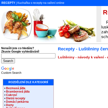
RECEPTY
| Kuchařka s recepty na vaření online
Re
Rec
lus
zah
sch
Nenašli jste co hledáte?
Recepty - Luštěniny čer
Zkuste Google vyhledávání!
Luštěniny - návody k vaření -
Custom Search
ROZDĚLENÍ DLE KATEGORIÍ
•
Bezmasá jídla
•
Bramborová jídla
•
Cukroví
•
Dietní recepty
•
Domácí pekárna
•
Dorty