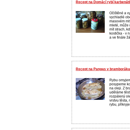
Recept na Domácí rybí karbenát
Očištěné a v
vychladlé o
masovém ml
mleté, může 
mít strach, k
kostička - v 
a ve finále ž
Recept na Pangas v bramboráku
Rybu omyjem
posypeme ko
na oleji. Z b
uděláme těst
rozpálený ol
vrstvu těsta
rybu, přikryje