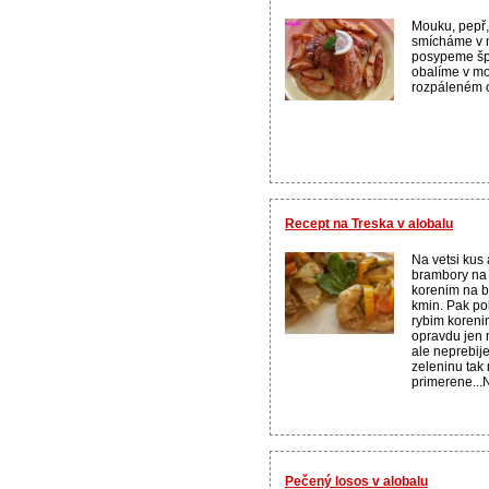
Mouku, pepř, 
smícháme v m
posypeme špe
obalíme v m
rozpáleném ol
Recept na Treska v alobalu
Na vetsi kus
brambory na
korenim na b
kmin. Pak p
rybim koreni
opravdu jen m
ale neprebije
zeleninu tak
primerene...
Pečený losos v alobalu