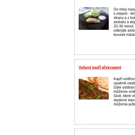
Do mísy nasyp
s olejem - tí
strany a z bo
alobalu a dej
20-30 minut.
odkryjte alob
kousek másla
Voňavé kapří překvapení
Kapří vnitřno
opatrně odstr
Dále odstraní
můžeme vnitř
části, které 
studené slan
můžeme ještě