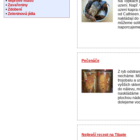
•
Vepřové maso
Na Topkách je
•
Zavařeniny
uzení. Např.
•
Zdobení
uzení kapra
•
Zeleninová jídla
od Cathleen.
nakládají do
můžeme solit
naporcujeme 
Pečenáče
Z ryb odstran
necháme. Mír
trojobalu a u
vyšších sklen
do nálevu, m
naskládáme 
plochou nád
dolejeme vod
Nejlepší recept na Tilapie