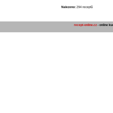
Nalezeno:
294 receptů
recept-online.cz
- online k