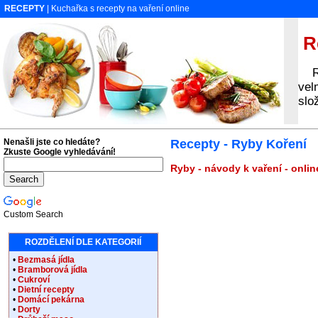
RECEPTY
| Kuchařka s recepty na vaření online
Re
Rec
vel
slo
Nenašli jste co hledáte?
Recepty - Ryby Koření
Zkuste Google vyhledávání!
Ryby - návody k vaření - onli
Custom Search
ROZDĚLENÍ DLE KATEGORIÍ
•
Bezmasá jídla
•
Bramborová jídla
•
Cukroví
•
Dietní recepty
•
Domácí pekárna
•
Dorty