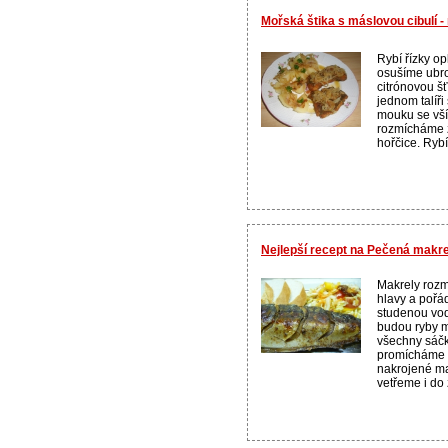
Mořská štika s máslovou cibulí 
Rybí řízky o
osušíme ubr
citrónovou š
jednom talíř
mouku se vší
rozmícháme ž
hořčice. Rybí 
Nejlepší recept na Pečená makre
Makrely rozm
hlavy a poř
studenou vod
budou ryby 
všechny sáčk
promícháme a
nakrojené ma
vetřeme i do 