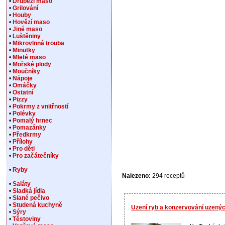
•
Drůbeží maso
•
Grilování
•
Houby
•
Hovězí maso
•
Jiné maso
•
Luštěniny
•
Mikrovlnná trouba
•
Minutky
•
Mleté maso
•
Mořské plody
•
Moučníky
•
Nápoje
•
Omáčky
•
Ostatní
•
Pizzy
•
Pokrmy z vnitřností
•
Polévky
•
Pomalý hrnec
•
Pomazánky
•
Předkrmy
•
Přílohy
•
Pro děti
•
Pro začátečníky
•
Ryby
Nalezeno:
294 receptů
•
Saláty
•
Sladká jídla
•
Slané pečivo
•
Studená kuchyně
Uzení ryb a konzervování uzený
•
Sýry
•
Těstoviny