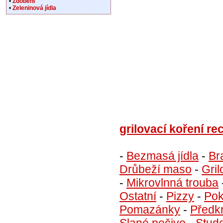
•
Zdobení
•
Zeleninová jídla
grilovací koření re
-
Bezmasá jídla
-
Br
Drůbeží maso
-
Gril
-
Mikrovlnná trouba
Ostatní
-
Pizzy
-
Pok
Pomazánky
-
Předk
Slané pečivo
-
Stud