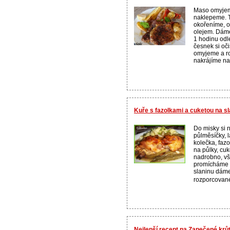
Maso omyjem
naklepeme. 
okořeníme, o
olejem. Dám
1 hodinu odle
česnek si oč
omyjeme a r
nakrájíme na k
Kuře s fazolkami a cuketou na s
Do misky si n
půlměsíčky, 
kolečka, fazo
na půlky, cuk
nadrobno, v
promícháme 
slaninu dám
rozporcované
Nejlepší recept na Zapečené krů