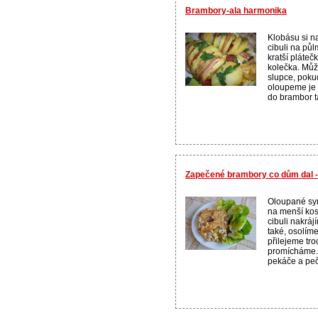
Brambory-ala harmonika
Klobásu si n
cibuli na půl
kratší pláteč
kolečka. Můž
slupce, poku
oloupeme je 
do brambor t
Zapečené brambory co dům dal 
Oloupané sy
na menší kos
cibuli nakrá
také, osolím
přilejeme tr
promícháme
pekáče a peč