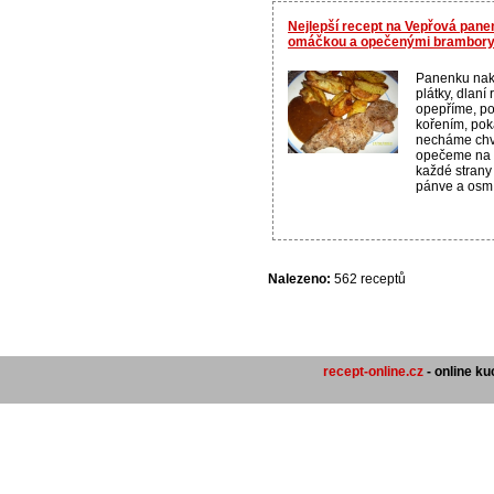
Nejlepší recept na Vepřová pan
omáčkou a opečenými brambor
Panenku nakr
plátky, dlaní
opepříme, p
kořením, pok
necháme chví
opečeme na pá
každé strany
pánve a osm.
Nalezeno:
562 receptů
recept-online.cz
- online k