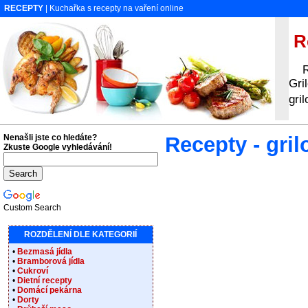
RECEPTY
| Kuchařka s recepty na vaření online
Re
Rec
Gri
gri
Nenašli jste co hledáte?
Recepty - gril
Zkuste Google vyhledávání!
Custom Search
ROZDĚLENÍ DLE KATEGORIÍ
•
Bezmasá jídla
•
Bramborová jídla
•
Cukroví
•
Dietní recepty
•
Domácí pekárna
•
Dorty