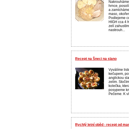
Nakrouháme 
hrnce, posol
a zamícháme
maso, okořen
Podlejeme cc
HIGH cca 4 
zelí zahustí
nastrouh...
Recept na Šneci na slano
Vyválíme list
kečupem, po
anglickou sl
zelím. Stočí
kolečka, kte
posypeme kmí
Pečeme. K vín
Rychlý letní oběd - recept od m