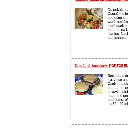
Do pekáče dá
Osmažíme jem
společně se
worč. omáčko
které osolím
kořením na k
slaninu. Nas
zamícháme..
Zapečené žampiony- PORTOBE
Smícháme dr
sýr, vejce a
Osolíme a o
oloupeme, os
olivovým ol
naplníme um
podlijeme, p
na 35 - 40 min