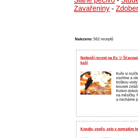
Zavařeniny
-
Zdobe
Nalezeno:
562 receptů
Nejlepší recept na Es ツ Šťavna
kaší
Kuře si rozčt
osolíme a ok
troškou vody
kousek zvláš
Kolem dokola
na měsíčky. 
a necháme pé
Knedlo, vepřo, zelo v pomalém h