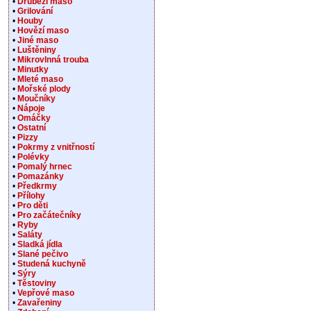
•
Drůbeží maso
•
Grilování
•
Houby
•
Hovězí maso
•
Jiné maso
•
Luštěniny
•
Mikrovlnná trouba
•
Minutky
•
Mleté maso
•
Mořské plody
•
Moučníky
•
Nápoje
•
Omáčky
•
Ostatní
•
Pizzy
•
Pokrmy z vnitřností
•
Polévky
•
Pomalý hrnec
•
Pomazánky
•
Předkrmy
•
Přílohy
•
Pro děti
•
Pro začátečníky
•
Ryby
•
Saláty
•
Sladká jídla
•
Slané pečivo
•
Studená kuchyně
•
Sýry
•
Těstoviny
•
Vepřové maso
•
Zavařeniny