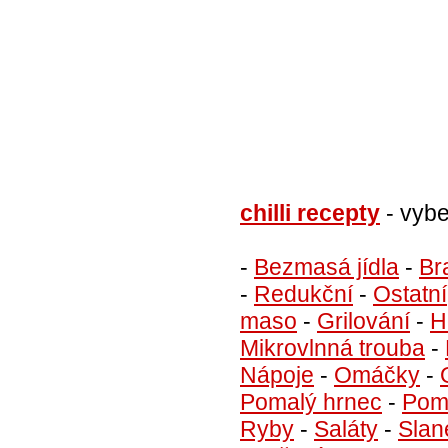
chilli recepty
- vybe
-
Bezmasá jídla
-
Br
-
Redukční
-
Ostatní
maso
-
Grilování
-
H
Mikrovlnná trouba
-
Nápoje
-
Omáčky
-
Pomalý hrnec
-
Pom
Ryby
-
Saláty
-
Slan