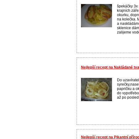
špekáčky 3x 
krajních záře
okurku, dopros
na kolečka.
a naskládáme
sklenice dáme
zalijeme vod
Nejlepší recept na Nakládané tv
Do uzavíratel
syrečky,nase
papričku a o
do vypotřebov
až po poslední
Nejlepší recept na Pikantní přír