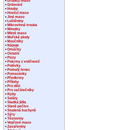
•
Drůbeží maso
•
Grilování
•
Houby
•
Hovězí maso
•
Jiné maso
•
Luštěniny
•
Mikrovlnná trouba
•
Minutky
•
Mleté maso
•
Mořské plody
•
Moučníky
•
Nápoje
•
Omáčky
•
Ostatní
•
Pizzy
•
Pokrmy z vnitřností
•
Polévky
•
Pomalý hrnec
•
Pomazánky
•
Předkrmy
•
Přílohy
•
Pro děti
•
Pro začátečníky
•
Ryby
•
Saláty
•
Sladká jídla
•
Slané pečivo
•
Studená kuchyně
•
Sýry
•
Těstoviny
•
Vepřové maso
•
Zavařeniny