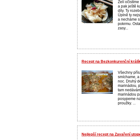
Zelí očistíme
a pak ještě k
díly. Ty roze
Úplně ty nejs
a necháme si
pokrmu. Ostat
zasy...
Recept na Bezkonkurenční králí
Všechny pří
smíchame, a 
noc. Druhý d
marinádou, p
tam nedávám
marinádou p
posypeme na
proužky. ...
Nejlepší recept na Zavaření utop