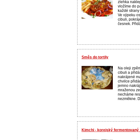
zlehka nakle
vložíme do 
každé strany 
Ve výpeku o
cibuli, pokrá
česnek. Přidá
Směs do tortily
Na oleji zpě
cibuli a při
nakrájené m
chvilce přid
jemno nakráj
mraženou ze
necháme rest
nezměkne. Do
Kimchi - korejský fermentovaný 