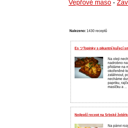
Vepřové maso
-
Zav
Nalezeno:
1430 receptů
Es ツTopinky s pikantní kuřecí s
Na oleji ne
nadrobno nak
přidáme na n
okořeněné k
zatáhnout, p
necháme dusi
papriku, rajč
masíčku a ...
Nejlepší recept na Srbské žebírk
Na pánvi rozp