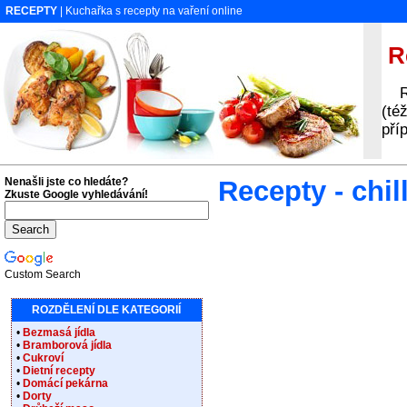
RECEPTY
| Kuchařka s recepty na vaření online
Re
Rec
(té
pří
Nenašli jste co hledáte?
Recepty - chill
Zkuste Google vyhledávání!
Custom Search
ROZDĚLENÍ DLE KATEGORIÍ
•
Bezmasá jídla
•
Bramborová jídla
•
Cukroví
•
Dietní recepty
•
Domácí pekárna
•
Dorty