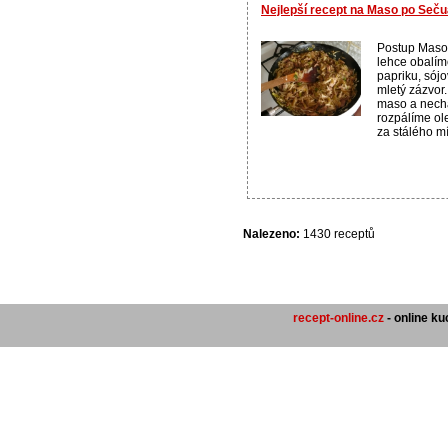
Nejlepší recept na Maso po Seč
Postup Maso 
lehce obalí
papriku, sójo
mletý zázvor
maso a nech
rozpálíme ol
za stálého m
Nalezeno:
1430 receptů
recept-online.cz
- online k