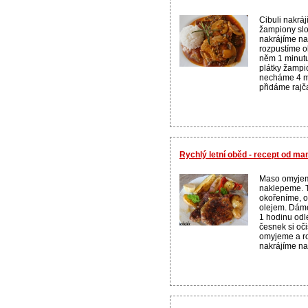
Cibuli nakrá
žampiony sl
nakrájíme na 
rozpustíme o
něm 1 minutu
plátky žamp
necháme 4 mi
přidáme rajča
Rychlý letní oběd - recept od m
Maso omyjem
naklepeme. 
okořeníme, o
olejem. Dám
1 hodinu odle
česnek si oč
omyjeme a r
nakrájíme na k