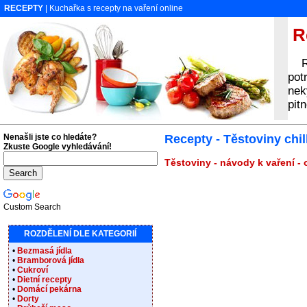
RECEPTY
| Kuchařka s recepty na vaření online
Re
Rec
pot
nek
pit
Nenašli jste co hledáte?
Recepty - Těstoviny chill
Zkuste Google vyhledávání!
Těstoviny - návody k vaření -
Custom Search
ROZDĚLENÍ DLE KATEGORIÍ
•
Bezmasá jídla
•
Bramborová jídla
•
Cukroví
•
Dietní recepty
•
Domácí pekárna
•
Dorty