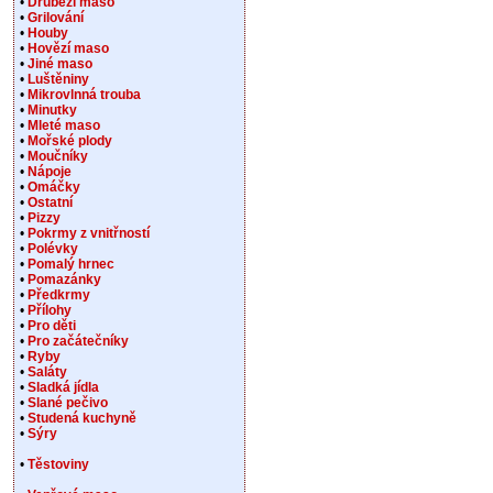
•
Drůbeží maso
•
Grilování
•
Houby
•
Hovězí maso
•
Jiné maso
•
Luštěniny
•
Mikrovlnná trouba
•
Minutky
•
Mleté maso
•
Mořské plody
•
Moučníky
•
Nápoje
•
Omáčky
•
Ostatní
•
Pizzy
•
Pokrmy z vnitřností
•
Polévky
•
Pomalý hrnec
•
Pomazánky
•
Předkrmy
•
Přílohy
•
Pro děti
•
Pro začátečníky
•
Ryby
•
Saláty
•
Sladká jídla
•
Slané pečivo
•
Studená kuchyně
•
Sýry
•
Těstoviny