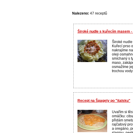
Nalezeno:
47 receptů
Široké nudle s kuřecím masem -
Široké nudle
Kuřecí prso 
nakrajíme na
oleji osmah
smíchaný s t
maso, zakáp
osmažíme je
trochou vody 
Recept na Špagety po "italsku"
Uvařím si těs
omáčku: cibu
přidám smetan
rajčatový pro
a oregáno, p
slaninu, pest