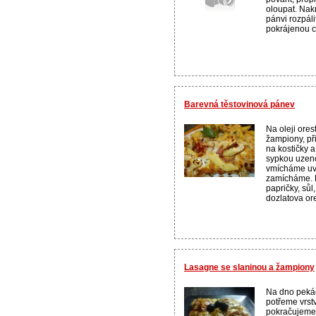
oloupat. Nak
pánvi rozpálit
pokrájenou ci
Barevná těstovinová pánev
Na oleji ore
žampiony, př
na kostičky 
sypkou uzen
vmícháme uva
zamícháme. P
papričky, sůl
dozlatova ore
Lasagne se slaninou a žampiony
Na dno peká
potřeme vrst
pokračujeme: