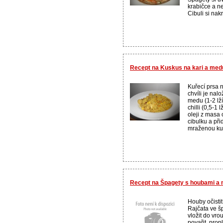
krabičce a 
Cibuli si nak
Recept na Kuskus na kari a med
Kuřecí prsa 
chvíli je nal
medu (1-2 lžíc
chilli (0,5-1 
oleji z mas
cibulku a př
mraženou kuku
Recept na Špagety s houbami a
Houby očistit
Rajčata ve šp
vložit do vro
povařit, pro