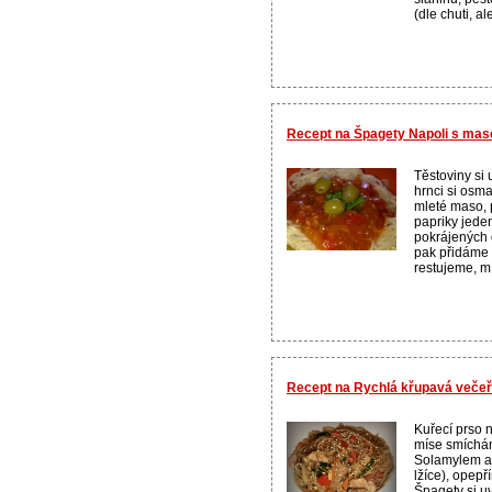
(dle chuti, ale
Recept na Špagety Napoli s mase
Těstoviny si
hrnci si osm
mleté maso, 
papriky jede
pokrájených o
pak přidáme r
restujeme, m
Recept na Rychlá křupavá veče
Kuřecí prso n
míse smíchá
Solamylem a
lžíce), opep
Špagety si u