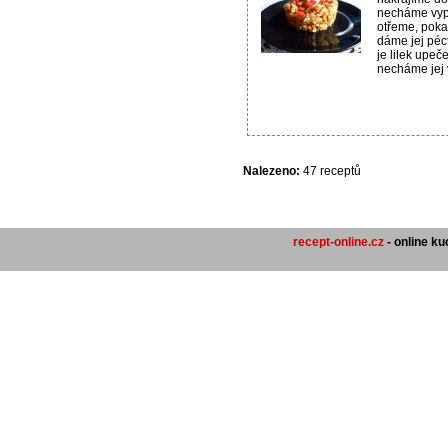
necháme vypo
otřeme, pok
dáme jej péc
je lilek upeč
necháme jej v
Nalezeno:
47 receptů
recept-online.cz
- online k