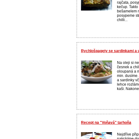
rajčata, posy
kečup. Takto
bešamelem ne
posypeme st
chilli...
Rychlošpagety se sardinkami a
Na oleji si 
česnek a chil
oloupaná a n
min. dusíme.
a sardinky v
lehce rozlám
kaši. Nakonec
Recept na "Voňavá" tarhoňa
Nejdříve přip
nakrájíme do