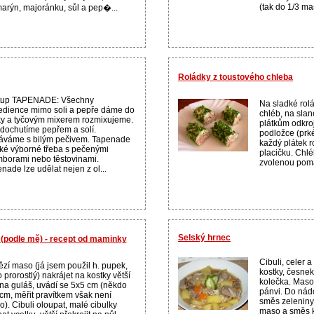
(tak do 1/3 ma
arýn, majoránku, sůl a pep�...
Roládky z toustového chleba
tup TAPENADE: Všechny
Na sladké rolá
edience mimo soli a pepře dáme do
chléb, na sla
y a tyčovým mixerem rozmixujeme.
plátkům odkro
dochutíme pepřem a solí.
podložce (prké
áváme s bilým pečivem. Tapenade
každý plátek 
aké výborné třeba s pečenými
placičku. Chlé
borami nebo těstovinami.
zvolenou poma
nade lze udělat nejen z ol...
Selský hrnec
 (podle mě) - recept od maminky
Cibuli, celer 
zí maso (já jsem použil h. pupek,
kostky, česnek
 prorostlý) nakrájet na kostky větší
kolečka. Mas
na guláš, uvádí se 5x5 cm (někdo
pánvi. Do ná
cm, měřit pravítkem však není
směs zeleniny
o). Cibuli oloupat, malé cibulky
maso a směs k