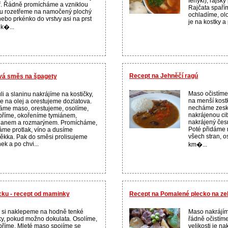
fenykl), rajský
. Řádně promícháme a vzniklou
Rajčata spaří
u rozetřeme na namočený plochý
ochladíme, ol
nebo prkénko do vrstvy asi na prst
je na kostky a
k�...
Recept na Jehněčí ragú
ová směs na špagety
Maso očistíme
li a slaninu nakrájíme na kostičky,
na menší kostk
 na olej a orestujeme dozlatova.
necháme zeskl
áme maso, orestujeme, osolíme,
nakrájenou cib
říme, okořeníme tymiánem,
nakrájený čes
ganem a rozmarýnem. Promícháme,
Poté přidáme 
áme protlak, víno a dusíme
všech stran, 
kka. Pak do směsi prolisujeme
ek a po chvi...
km�...
cku - recept od maminky
Recept na Pomalené plecko na zel
 si naklepeme na hodně tenké
Maso nakrájím
ky, pokud možno dokulata. Osolíme,
řádně očistím
říme. Mleté maso spojíme se
velikosti je na