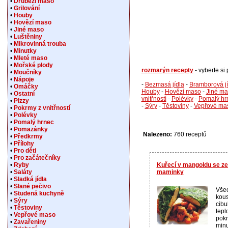
•
Drůbeží maso
•
Grilování
•
Houby
•
Hovězí maso
•
Jiné maso
•
Luštěniny
•
Mikrovlnná trouba
•
Minutky
•
Mleté maso
•
Mořské plody
rozmarýn recepty
- vyberte si
•
Moučníky
•
Nápoje
-
Bezmasá jídla
-
Bramborová jí
•
Omáčky
Houby
-
Hovězí maso
-
Jiné m
•
Ostatní
vnitřností
-
Polévky
-
Pomalý hr
•
Pizzy
-
Sýry
-
Těstoviny
-
Vepřové ma
•
Pokrmy z vnitřností
•
Polévky
•
Pomalý hrnec
•
Pomazánky
Nalezeno:
760 receptů
•
Předkrmy
•
Přílohy
•
Pro děti
•
Pro začátečníky
Kuřecí v mangoldu se zel
•
Ryby
maminky
•
Saláty
•
Sladká jídla
•
Slané pečivo
Všec
•
Studená kuchyně
kous
•
Sýry
cibu
•
Těstoviny
tepl
•
Vepřové maso
pokr
•
Zavařeniny
minu