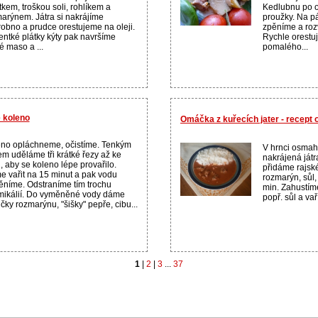
tkem, troškou soli, rohlíkem a
Kedlubnu po o
arýnem. Játra si nakrájíme
proužky. Na p
obno a prudce orestujeme na oleji.
zpěníme a roz
entké plátky kýty pak navršíme
Rychle orest
é maso a ...
pomalého...
 koleno
Omáčka z kuřecích jater - recept
no opláchneme, očistíme. Tenkým
V hrnci osmah
m uděláme tři krátké řezy až ke
nakrájená ját
i, aby se koleno lépe provařilo.
přidáme rajské 
 vařit na 15 minut a pak vodu
rozmarýn, sůl,
níme. Odstraníme tím trochu
min. Zahustíme
ikálií. Do vyměněné vody dáme
popř. sůl a vař
ičky rozmarýnu, "šišky" pepře, cibu...
1
|
2
|
3
...
37