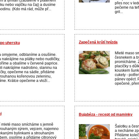
ní a tymián (zabalené v plátěném
přes noc v le
čku nebo vajíčku na čaj) a dusíme
pečeme na tef
hodinu. (Kdo má rád, může př...
gril...
Zapečená krůtí hnízda
 po uhersku
Mleté maso s
a omyjeme, odblaníme a osušíme.
česnekem a by
a nakrájíme na plátky nebo nudličky,
promícháme. Z
říme a obalíme v červené paprice.
placičky s dů
li nakrájíme nadrobno, slaninu na
kouskem šunky
ičky, opečeme na sádle, přidáme
cukety - potř
rouhanou kořenovou zeleninu,
pánev opéct. 
íme. Krátce opečeme a vloží...
opečené, přen
i
Bujabéza - recept od maminky
í mleté maso smícháme s jemně
Šalotku a čes
rouhaným sýrem, vejcem, najemno
a necháme zpěn
kanými bylinkami a strouhaným
Přidáme koleč
bem, osolíme a přidáme citronový