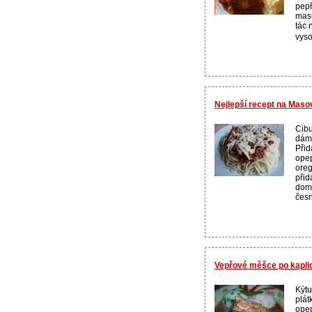
pepř
mas
tác 
vyso
Nejlepší recept na Mas
Cibu
dáme
Přid
opep
ore
přid
domě
česn
Vepřové měšce po kapli
Kýtu
plát
opep