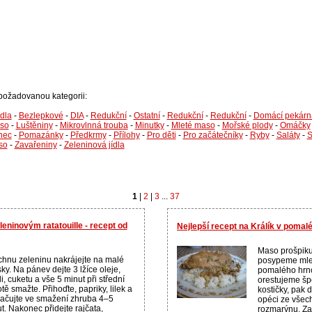
 požadovanou kategorii:
dla
-
Bezlepkové
-
DIA
-
Redukční
-
Ostatní
-
Redukční
-
Redukční
-
Domácí pekárn
aso
-
Luštěniny
-
Mikrovlnná trouba
-
Minutky
-
Mleté maso
-
Mořské plody
-
Omáčky
nec
-
Pomazánky
-
Předkrmy
-
Přílohy
-
Pro děti
-
Pro začátečníky
-
Ryby
-
Saláty
-
S
so
-
Zavařeniny
-
Zeleninová jídla
1
|
2
|
3
...
37
eninovým ratatouille - recept od
Nejlepší recept na Králík v pomal
Maso prošpiku
hnu zeleninu nakrájejte na malé
posypeme mle
ky. Na pánev dejte 3 lžíce oleje,
pomalého hrnc
li, cuketu a vše 5 minut při střední
orestujeme šp
otě smažte. Přihoďte, papriky, lilek a
kostičky, pa
ačujte ve smažení zhruba 4–5
opéci ze všech
t. Nakonec přidejte rajčata,
rozmarýnu. Za