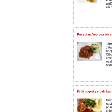
koře
uzlí
asi 
Recept na Vepřová játra
Játr
Játr
opep
Cibu
kost
nast
osol
Krůtí nugetky s bylinkam
Krůt
nast
pose
chle