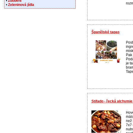
•
Zdobení
rozm
•
Zeleninová jídla
Španělské tapas
Pos
ingr
misk
Pak 
Pod
je t
bram
Tape
Stifado - řecká alchymie
Hově
málo
než 
7x7 
nutn