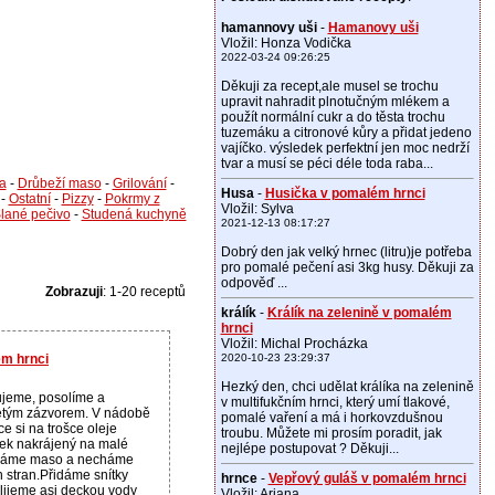
hamannovy uši
-
Hamanovy uši
Vložil: Honza Vodička
2022-03-24 09:26:25
Děkuji za recept,ale musel se trochu
upravit nahradit plnotučným mlékem a
použít normální cukr a do těsta trochu
tuzemáku a citronové kůry a přidat jedeno
vajíčko. výsledek perfektní jen moc nedrží
tvar a musí se péci déle toda raba...
a
-
Drůbeží maso
-
Grilování
-
Husa
-
Husička v pomalém hrnci
-
Ostatní
-
Pizzy
-
Pokrmy z
Vložil: Sylva
lané pečivo
-
Studená kuchyně
2021-12-13 08:17:27
Dobrý den jak velký hrnec (litru)je potřeba
pro pomalé pečení asi 3kg husy. Děkuji za
odpověď ...
Zobrazuji
: 1-20 receptů
králík
-
Králík na zelenině v pomalém
hrnci
Vložil: Michal Procházka
ém hrnci
2020-10-23 23:29:37
Hezký den, chci udělat králíka na zelenině
jeme, posolíme a
v multifukčním hrnci, který umí tlakové,
tým zázvorem. V nádobě
pomalé vaření a má i horkovzdušnou
e si na trošce oleje
troubu. Můžete mi prosím poradit, jak
ek nakrájený na malé
nejlépe postupovat ? Děkuji...
k dáme maso a necháme
 stran.Přidáme snítky
hrnce
-
Vepřový guláš v pomalém hrnci
lijeme asi deckou vody
Vložil: Ariana