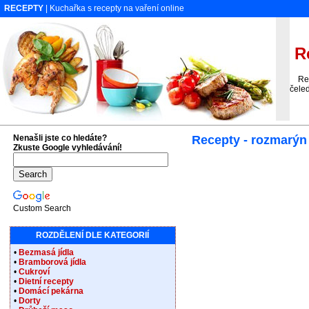
RECEPTY
| Kuchařka s recepty na vaření online
Re
Recep
čeled
Nenašli jste co hledáte?
Recepty - rozmarýn
Zkuste Google vyhledávání!
Custom Search
ROZDĚLENÍ DLE KATEGORIÍ
•
Bezmasá jídla
•
Bramborová jídla
•
Cukroví
•
Dietní recepty
•
Domácí pekárna
•
Dorty