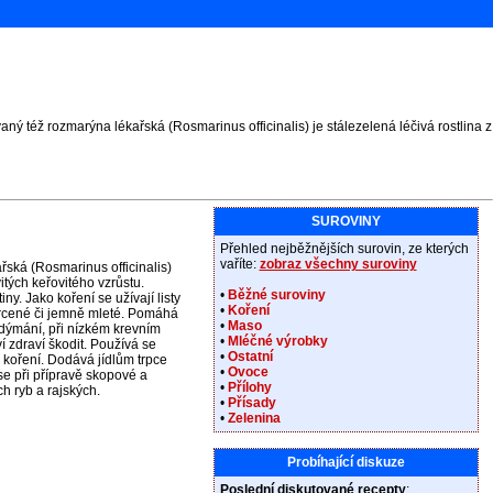
 též rozmarýna lékařská (Rosmarinus officinalis) je stálezelená léčivá rostlina z
SUROVINY
Přehled nejběžnějších surovin, ze kterých
vaříte:
zobraz všechny suroviny
ská (Rosmarinus officinalis)
itých keřovitého vzrůstu.
•
Běžné suroviny
ny. Jako koření se užívají listy
•
Koření
 drcené či jemně mleté. Pomáhá
•
Maso
nadýmání, při nízkém krevním
•
Mléčné výrobky
í zdraví škodit. Používá se
•
Ostatní
koření. Dodává jídlům trpce
•
Ovoce
e při přípravě skopové a
•
Přílohy
h ryb a rajských.
•
Přísady
•
Zelenina
Probíhající diskuze
Poslední diskutované recepty
: