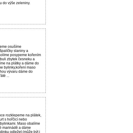
u do výše zeleniny.
neme osušíme
špalíčky slaniny a
olíme posypeme kořením
buli zbytek česneku a
jíme na plátky a dáme do
e bylinky,koření maso
chou vývaru dáme do
té ...
hce rozklepeme na plátek,
rt s hořčicí nebo
bylinkami. Maso obalíme
ové marinádě a dáme
dinku odležet (může být i