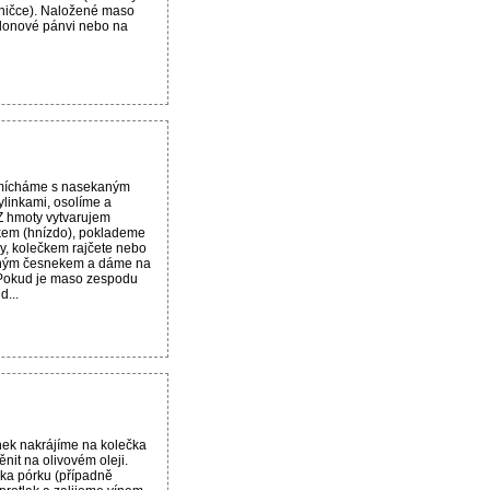
dničce). Naložené maso
lonové pánvi nebo na
mícháme s nasekaným
linkami, osolíme a
 hmoty vytvarujem
lkem (hnízdo), poklademe
, kolečkem rajčete nebo
eným česnekem a dáme na
Pokud je maso zespodu
d...
nek nakrájíme na kolečka
it na olivovém oleji.
ka pórku (případně