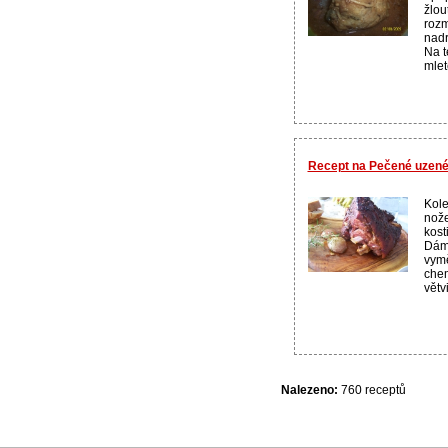
žlou
rozm
nadr
Na t
mlet
Recept na Pečené uzené
Kole
nože
kost
Dáme
vymě
chem
větv
Nalezeno:
760 receptů