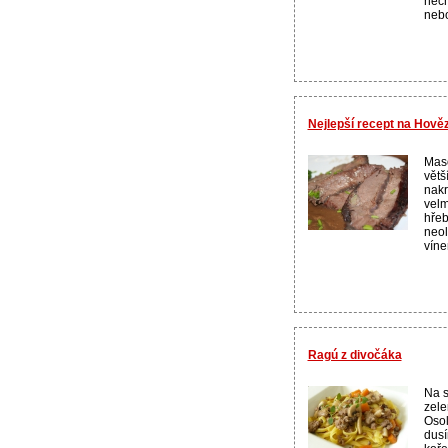
nech
nebo
Nejlepší recept na Hověz
Maso
větš
nakr
velm
hřeb
neol
víne
Ragú z divočáka
Na s
zele
Osol
dusí