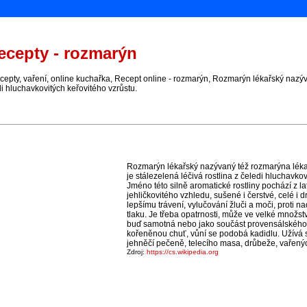
cepty - rozmarýn
ty, vaření, online kuchařka, Recept online - rozmarýn, Rozmarýn lékařský nazývaný
i hluchavkovitých keřovitého vzrůstu.
Rozmarýn lékařský nazývaný též rozmarýna lékař
je stálezelená léčivá rostlina z čeledi hluchavkov
Jméno této silně aromatické rostliny pochází z lati
jehličkovitého vzhledu, sušené i čerstvé, celé i
lepšímu trávení, vylučování žluči a moči, proti 
tlaku. Je třeba opatrnosti, může ve velké množstv
buď samotná nebo jako součást provensálského 
kořeněnou chuť, vůní se podobá kadidlu. Užívá s
jehněčí pečeně, telecího masa, drůbeže, vařenýc
Zdroj:
https://cs.wikipedia.org