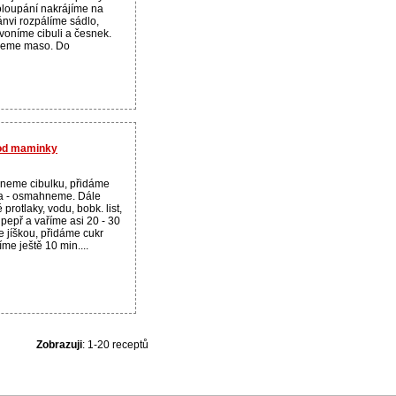
loupání nakrájíme na
ánvi rozpálíme sádlo,
voníme cibuli a česnek.
ujeme maso. Do
 od maminky
neme cibulku, přidáme
ra - osmahneme. Dále
protlaky, vodu, bobk. list,
 pepř a vaříme asi 20 - 30
 jíškou, přidáme cukr
íme ještě 10 min....
Zobrazuji
: 1-20 receptů