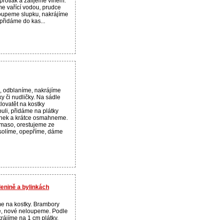
 protlak a zalijeme vínem.
me vařící vodou, prudce
oupeme slupku, nakrájíme
 přidáme do kas...
, odblaníme, nakrájíme
y či nudličky. Na sádle
ovatět na kostky
uli, přidáme na plátky
nek a krátce osmahneme.
maso, orestujeme ze
osolíme, opepříme, dáme
enině a bylinkách
e na kostky. Brambory
e, nové neloupeme. Podle
krájíme na 1 cm plátky.