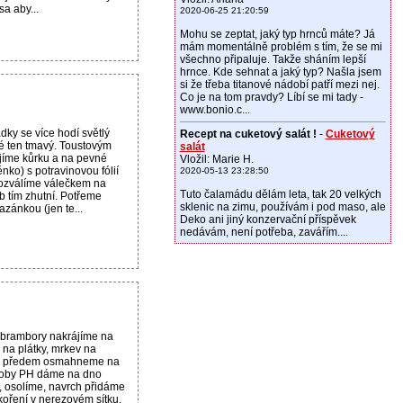
sa aby...
2020-06-25 21:20:59
Mohu se zeptat, jaký typ hrnců máte? Já
mám momentálně problém s tím, že se mi
všechno připaluje. Takže sháním lepší
hrnce. Kde sehnat a jaký typ? Našla jsem
si že třeba titanové nádobí patří mezi nej.
Co je na tom pravdy? Líbí se mi tady -
www.bonio.c...
dky se více hodí světlý
Recept na cuketový salát !
-
Cuketový
né ten tmavý. Toustovým
salát
jíme kůrku a na pevné
Vložil: Marie H.
nko) s potravinovou fólií
2020-05-13 23:28:50
rozválíme válečkem na
Tuto čalamádu dělám leta, tak 20 velkých
b tím zhutní. Potřeme
sklenic na zimu, používám i pod maso, ale
zánkou (jen te...
Deko ani jiný konzervační příspěvek
nedávám, není potřeba, zavářím....
a brambory nakrájíme na
 na plátky, mrkev na
o předem osmahneme na
doby PH dáme na dno
, osolíme, navrch přidáme
oření v nerezovém sítku.