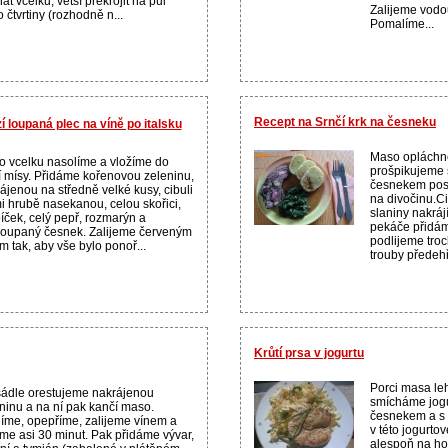
at vcelku, větší překrojit na půl
Zalijeme vodo
 čtvrtiny (rozhodně n...
Pomalíme...
Recept na Srnčí krk na česneku
í loupaná plec na víně po italsku
Maso oplách
 vcelku nasolíme a vložíme do
prošpikujeme 
í mísy. Přidáme kořenovou zeleninu,
česnekem pos
ájenou na středně velké kusy, cibuli
na divočinu.Ci
i hrubě nasekanou, celou skořici,
slaniny nakrá
íček, celý pepř, rozmarýn a
pekáče přidám
oupaný česnek. Zalijeme červeným
podlijeme tro
m tak, aby vše bylo ponoř...
trouby předehřá
Krůtí prsa v jogurtu
Porci masa le
ádle orestujeme nakrájenou
smícháme jogu
ninu a na ní pak kančí maso.
česnekem a s 
íme, opepříme, zalijeme vínem a
v této jogurt
me asi 30 minut. Pak přidáme vývar,
alespoň na ho