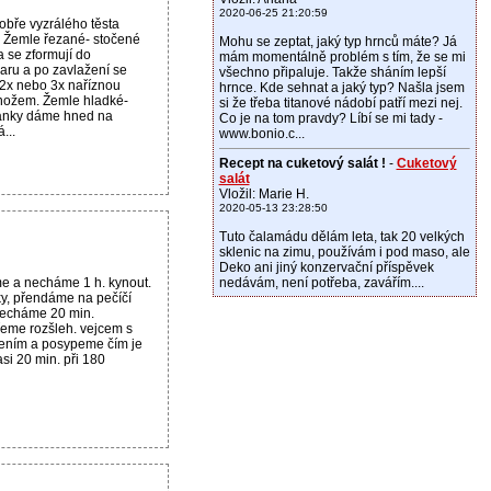
2020-06-25 21:20:59
obře vyzrálého těsta
. Žemle řezané- stočené
Mohu se zeptat, jaký typ hrnců máte? Já
 se zformují do
mám momentálně problém s tím, že se mi
aru a po zavlažení se
všechno připaluje. Takže sháním lepší
2x nebo 3x naříznou
hrnce. Kde sehnat a jaký typ? Našla jsem
nožem. Žemle hladké-
si že třeba titanové nádobí patří mezi nej.
ánky dáme hned na
Co je na tom pravdy? Líbí se mi tady -
...
www.bonio.c...
Recept na cuketový salát !
-
Cuketový
salát
Vložil: Marie H.
2020-05-13 23:28:50
Tuto čalamádu dělám leta, tak 20 velkých
sklenic na zimu, používám i pod maso, ale
Deko ani jiný konzervační příspěvek
e a necháme 1 h. kynout.
nedávám, není potřeba, zavářím....
ky, přendáme na pečíčí
 necháme 20 min.
řeme rozšleh. vejcem s
řením a posypeme čím je
si 20 min. při 180