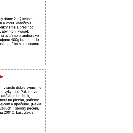
sy dáme žitný kvásek,
u a vodu. Vařečkou
řikryjeme a přes noc
, aby mohl kvásek
é si uvaříme brambory ve
bujeme 400g brambor do
usíte počítat s oloupanou
ík
iny spolu dobře vymísíme
me vykynout. Pak znovu
 uděláme bochník,
out na plechu, potřeme
vejcem a upečeme. (Pekla
vzduch + spodní pečení,
na 200°C, kastrůlek s