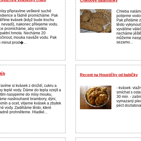
Chlebové dalamánky
ísy připravíme veškeré suché
Chleba nalám
edience a řádně promícháme. Pak
polijeme vodo
říme kvásek (když bude trochu
Pak přidáme z
, nevadí), nakonec přilejeme vodu.
těsto vykynout
ce promícháme, aby vznikla
vyválíme vále
paktní hmota. Necháme 20
necháme jěště
činout, mouka naváže vodu. Pak
můžeme nasyp
sezamo...
5 minut prod�...
léb
Recept na Houstičky od babičky
ravíme si kvásek z droždí, cukru a
- kvásek: vlaž
hy teplé vody. Dáme do tepla vzejít a
smíchat s osta
itím nasypeme do mísy mouku,
30 min. - zaš
áme nastrouhané brambory, dýni,
vymazaný plec
 kmín a ocet, vlijeme kvásek a zbytek
péct dozlatova
né vody. Zaděláme těsto, které
adně prohněteme. Hladké...