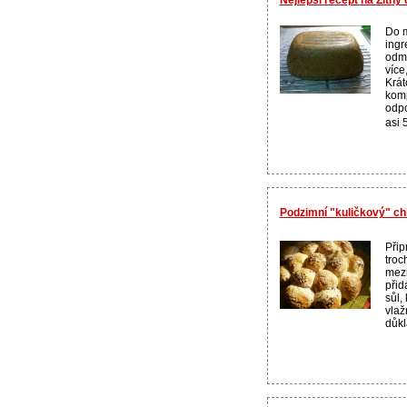
Do m
ingr
odmě
více
Krát
kom
odpo
asi 
Podzimní "kuličkový" ch
Přip
troc
mez
přid
sůl,
vlaž
důkl