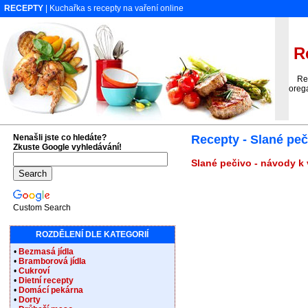
RECEPTY
| Kuchařka s recepty na vaření online
Re
Rece
oreg
Nenašli jste co hledáte?
Recepty - Slané pe
Zkuste Google vyhledávání!
Slané pečivo - návody k 
Custom Search
ROZDĚLENÍ DLE KATEGORIÍ
•
Bezmasá jídla
•
Bramborová jídla
•
Cukroví
•
Dietní recepty
•
Domácí pekárna
•
Dorty