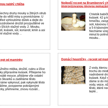
Nejlepší recept na Bramborový ch
inou nabitý chléba
improvizovanou nivovou pomazán
šechny druhy mouky a žitných otrub
Chlebík babičk
te do větší mísy a promícháme. U
kvásek: 42 g 
třed vyhloubíme důlek a dejte do
hrnečku, zasy
rozdrobené droždí prozpuštěné ve
soli, kávovou
h lžících vlažné vody. 2. Mouku,
a 5-ti kávovým
dí, kvásek, sůl, koriandr, kmín a asi
Necháme vzejí
l vlažné vody ...
minut to potrv
mouku...
Domácí houstičky - recept od ma
cept od maminky
Z vody, kterou 
ažného mléka, droždí, cukru a lžíce
trochu do mist
y připravíme kvásek. Přilejeme ho
nadrobené dro
osáté mouce, přidáme vše ostatní
kvásek. Když 
 škvarků a zaděláme těsto.
dáme si do mís
áme vykynout, pak vykynuté těsto
vody, vejce, s
álíme, posypeme pokrájenými
těsto, které 
rky, přehneme, znovu rozválí...
teplé...