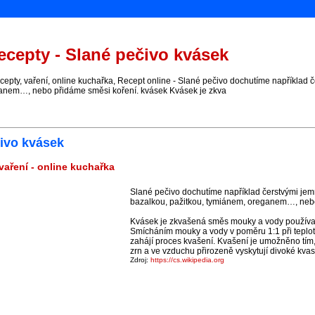
cepty - Slané pečivo kvásek
pty, vaření, online kuchařka, Recept online - Slané pečivo dochutíme například 
anem…, nebo přidáme směsi koření. kvásek Kvásek je zkva
čivo kvásek
vaření - online kuchařka
Slané pečivo dochutíme například čerstvými je
bazalkou, pažitkou, tymiánem, oreganem…, nebo
Kvásek je zkvašená směs mouky a vody používa
Smícháním mouky a vody v poměru 1:1 při teplo
zahájí proces kvašení. Kvašení je umožněno tím,
zrn a ve vzduchu přirozeně vyskytují divoké kvas
Zdroj:
https://cs.wikipedia.org