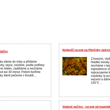
Nejlepší recept na Pletýnky neky
bičky
Z kvasnic, vla
ku dáme do mísy a přidáme
hladké mouky 
rky, vejce, osolíme, podle potřeby
necháme v tep
né mléko, zaděláme a necháme
ingredience v
ut asi 30 minut. Potom tvoříme
vypracujeme tě
ky, které pečeme v troubě....
copánky, ty p
vejcem a dáme
150°C ...
Vodové pečivo - recept od mamin