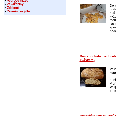
•
Vepřové maso
•
Zavařeniny
Do t
•
Zdobení
přid
•
Zeleninová jídla
našl
kvás
mouk
Nako
zpra
přid
Domácí chleba bez hněte
kváskem)
Ve v
suro
drož
dobř
V př
Přil
prom
Nejlepší recept na Žitný