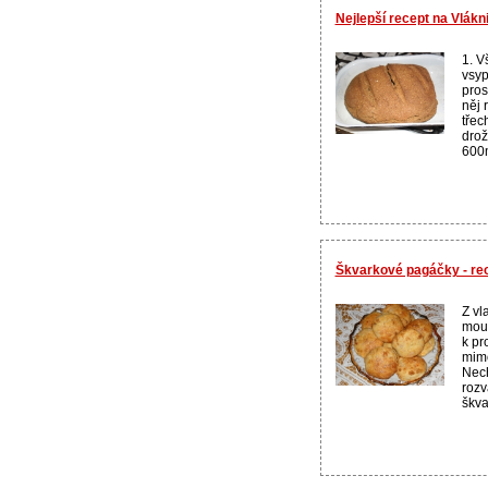
Nejlepší recept na Vlákn
1. V
vsyp
pros
něj 
třec
drož
600m
Škvarkové pagáčky - re
Z vl
mouk
k pr
mimo
Nech
rozv
škva