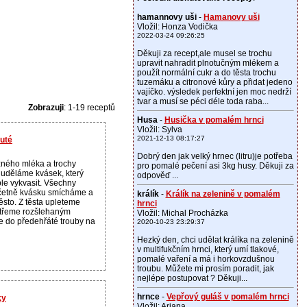
hamannovy uši
-
Hamanovy uši
Vložil: Honza Vodička
2022-03-24 09:26:25
Děkuji za recept,ale musel se trochu
upravit nahradit plnotučným mlékem a
použít normální cukr a do těsta trochu
tuzemáku a citronové kůry a přidat jedeno
vajíčko. výsledek perfektní jen moc nedrží
tvar a musí se péci déle toda raba...
Zobrazuji
: 1-19 receptů
Husa
-
Husička v pomalém hrnci
Vložil: Sylva
2021-12-13 08:17:27
nuté
Dobrý den jak velký hrnec (litru)je potřeba
žného mléka a trochy
pro pomalé pečení asi 3kg husy. Děkuji za
uděláme kvásek, který
odpověď ...
le vykvasit. Všechny
četně kvásku smícháme a
králík
-
Králík na zelenině v pomalém
sto. Z těsta upleteme
hrnci
otřeme rozšlehaným
Vložil: Michal Procházka
 do předehřáté trouby na
2020-10-23 23:29:37
Hezký den, chci udělat králíka na zelenině
v multifukčním hrnci, který umí tlakové,
pomalé vaření a má i horkovzdušnou
troubu. Můžete mi prosím poradit, jak
nejlépe postupovat ? Děkuji...
hrnce
-
Vepřový guláš v pomalém hrnci
ky
Vložil: Ariana