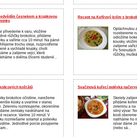
 medvědím česnekem a krupkovou
Recept na Kefírový krém s brokol
aminky
Opláchnutou a
r přivedeme k varu, vložíme
rozebereme na 
těné růžičky brokolice, přidáme
odložíme boke
iku a vaříme cca 10 minut. Na pánvi
kousky, vložím
hřejeme trochu oleje, rozprostřeme
zalijeme vaříc
ené a vychladé krupky, chvíli
Po 5minutách
áme a zalijeme vejci, které
růžičky, muškát
leháme s dvěma lžícemi studené...
kolicových košťálů
Svačinová kuřecí polévka načerv
iky brokolice očistíme, narežeme
Skelety zalij
enšie kúsky a uvaríme v slanej
přidáme koření
. Zeleninu rozmixujeme, okoreníme
zeleninu a na
idáme zemiaky nastrúhané na
silný vývar. Te
é rezance. Varíme 10 minút. V
kostí obereme
ku rozmiešame solamyl a polievku
natrháme ho n
stíme. Jednotlivé porcie posypeme
vývar dáme zn
am...
(nebo sá...