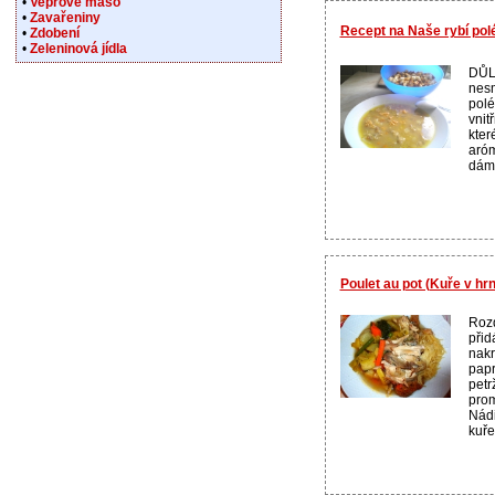
•
Vepřové maso
•
Zavařeniny
Recept na Naše rybí pol
•
Zdobení
•
Zeleninová jídla
DŮLE
nesm
polé
vnit
kter
aróm
dáme
Poulet au pot (Kuře v hrn
Rozd
při
nakr
papr
petr
prom
Nádi
kuře