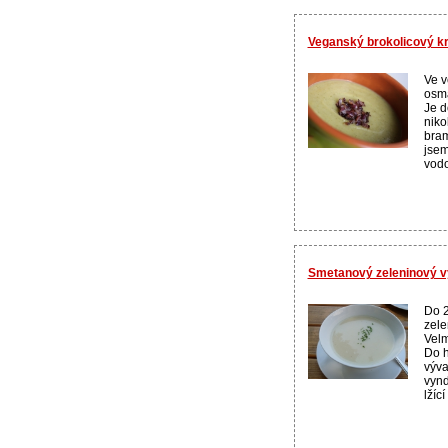
Veganský brokolicový k
Ve v
osma
Je d
niko
bram
jsem
vodo
Smetanový zeleninový v
Do 2
zele
Velm
Do h
výva
vyn
lžíc