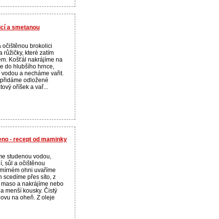
icí a smetanou
 očištěnou brokolici
růžičky, které zatím
m. Košťál nakrájíme na
e do hlubšího hrnce,
í vodou a necháme vařit.
 přidáme odložené
ový oříšek a vař...
eno - recept od maminky
eme studenou vodou,
, sůl a očištěnou
 mírném ohni uvaříme
n scedíme přes síto, z
 maso a nakrájíme nebo
a menší kousky. Čistý
ovu na oheň. Z oleje