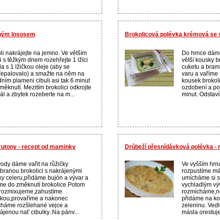
eným lososem
Brokolicová polévka krémová se
li nakrájejte na jemno. Ve větším
Do hrnce dáme
i s těžkým dnem rozehřejte 1 lžíci
větší kousky b
a s 1 lžičkou oleje (aby se
cuketu a bram
epalovalo) a smažte na něm na
varu a vaříme
dním plameni cibuli asi tak 6 minut
kousek brokol
měknutí. Mezitím brokolici odkrojte
ozdobení a po
ál a zbytek rozeberte na m...
minut. Odstaví
rutony - recept od maminky
Drůbeží přesnídávková polévka -
ody dáme vařit na růžičky
Ve vyšším hrnc
branou brokolici s nakrájenými
rozpustíme má
ky celeru,přidáme bujón a vývar a
umícháme si sv
me do změknutí brokolice.Potom
vychladlým v
rozmixujeme,zahustíme
rozmícháme,ne
kou,provaříme a nakonec
přidáme na ko
háme rozšlehané vejce a
zeleninu. Vedl
ájenou nať cibulky..Na pánv...
másla orestuje