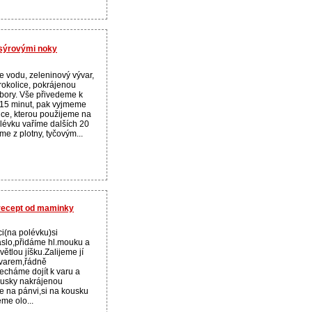
 sýrovými noky
 vodu, zeleninový vývar,
rokolice, pokrájenou
bory. Vše přivedeme k
 15 minut, pak vyjmeme
ice, kterou použijeme na
lévku vaříme dalších 20
me z plotny, tyčovým...
 recept od maminky
i(na polévku)si
slo,přidáme hl.mouku a
ětlou jíšku.Zalijeme jí
ývarem,řádně
cháme dojít k varu a
usky nakrájenou
e na pánvi,si na kousku
me olo...