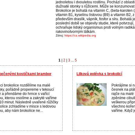
jednoletou i dvouletou rostlinu. Pochází z oblast
dužnaté stonky s růžicemi. Může se konzumovat
Brokolice je bohatá na vitamin C, (beta-karoten (
vitamin B1, kyselinu listovou (B9) a vitamin B2, 
především draslík, vápník, fosfor a síru. Bohatá 
poslední době se objevily studie, které potvrzují
ochraňuje lidský organismus proti volným radiká
rakovinotvorným látkám.
Zdroj:
https://cs.wikipedia.org
1
|
2
|
3
...
5
opečenými kostičkami brambor
Lilková polévka s brokolicí
ci brokolice rozdělíme na malé
Pokrájíme si na
ky, pořádně propereme v tekoucí
česnek na plát
 a přendáme do hrnce s vařící
rajče na malé 
u, kterou osolíme a zakryté vaříme
zpěníme cibul
10 minut. Následně uvařené růžičky
veškerou přip
olice zchladíme v misce s ledovou
všechno kořen
u, aby nám brokolice ne...
vaříme. Když j