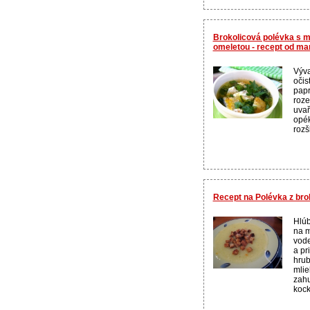
Brokolicová polévka s
omeletou - recept od m
Výva
očis
papr
roze
uvař
opék
rozš
Recept na Polévka z bro
Hlúb
na m
vode
a pr
hrub
mlie
zahu
kock