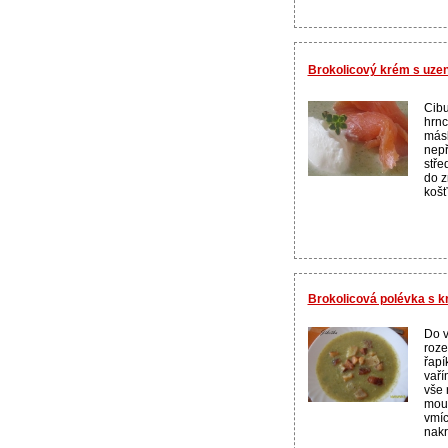
Brokolicový krém s uz
Cibu
hrnc
másl
nepř
stře
do z
košť
Brokolicová polévka s k
Do v
roze
řapí
vaří
vše 
mou
vmíc
nakr