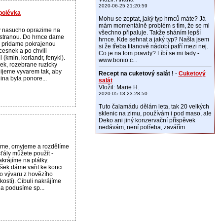
2020-06-25 21:20:59
polévka
Mohu se zeptat, jaký typ hrnců máte? Já
mám momentálně problém s tím, že se mi
y nasucho oprazime na
všechno připaluje. Takže sháním lepší
stranou. Do hrnce dame
hrnce. Kde sehnat a jaký typ? Našla jsem
 pridame pokrajenou
si že třeba titanové nádobí patří mezi nej.
 cesnek a po chvili
Co je na tom pravdy? Líbí se mi tady -
 (kmin, koriandr, fenykl).
www.bonio.c...
k, rozebrane ruzicky
lijeme vyvarem tak, aby
Recept na cuketový salát !
-
Cuketový
ina byla ponore...
salát
Vložil: Marie H.
2020-05-13 23:28:50
Tuto čalamádu dělám leta, tak 20 velkých
sklenic na zimu, používám i pod maso, ale
Deko ani jiný konzervační příspěvek
nedávám, není potřeba, zavářím....
stíme, omyjeme a rozdělíme
šťály můžete použít -
krájíme na plátky.
ášek dáme vařit ke konci
o vývaru z hovězího
kostí). Cibuli nakrájíme
 a podusíme sp...