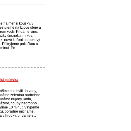
e na menší kousky, v
restujeme na lžičce oleje a
itrem vody. Přidáme víno,
užky česneku, mrkev,
ák, nové koření a bobkový
u. Přikryjeme pokličkou a
minut. Po...
ská polévka
číme na chvíli do vody,
dy dáme zeleninu nadrobno
řidáme bujony, kmín,
 zázvor, houby nadrobno
aříme 10 minut. Vsypeme
ku, pořádně mícháme,
ly hrudky, přidáme š...