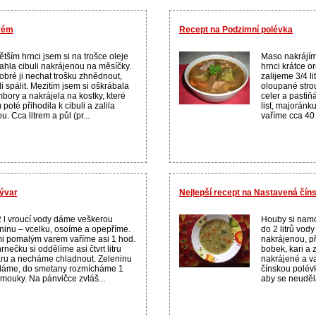
rém
Recept na Podzimní polévka
ětším hrnci jsem si na trošce oleje
Maso nakrájím
hla cibuli nakrájenou na měsíčky.
hrnci krátce o
obré ji nechat trošku zhnědnout,
zalijeme 3/4 l
li spálit. Mezitím jsem si oškrábala
oloupané stro
bory a nakrájela na kostky, které
celer a pastiň
 poté přihodila k cibuli a zalila
list, majoránk
u. Cca litrem a půl (pr...
vaříme cca 40 
ývar
Nejlepší recept na Nastavená čín
 l vroucí vody dáme veškerou
Houby si namo
ninu – vcelku, osoíme a opepříme.
do 2 litrů vo
i pomalým varem vaříme asi 1 hod.
nakrájenou, p
rnečku si oddělíme asi čtvrt litru
bobek, kari a
ru a necháme chladnout. Zeleninu
nakrájené a v
dáme, do smetany rozmícháme 1
čínskou polév
í mouky. Na pánvičce zvláš...
aby se neuděla