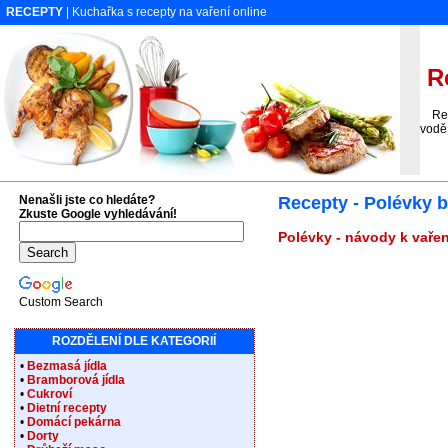
RECEPTY
| Kuchařka s recepty na vaření online
Re
Recep
vodě,
Nenašli jste co hledáte?
Recepty - Polévky b
Zkuste Google vyhledávání!
Polévky - návody k vařen
Custom Search
ROZDĚLENÍ DLE KATEGORIÍ
•
Bezmasá jídla
•
Bramborová jídla
•
Cukroví
•
Dietní recepty
•
Domácí pekárna
•
Dorty