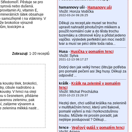
i Středomoří. Pěstuje se pro
 syrová nebo dušená.
hamannovy uši
-
Hamanovy uši
provitamin A), vitamin E,
Vložil: Honza Vodička
z minerálních látek obsahuje
2022-03-24 09:26:25
je samozřejmě i na vlákniny. V
, že brokolice výrazně
Děkuji za recept,ale musel se trochu
lům, toxickým a
upravit nahradit plnotučným mlékem a
použít normální cukr a do těsta trochu
tuzemáku a citronové kůry a přidat jedeno
vajíčko. výsledek perfektní jen moc nedrží
tvar a musí se péci déle toda raba...
Husa
-
Husička v pomalém hrnci
Zobrazuji
: 1-20 receptů
Vložil: Sylva
2021-12-13 08:17:27
Dobrý den jak velký hrnec (litru)je potřeba
pro pomalé pečení asi 3kg husy. Děkuji za
odpověď ...
 kousky lilek, brokolici,
králík
-
Králík na zelenině v pomalém
ky, cibule nadrobno a
hrnci
kousky. V hrnci na oleji
Vložil: Michal Procházka
ku s česnekem, přidáme
2020-10-23 23:29:37
ravenou zeleninu, pak
Hezký den, chci udělat králíka na zelenině
í, zalijeme vývarem a
v multifukčním hrnci, který umí tlakové,
e zelenina měkká nastr...
pomalé vaření a má i horkovzdušnou
troubu. Můžete mi prosím poradit, jak
nejlépe postupovat ? Děkuji...
hrnce
-
Vepřový guláš v pomalém hrnci
Vložil: Ariana