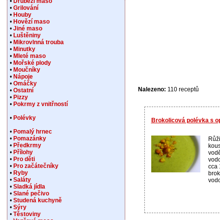
•
Drůbeží maso
•
Grilování
•
Houby
•
Hovězí maso
•
Jiné maso
•
Luštěniny
•
Mikrovlnná trouba
•
Minutky
•
Mleté maso
•
Mořské plody
•
Moučníky
•
Nápoje
•
Omáčky
Nalezeno:
110 receptů
•
Ostatní
•
Pizzy
•
Pokrmy z vnitřností
•
Polévky
Brokolicová polévka s 
•
Pomalý hrnec
•
Pomazánky
Růži
•
Předkrmy
kous
•
Přílohy
vodě
•
Pro děti
vodo
•
Pro začátečníky
cca 
•
Ryby
brok
•
Saláty
vodo
•
Sladká jídla
•
Slané pečivo
•
Studená kuchyně
•
Sýry
•
Těstoviny