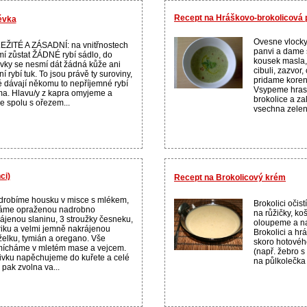
Recept na Hráškovo-brokolicová 
évka
Ovesne vlock
ŽITÉ A ZÁSADNÍ: na vnitřnostech
panvi a dame 
í zůstat ŽÁDNÉ rybí sádlo, do
kousek masla,
vky se nesmí dát žádná kůže ani
cibuli, zazvor,
řní rybí tuk. To jsou právě ty suroviny,
pridame koreni
é dávají někomu to nepříjemné rybí
Vsypeme hrase
a. Hlavu/y z kapra omyjeme a
brokolice a za
 spolu s ořezem...
vsechna zelen
ci)
Recept na Brokolicový krém
robíme housku v misce s mlékem,
Brokolici oči
dáme opraženou nadrobno
na růžičky, ko
ájenou slaninu, 3 stroužky česneku,
oloupeme a na
iku a velmi jemně nakrájenou
Brokolici a hr
želku, tymián a oregano. Vše
skoro hotovéh
ícháme v mletém mase a vejcem.
(např. žebro s 
vku napěchujeme do kuřete a celé
na půlkolečka
 pak zvolna va...