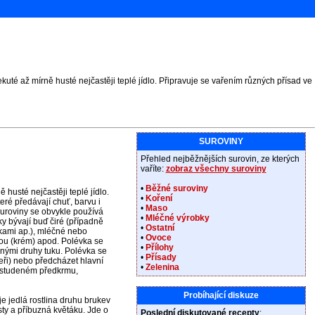
kuté až mírně husté nejčastěji teplé jídlo. Připravuje se vařením různých přísad ve
SUROVINY
Přehled nejběžnějších surovin, ze kterých
vaříte:
zobraz všechny suroviny
•
Běžné suroviny
 husté nejčastěji teplé jídlo.
•
Koření
eré předávají chuť, barvu i
•
Maso
uroviny se obvykle používá
•
Mléčné výrobky
y bývají buď čiré (případně
•
Ostatní
řkami ap.), mléčné nebo
•
Ovoce
ou (krém) apod. Polévka se
•
Přílohy
znými druhy tuku. Polévka se
•
Přísady
eři) nebo předcházet hlavní
•
Zelenina
 studeném předkrmu,
Probíhající diskuze
 je jedlá rostlina druhu brukev
ty a příbuzná květáku. Jde o
Poslední diskutované recepty
: