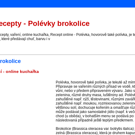
cepty - Polévky brokolice
ty, vaření, online kuchařka, Recept online - Polévka, hovorově také polívka, je te
 které předávají chuť, barvu i v
rokolice
í - online kuchařka
Polévka, hovorově také polívka, je tekuté až mírně
Připravuje se vařením různých přísad ve vodě, kt
vůni, nebo v předem připraveném vývaru. Jako s
zelenina, různé druhy masa, luštěniny ad. Polévk
zahuštěné např. rýží, těstovinami, různými zavá
zahuštěné např. moukou, rozmixovanou zelenin
většinou solí, dochucuje kořením a omašťuje rů
může podávat jako samostatné jídlo (např. k več
chod (u oběda), v bohatším menu se podává po
následovaná případně ještě teplým předkrmem.
Brokolice (Brassica oleracea var. botrytis italica)
zelná (Brassica oleracea), která je druhem kapus