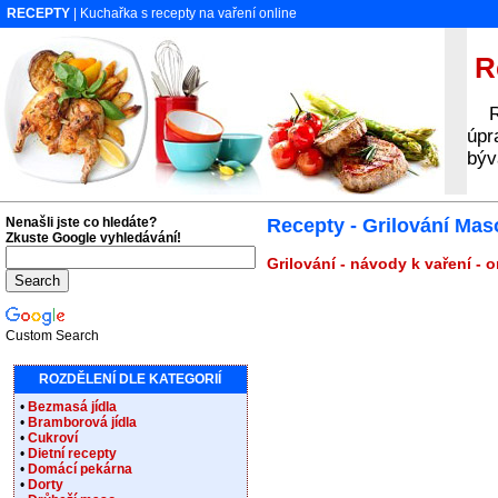
RECEPTY
| Kuchařka s recepty na vaření online
Re
Rec
úpr
býv
Nenašli jste co hledáte?
Recepty - Grilování Mas
Zkuste Google vyhledávání!
Grilování - návody k vaření - 
Custom Search
ROZDĚLENÍ DLE KATEGORIÍ
•
Bezmasá jídla
•
Bramborová jídla
•
Cukroví
•
Dietní recepty
•
Domácí pekárna
•
Dorty