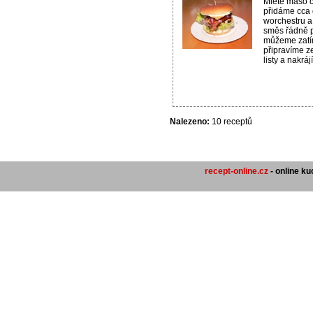
Mleté maso o
přidáme cca 
worchestru a
směs řádně 
můžeme zatím
připravíme z
listy a nakráj
Nalezeno:
10 receptů
recept-online.cz
- online k