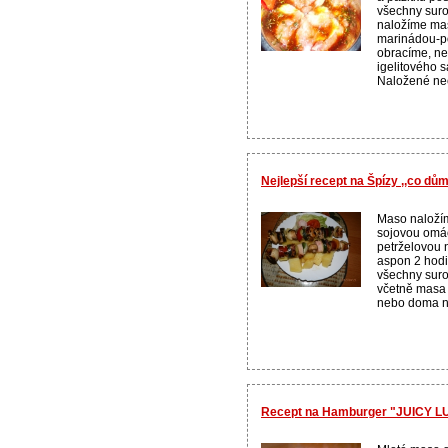
všechny suro
naložíme mas
marinádou-po
obracíme, n
igelitového 
Naložené ne
Nejlepší recept na Špízy ,,co dům
Maso naloží
sojovou omá
petrželovou 
aspon 2 hodi
všechny suro
včetně masa 
nebo doma na 
Recept na Hamburger "JUICY L