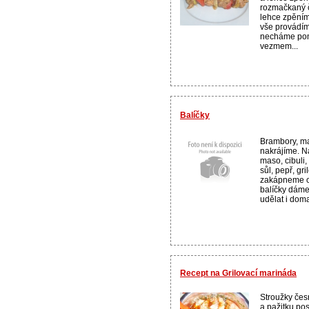
rozmačkaný č
lehce zpěním
vše provádím
necháme pom
vezmem...
Balíčky
Brambory, mas
nakrájíme. N
maso, cibuli
sůl, pepř, gr
zakápneme o
balíčky dáme
udělat i doma
Recept na Grilovací marináda
Stroužky če
a pažitku po