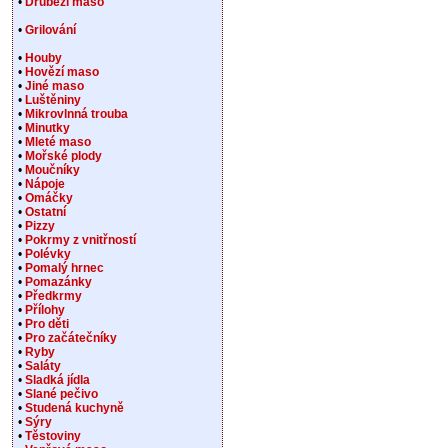
•
Drůbeží maso
•
Grilování
•
Houby
•
Hovězí maso
•
Jiné maso
•
Luštěniny
•
Mikrovlnná trouba
•
Minutky
•
Mleté maso
•
Mořské plody
•
Moučníky
•
Nápoje
•
Omáčky
•
Ostatní
•
Pizzy
•
Pokrmy z vnitřností
•
Polévky
•
Pomalý hrnec
•
Pomazánky
•
Předkrmy
•
Přílohy
•
Pro děti
•
Pro začátečníky
•
Ryby
•
Saláty
•
Sladká jídla
•
Slané pečivo
•
Studená kuchyně
•
Sýry
•
Těstoviny