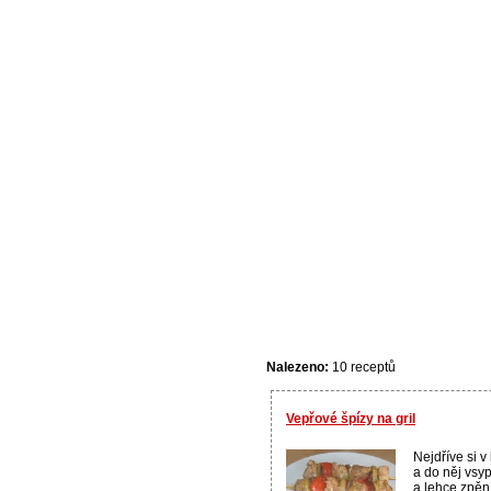
Nalezeno:
10 receptů
Vepřové špízy na gril
Nejdříve si v
a do něj vsy
a lehce zpěn