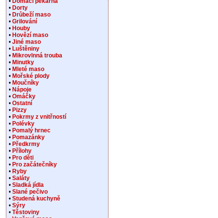
•
Domácí pekárna
•
Dorty
•
Drůbeží maso
•
Grilování
•
Houby
•
Hovězí maso
•
Jiné maso
•
Luštěniny
•
Mikrovlnná trouba
•
Minutky
•
Mleté maso
•
Mořské plody
•
Moučníky
•
Nápoje
•
Omáčky
•
Ostatní
•
Pizzy
•
Pokrmy z vnitřností
•
Polévky
•
Pomalý hrnec
•
Pomazánky
•
Předkrmy
•
Přílohy
•
Pro děti
•
Pro začátečníky
•
Ryby
•
Saláty
•
Sladká jídla
•
Slané pečivo
•
Studená kuchyně
•
Sýry
•
Těstoviny