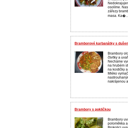
Nedokrajuje
osolíme. Nas
zářezy bramb
masa. Ka�..
Bramborové karbanátky s dušen
Brambory ol
čtvrtky a uva
Necháme vyc
na hrubém st
na kostičky 
Mléko vymač
nastrouhaný
nakrájenou a
Brambory s pokličkou
Brambory uv
poloměkka a
Brokolici uv