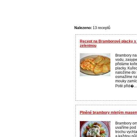
Nalezeno:
13 receptů
Recept na Bramborové placky s
zeleninou
Brambory na
vodu, zasyp
přidáme koř
placky. Kuřec
naložíme do
osmažíme na 
mouky zamíc
Poté přid�...
Plněné brambory mletým masem
Brambory om
uvaříme pod
trochu vychl
a každou půlk