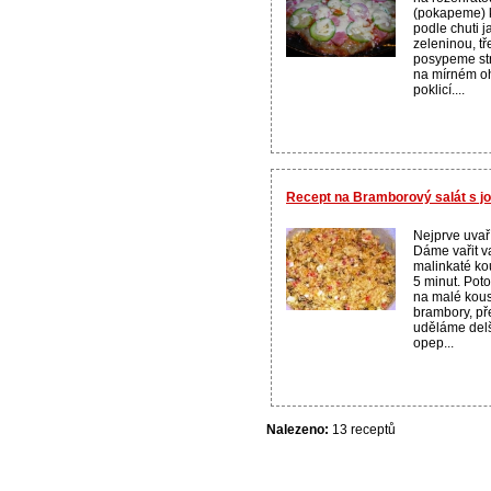
(pokapeme) 
podle chuti 
zeleninou, tř
posypeme st
na mírném oh
poklicí....
Recept na Bramborový salát s j
Nejprve uvař
Dáme vařit va
malinkaté ko
5 minut. Pot
na malé kou
brambory, př
uděláme delš
opep...
Nalezeno:
13 receptů