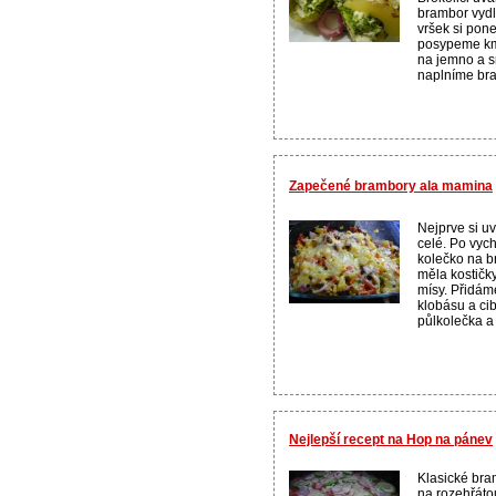
brambor vydl
vršek si pon
posypeme km
na jemno a 
naplníme bra
Zapečené brambory ala mamina
Nejprve si u
celé. Po vyc
kolečko na b
měla kostičk
mísy. Přidám
klobásu a cib
půlkolečka a
Nejlepší recept na Hop na pánev
Klasické bra
na rozehřáto