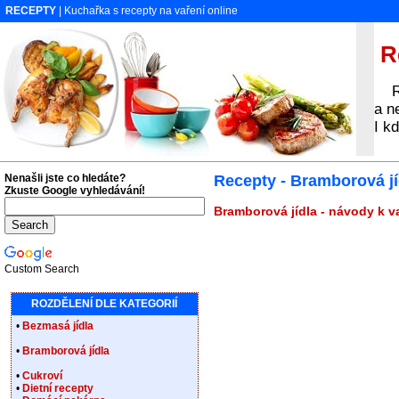
RECEPTY
| Kuchařka s recepty na vaření online
Re
Rec
a n
I k
Nenašli jste co hledáte?
Recepty - Bramborová jí
Zkuste Google vyhledávání!
Bramborová jídla - návody k v
Custom Search
ROZDĚLENÍ DLE KATEGORIÍ
•
Bezmasá jídla
•
Bramborová jídla
•
Cukroví
•
Dietní recepty