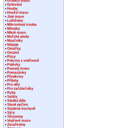
•
Drůbeží maso
•
Grilování
•
Houby
•
Hovězí maso
•
Jiné maso
•
Luštěniny
•
Mikrovlnná trouba
•
Minutky
•
Mleté maso
•
Mořské plody
•
Moučníky
•
Nápoje
•
Omáčky
•
Ostatní
•
Pizzy
•
Pokrmy z vnitřností
•
Polévky
•
Pomalý hrnec
•
Pomazánky
•
Předkrmy
•
Přílohy
•
Pro děti
•
Pro začátečníky
•
Ryby
•
Saláty
•
Sladká jídla
•
Slané pečivo
•
Studená kuchyně
•
Sýry
•
Těstoviny
•
Vepřové maso
•
Zavařeniny