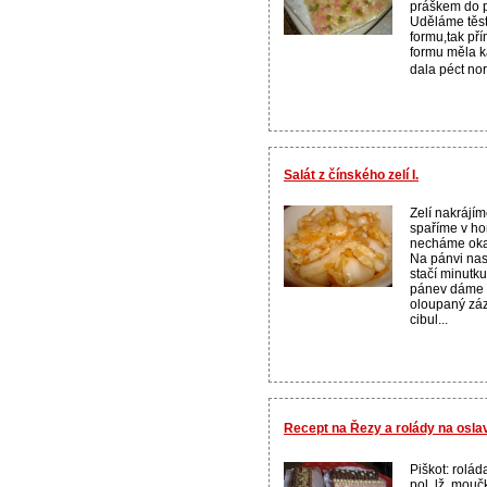
práškem do p
Uděláme těs
formu,tak pří
formu měla k
dala péct no
Salát z čínského zelí I.
Zelí nakrájím
spaříme v ho
necháme oka
Na pánvi na
stačí minutku
pánev dáme t
oloupaný záz
cibul...
Recept na Řezy a rolády na osla
Piškot: rolád
pol. lž. mouč