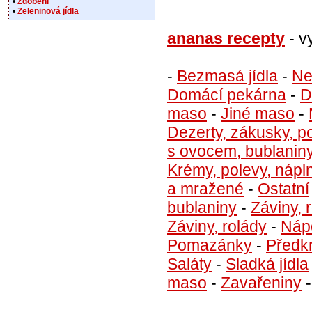
•
Zdobení
•
Zeleninová jídla
ananas recepty
- v
-
Bezmasá jídla
-
Ne
Domácí pekárna
-
D
maso
-
Jiné maso
-
Dezerty, zákusky, p
s ovocem, bublanin
Krémy, polevy, nápl
a mražené
-
Ostatní
bublaniny
-
Záviny, 
Záviny, rolády
-
Náp
Pomazánky
-
Předk
Saláty
-
Sladká jídla
maso
-
Zavařeniny