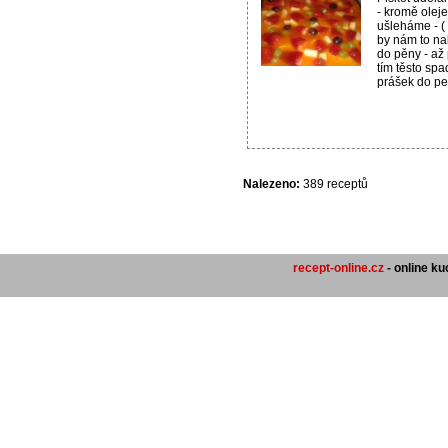
- kromě olej
ušleháme - ( 
by nám to na
do pěny - až
tím těsto spa
prášek do peč
Nalezeno:
389 receptů
recept-online.cz
- online k