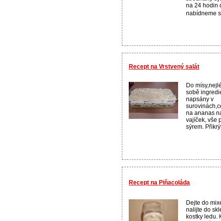
na 24 hodin d
nabídneme st
Recept na Vrstvený salát
Do mísy,nejl
sobě ingredi
napsány v
surovinách,c
na ananas n
vajíček, vš
sýrem. Přikr
Recept na Piňacoláda
Dejte do mix
nalijte do sk
kostky ledu.