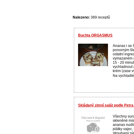
Nalezeno:
389 receptů
Buchta ORGASMUS
Ananas i se
ponorným šl
ostatní ingr
vymazaném a
15 - 20 minu
vychladnout 
krém (zase v
Na vychladlé 
Skládaný zimní salát podle Petr
Všechny suro
skleněné mísy
ananas nudli
plátky vajec
strouhaný sý