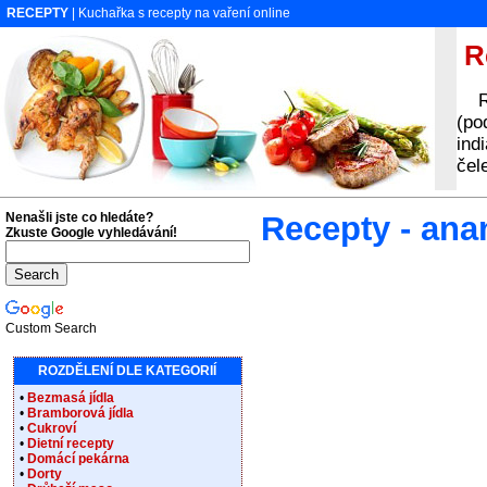
RECEPTY
| Kuchařka s recepty na vaření online
Re
Rec
(po
ind
čel
Nenašli jste co hledáte?
Recepty - ana
Zkuste Google vyhledávání!
Custom Search
ROZDĚLENÍ DLE KATEGORIÍ
•
Bezmasá jídla
•
Bramborová jídla
•
Cukroví
•
Dietní recepty
•
Domácí pekárna
•
Dorty