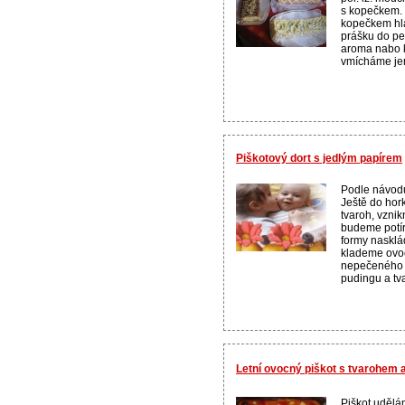
s kopečkem. P
kopečkem hla
prášku do pe
aroma nabo k
vmícháme jem
Piškotový dort s jedlým papírem
Podle návodu
Ještě do ho
tvaroh, vzni
budeme potír
formy nasklá
klademe ovoc
nepečeného d
pudingu a tva
Letní ovocný piškot s tvarohem
Piškot udělá