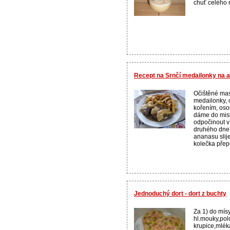
chuť celého n
Recept na Srnčí medailonky na 
Očištěné ma
medailonky,
kořením, oso
dáme do mis
odpočinout v
druhého dne.
ananasu slij
kolečka přepů
Jednoduchý dort - dort z buchty
Za 1) do mí
hl.mouky,pol
krupice,mléka