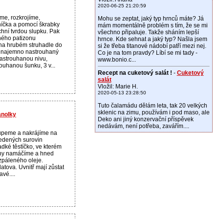
2020-06-25 21:20:59
me, rozkrojíme,
Mohu se zeptat, jaký typ hrnců máte? Já
íčka a pomocí škrabky
mám momentálně problém s tím, že se mi
hní tvrdou slupku. Pak
všechno připaluje. Takže sháním lepší
ného patizonu
hrnce. Kde sehnat a jaký typ? Našla jsem
na hrubém struhadle do
si že třeba titanové nádobí patří mezi nej.
 najemno nastrouhaný
Co je na tom pravdy? Líbí se mi tady -
nastrouhanou nivu,
www.bonio.c...
ouhanou šunku, 3 v...
Recept na cuketový salát !
-
Cuketový
salát
Vložil: Marie H.
2020-05-13 23:28:50
Tuto čalamádu dělám leta, tak 20 velkých
sklenic na zimu, používám i pod maso, ale
anolky
Deko ani jiný konzervační příspěvek
nedávám, není potřeba, zavářím....
upeme a nakrájíme na
vedených surovin
dké těstíčko, ve kterém
iny namáčíme a hned
páleného oleje.
tova. Uvnitř mají zůstat
vé....