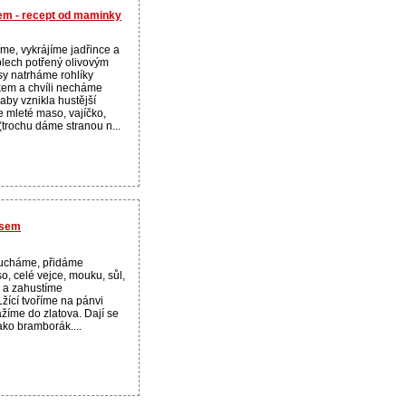
em - recept od maminky
íme, vykrájíme jadřince a
plech potřený olivovým
sy natrháme rohlíky
em a chvíli necháme
 aby vznikla hustější
 mleté maso, vajíčko,
(trochu dáme stranou n...
asem
oucháme, přidáme
, celé vejce, mouku, sůl,
y a zahustíme
žící tvoříme na pánvi
žíme do zlatova. Dají se
jako bramborák....