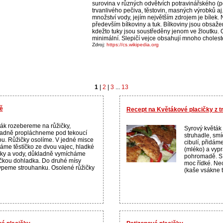
surovina v různých odvětvích potravinářského (pe
trvanlivého pečiva, těstovin, masných výrobků aj.
množství vody, jejím největším zdrojem je bílek. 
především bílkoviny a tuk. Bílkoviny jsou obsažen
kdežto tuky jsou soustředěny jenom ve žloutku. O
minimální. Slepičí vejce obsahují mnoho cholest
Zdroj:
https://cs.wikipedia.org
1
|
2
|
3
...
13
ě
Recept na Květákové placičky z t
ák rozebereme na růžičky,
Syrový květá
adně propláchneme pod tekoucí
struhadle, sm
u. Růžičky osolíme. V jedné misce
cibulí, přidám
áme těstíčko ze dvou vajec, hladké
(mléko) a vyp
y a vody, důkladně vymícháme
pohromadě. S 
ičkou dohladka. Do druhé mísy
moc řídké. Ne
peme strouhanku. Osolené růžičky
(kaše vsákne t