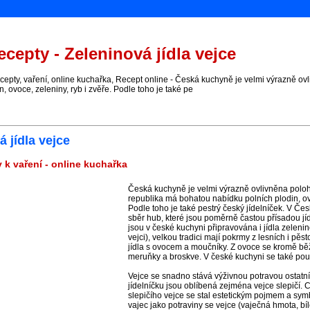
cepty - Zeleninová jídla vejce
pty, vaření, online kuchařka, Recept online - Česká kuchyně je velmi výrazně ov
n, ovoce, zeleniny, ryb i zvěře. Podle toho je také pe
 jídla vejce
 k vaření - online kuchařka
Česká kuchyně je velmi výrazně ovlivněna polo
republika má bohatou nabídku polních plodin, ovo
Podle toho je také pestrý český jídelníček. V Čes
sběr hub, které jsou poměrně častou přísadou jí
jsou v české kuchyni připravována i jídla zeleni
vejci), velkou tradici mají pokrmy z lesních i pě
jídla s ovocem a moučníky. Z ovoce se kromě bě
meruňky a broskve. V české kuchyni se také pou
Vejce se snadno stává výživnou potravou ostatníc
jídelníčku jsou oblíbená zejména vejce slepičí. C
slepičího vejce se stal estetickým pojmem a sy
vajec jako potraviny se vejce (vaječná hmota, bíle