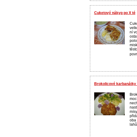
Cuketový nákyp po X té
Cuk
velk
ní v
osta
polo
misk
těst
povr
Brokolicové karbanátky
Brok
moc 
nec
nast
mísy
přid
oba 
lahů