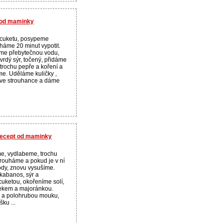
t od maminky
cuketu, posypeme
háme 20 minut vypotit.
me přebytečnou vodu,
vrdý sýr, točený, přidáme
trochu pepře a koření a
e. Uděláme kuličky ,
 ve strouhance a dáme
recept od maminky
me, vydlabeme, trochu
rouháme a pokud je v ní
ody, znovu vysušíme.
abanos, sýr a
uketou, okořeníme solí,
ekem a majoránkou.
 a polohrubou mouku,
šku ...