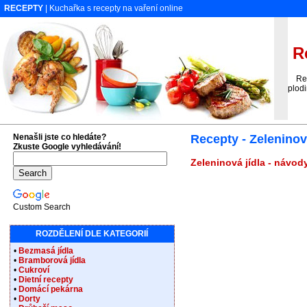
RECEPTY
| Kuchařka s recepty na vaření online
Re
Rece
plodi
Nenašli jste co hledáte?
Recepty - Zeleninová
Zkuste Google vyhledávání!
Zeleninová jídla - návody
Custom Search
ROZDĚLENÍ DLE KATEGORIÍ
•
Bezmasá jídla
•
Bramborová jídla
•
Cukroví
•
Dietní recepty
•
Domácí pekárna
•
Dorty