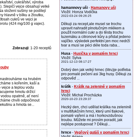
kařství, cukrářství, výroba
). Slepičí vejce obsahují velké
hamannovy uši
-
Hamanovy uši
Na složení sušiny se podílejí
Vložil: Honza Vodička
y hlavně v bílku a žloutku,
2022-03-24 09:26:25
bsah cukrů ve vejci je
erolu (424 mg/100 g vajec).
Děkuji za recept,ale musel se trochu
upravit nahradit plnotučným mlékem a
použít normální cukr a do těsta trochu
tuzemáku a citronové kůry a přidat jedeno
vajíčko. výsledek perfektní jen moc nedrží
tvar a musí se péci déle toda raba...
Zobrazuji
: 1-20 receptů
Husa
-
Husička v pomalém hrnci
Vložil: Sylva
2021-12-13 08:17:27
rouby
Dobrý den jak velký hrnec (litru)je potřeba
pro pomalé pečení asi 3kg husy. Děkuji za
odpověď ...
k nastrouháme na hrubém
ícháme s kořením, kaší a
králík
-
Králík na zelenině v pomalém
e vejce a teplou vodu
hrnci
racujeme hmotu držící
Vložil: Michal Procházka
vodou opatrně, ať není
2020-10-23 23:29:37
cháme chvíli odpočinout
ekutinu a hmota se...
Hezký den, chci udělat králíka na zelenině
v multifukčním hrnci, který umí tlakové,
pomalé vaření a má i horkovzdušnou
troubu. Můžete mi prosím poradit, jak
nejlépe postupovat ? Děkuji...
hrnce
-
Vepřový guláš v pomalém hrnci
Vložil: Ariana