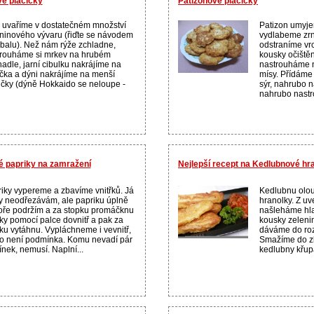
vé placičky
Patizonové placičky
 uvaříme v dostatečném množství
Patizon umyje
ninového vývaru (řiďte se návodem
vydlabeme zrn
balu). Než nám rýže zchladne,
odstraníme vrc
rouháme si mrkev na hrubém
kousky očiště
hadle, jarní cibulku nakrájíme na
nastrouháme 
čka a dýni nakrájíme na menší
mísy. Přídáme
ičky (dýně Hokkaido se neloupe -
sýr, nahrubo 
nahrubo nastr
né papriky na zamražení
Nejlepší recept na Kedlubnové hr
iky vypereme a zbavíme vnitřků. Já
Kedlubnu olo
y neodřezávám, ale papriku úplně
hranolky. Z u
ře podržím a za stopku promáčknu
našleháme hla
řky pomocí palce dovnitř a pak za
kousky zelen
ku vytáhnu. Vypláchneme i vevnitř,
dáváme do roz
to není podmínka. Komu nevadí pár
Smažíme do zla
nek, nemusí. Naplní...
kedlubny křupa