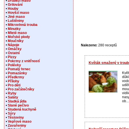
•
Drůbeží maso
•
Grilování
•
Houby
•
Hovězí maso
•
Jiné maso
•
Luštěniny
•
Mikrovlnná trouba
•
Minutky
•
Mleté maso
•
Mořské plody
•
Moučníky
•
Nápoje
Nalezeno:
280 receptů
•
Omáčky
•
Ostatní
•
Pizzy
•
Pokrmy z vnitřností
Květák smažený v troub
•
Polévky
•
Pomalý hrnec
Květ
•
Pomazánky
důkl
•
Předkrmy
vodo
•
Přílohy
uděl
•
Pro děti
mouk
•
Pro začátečníky
vidl
•
Ryby
nasy
•
Saláty
ob...
•
Sladká jídla
•
Slané pečivo
•
Studená kuchyně
•
Sýry
•
Těstoviny
•
Vepřové maso
•
Zavařeniny