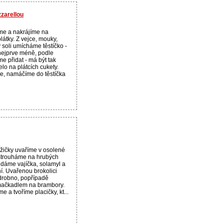
zarellou
me a nakrájíme na
látky. Z vejce, mouky,
 soli umícháme těstíčko -
ejprve méně, podle
e přidat - má být tak
elo na plátcích cukety.
e, namáčíme do těstíčka
ůžičky uvaříme v osolené
strouháme na hrubých
idáme vajíčka, solamyl a
ní. Uvařenou brokolici
robno, popřípadě
čkadlem na brambory.
 a tvoříme placičky, kt...