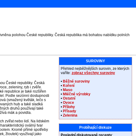
livněna polohou České republiky. Česká republika má bohatou nabídku polních
SUROVINY
Přehled nejběžnějších surovin, ze kterých
vaříte:
zobraz všechny suroviny
•
Běžné suroviny
hou České republiky. Česká
•
Koření
ce, zeleniny, ryb i zvěře.
•
Maso
ké republice je také rozšířen
•
Mléčné výrobky
del. Podle sezónní dostupnosti
•
Ostatní
nová (smažený květák, lečo s
•
Ovoce
stovaných hub a také sladká
•
Přílohy
žných druhů používají také
•
Přísady
žívá mák a povidla.
•
Zelenina
h zvířat nebo lidí. Na lidském
harakteristický oválný tvar
Probíhající diskuze
mbolem. Kromě přímé spotřeby
k, žloutek) využívají jako
Poslední diskutované recepty
: