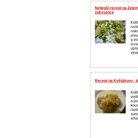
Nejlepší recept na Zele
zakysance
Květ
rozd
nakr
vrou
a mí
(cca
upra
výva
Recept na Květákovo - 
Květ
vod
a po
kous
nast
suro
smaž