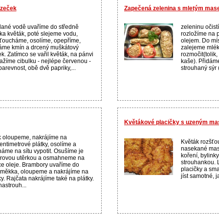
ozeček
Zapečená zelenina s mletým mas
lané vodě uvaříme do středně
zeleninu očist
a květák, poté slejeme vodu,
rozložíme na 
ťoucháme, osolíme, opepříme,
olejem. Do mí
áme kmín a drcený muškátový
zalejeme mlék
ek. Zatímco se vařil květák, na pánvi
rozmočit(tolik,
žíme cibulku - nejlépe červenou -
kaše). Přidáme
barevnost, obě dvě papriky,...
strouhaný sýr 
Květákové placičky s uzeným m
k oloupeme, nakrájíme na
Květák rozšť
entimetrové plátky, osolíme a
nasekané maso
áme na sítu vypotit. Osušíme je
koření, bylink
írovou utěrkou a osmahneme na
strouhankou. L
ce oleje. Brambory uvaříme do
placičky a sma
měkka, oloupeme a nakrájíme na
jíst samotné, 
ky. Rajčata nakrájíme také na plátky.
nastrouh...