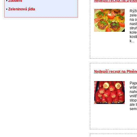
Nejlepší recept na Dýňo
•
Zdobení
•
Zeleninová jídla
Rýži
zele
na o
nast
stru
kole
kost
k...
Nejlepší recept na Plně
Papr
vršk
naho
vnit
stop
ale 
semí