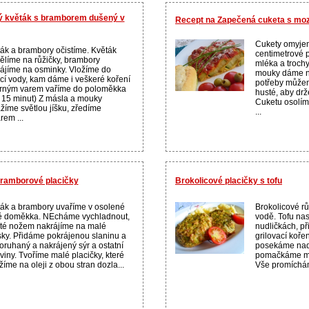
ný květák s bramborem dušený v
Recept na Zapečená cuketa s moz
Cukety omyje
ák a brambory očistíme. Květák
centimetrové p
ělíme na růžičky, brambory
mléka a trochy
ájíme na osminky. Vložíme do
mouky dáme n
cí vody, kam dáme i veškeré koření
potřeby můžem
rným varem vaříme do poloměkka
husté, aby drž
 15 minut) Z másla a mouky
Cuketu osolím
žíme světlou jíšku, zředíme
...
rem ...
bramborové placičky
Brokolicové placičky s tofu
ák a brambory uvaříme v osolené
Brokolicové r
ě doměkka. NEcháme vychladnout,
vodě. Tofu na
té nožem nakrájíme na malé
nudličkách, př
ky. Přidáme pokrájenou slaninu a
grilovací koře
oruhaný a nakrájený sýr a ostatní
posekáme nad
viny. Tvoříme malé placičky, které
pomačkáme ma
íme na oleji z obou stran dozla...
Vše promícháme