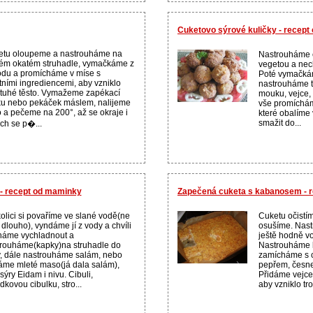
Cuketovo sýrové kuličky - recep
etu oloupeme a nastrouháme na
Nastrouháme 
ém okatém struhadle, vymačkáme z
vegetou a nec
odu a promícháme v míse s
Poté vymačká
tními ingrediencemi, aby vzniklo
nastrouháme t
tuhé těsto. Vymažeme zapékací
mouku, vejce, 
u nebo pekáček máslem, nalijeme
vše promíchám
o a pečeme na 200°, až se okraje i
které obalíme
smažit do...
ch se p�...
 - recept od maminky
Zapečená cuketa s kabanosem - 
olici si povaříme ve slané vodě(ne
Cuketu očistí
dlouho), vyndáme jí z vody a chvíli
osušíme. Nast
háme vychladnout a
ještě hodně v
rouháme(kapky)na struhadle do
Nastrouháme k
, dále nastrouháme salám, nebo
zamícháme s c
áme mleté maso(já dala salám),
pepřem, česn
sýry Eidam i nivu. Cibuli,
Přidáme vejce
dkovou cibulku, stro...
aby vzniklo tro