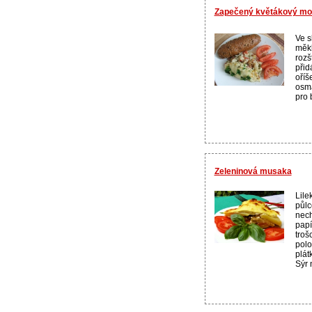
Zapečený květákový m
Ve s
měkk
rozš
přid
oříš
osma
pro 
Zeleninová musaka
Lile
půlc
nech
pap
troš
polo
plát
Sýr 