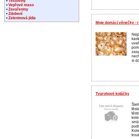
•
Těstoviny
•
Vepřové maso
•
Zavařeniny
•
Zdobení
•
Zeleninová jídla
Moje domácí věnečky - 
Nejp
kast
uvař
pomá
zasy
nech
si d
Tvarohové koláčky
Šleh
těst
těst
kole
smíc
pud
Kole
trou