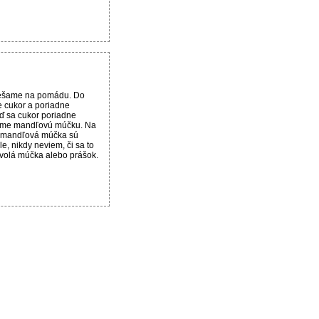
iešame na pomádu. Do
 cukor a poriadne
 sa cukor poriadne
dáme mandľovú múčku. Na
, mandľová múčka sú
, nikdy neviem, či sa to
volá múčka alebo prášok.