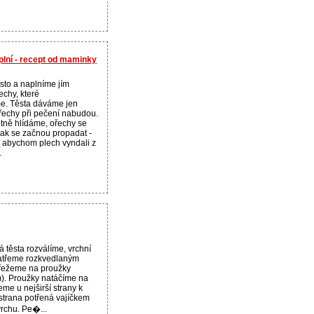
lní - recept od maminky
sto a naplníme jím
echy, které
. Těsta dáváme jen
řechy při pečení nabudou.
tně hlídáme, ořechy se
ak se začnou propadat -
o, abychom plech vyndali z
.
 těsta rozválíme, vrchní
natřeme rozkvedlaným
řežeme na proužky
m). Proužky natáčíme na
eme u nejširší strany k
 strana potřená vajíčkem
vrchu. Pe�...