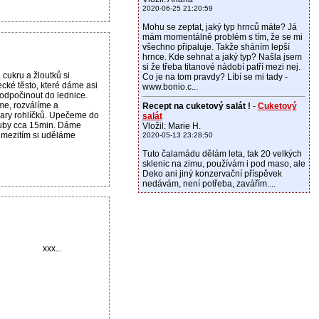
2020-06-25 21:20:59
Mohu se zeptat, jaký typ hrnců máte? Já
mám momentálně problém s tím, že se mi
všechno připaluje. Takže sháním lepší
hrnce. Kde sehnat a jaký typ? Našla jsem
si že třeba titanové nádobí patří mezi nej.
 cukru a žloutků si
Co je na tom pravdy? Líbí se mi tady -
ecké těsto, které dáme asi
www.bonio.c...
 odpočinout do lednice.
e, rozválíme a
Recept na cuketový salát !
-
Cuketový
vary rohlíčků. Upečeme do
salát
ouby cca 15min. Dáme
Vložil: Marie H.
 mezitím si uděláme
2020-05-13 23:28:50
Tuto čalamádu dělám leta, tak 20 velkých
sklenic na zimu, používám i pod maso, ale
Deko ani jiný konzervační příspěvek
nedávám, není potřeba, zavářím....
xxx...