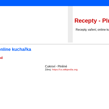
Recepty - P
Recepty, vaření, online k
online kuchařka
né
Cukroví - Plněné
Zdroj:
https://cs.wikipedia.org