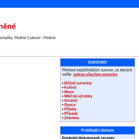
lněné
uchařka, Plněné Cukroví - Plněné
SUROVINY
Přehled nejběžnějších surovin, ze kterých
vaříte:
zobraz všechny suroviny
•
Běžné suroviny
•
Koření
•
Maso
•
Mléčné výrobky
•
Ostatní
•
Ovoce
•
Přílohy
•
Přísady
•
Zelenina
Probíhající diskuze
Poslední diskutované recepty
: