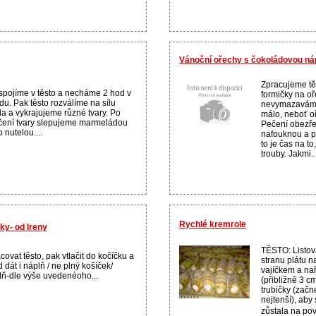
Vánoční ořechy s čokoládovou náp
Zpracujeme tě
spojíme v těsto a necháme 2 hod v
formičky na oř
du. Pak těsto rozválíme na sílu
nevymazaváme
la a vykrajujeme různé tvary. Po
málo, neboť o
ení tvary slepujeme marmeládou
Pečení obezře
 nutelou....
nafouknou a p
to je čas na t
trouby. Jakmi..
Rychlé kremrole
ky- od Ireny
TĚSTO: Listová
covat těsto, pak vtlačit do kočíčku a
stranu plátu 
 dát i náplň / ne plný košíček/
vajíčkem a na
ň-dle výše uvedenéoho...
(přibližně 3 c
trubičky (začn
nejtenší), aby
zůstala na po