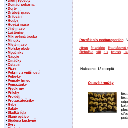
•
Dietní recepty
•
Domácí pekárna
•
Dorty
•
Drůbeží maso
•
Grilování
•
Houby
•
Hovězí maso
•
Jiné maso
•
Luštěniny
•
Mikrovlnná trouba
Rozdělení v podkategoriích
- 
•
Minutky
•
Mleté maso
citron
-
čokoláda
-
čokoládová 
•
Mořské plody
šlehačka
-
sůl
-
tuk
-
tvaroh
-
uz
•
Moučníky
•
Nápoje
•
Omáčky
•
Ostatní
•
Pizzy
Nalezeno:
13 receptů
•
Pokrmy z vnitřností
•
Polévky
•
Pomalý hrnec
Octové kroužky
•
Pomazánky
•
Předkrmy
•
Přílohy
těst
•
Pro děti
těst
•
Pro začátečníky
odpo
•
Ryby
kole
•
Saláty
plec
•
Sladká jídla
stře
•
Slané pečivo
peču
•
Studená kuchyně
•
Sýry