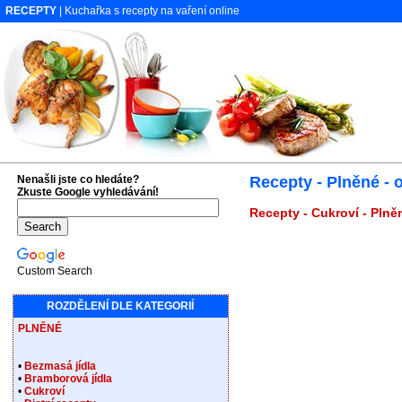
RECEPTY
| Kuchařka s recepty na vaření online
Nenašli jste co hledáte?
Recepty - Plněné - 
Zkuste Google vyhledávání!
Recepty - Cukroví - Plně
Custom Search
ROZDĚLENÍ DLE KATEGORIÍ
PLNĚNÉ
•
Bezmasá jídla
•
Bramborová jídla
•
Cukroví