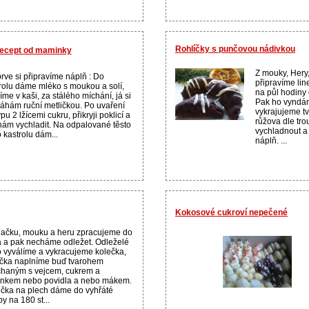
Rohlíčky s punčovou nádivkou
recept od maminky
Z mouky, Hery,
rve si připravíme náplň : Do
připravíme lin
rolu dáme mléko s moukou a solí,
na půl hodiny
íme v kaši, za stálého míchání, já si
Pak ho vyndám
hám ruční metličkou. Po uvaření
vykrajujeme t
pu 2 lžícemi cukru, přikryji poklicí a
růžova dle tr
ám vychladit. Na odpalované těsto
vychladnout a
o kastrolu dám...
náplň. ...
Kokosové cukroví nepečené
ačku, mouku a heru zpracujeme do
a a pak necháme odležet. Odleželé
o vyválíme a vykracujeme kolečka,
čka naplníme buď tvarohem
haným s vejcem, cukrem a
inkem nebo povidla a nebo mákem.
čka na plech dáme do vyhřáté
by na 180 st...