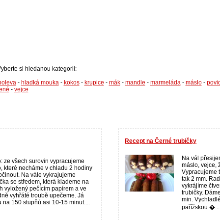
Vyberte si hledanou kategorii:
poleva
-
hladká mouka
-
kokos
-
krupice
-
mák
-
mandle
-
marmeláda
-
máslo
-
povi
ené
-
vejce
Recept na Černé trubičky
Na vál přesij
o: ze všech surovin vypracujeme
máslo, vejce, 
o, které necháme v chladu 2 hodiny
Vypracujeme tě
činout. Na vále vykrajujeme
tak 2 mm. Ra
čka se středem, která klademe na
vykrájíme čtv
h vyložený pečícím papírem a ve
trubičky. Dám
dně vyhřáté troubě upečeme. Já
min. Vychladl
 na 150 stupňů asi 10-15 minut....
pařížskou �...