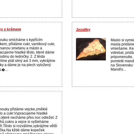
čky s krémem
Jezuitky
ouku smícháme s kypřícím
Maslo si vym
kem, přidáme cukr, vanilkový cukr,
masla pridáme
sanou smetanu a máslo a
vmiešame. Keď
acujeme hladké těsto, které dáme
vstrebal, pri
odinu do ledničky. 2. Z těsta
pripomenutie
líme plát silný asi 3 mm, vykrájíme
pomleté mandle
čky a dáme je na plech vyložený
na Slovensku 
Mandľo...
c�...
ouky přidáme vejcke,změklé
o a cukr.Vypracujeme hladké
o,které necháme přes noc odležet. Z
hů,cukru a vejce si vyšleháme
ň.Těsto si rozválíme,vykrájíme větší
ečka.Na kždé dáme kopeček