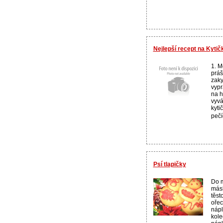
Nejlepší recept na Kyti
1. M
práš
zaky
vypr
na h
vyvá
kyti
pečí
Psí tlapičky
Do m
másl
těst
ořec
nápl
kol