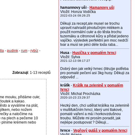
hamannovy uši
-
Hamanovy uši
Vložil: Honza Vodička
2022-03-24 09:26:25
Děkuji za recept,ale musel se trochu
upravit nahradit plnotučným mlékem a
použít normální cukr a do těsta trochu
tuzemáku a citronové kůry a přidat jedeno
vajíčko. výsledek perfektní jen moc nedrží
tvar a musí se péci déle toda raba...
dla
-
pudink
-
rum
-
rybíz
-
Husa
-
Husička v pomalém hrnci
Vložil: Sylva
2021-12-13 08:17:27
Dobrý den jak velký hrnec (litru)je potřeba
Zobrazuji
: 1-13 receptů
pro pomalé pečení asi 3kg husy. Děkuji za
odpověď ...
králík
-
Králík na zelenině v pomalém
hrnci
Vložil: Michal Procházka
eme mouku, přidáme cukr,
2020-10-23 23:29:37
žloutek a kakao.
sto a vyválíme na plát,
Hezký den, chci udělat králíka na zelenině
dýlkem, nebo nožem
v multifukčním hrnci, který umí tlakové,
erečky a natočíme na
pomalé vaření a má i horkovzdušnou
e na plech a pečeme 10
troubu. Můžete mi prosím poradit, jak
é plníme krémem nebo
nejlépe postupovat ? Děkuji...
hrnce
-
Vepřový guláš v pomalém hrnci
Vložil: Ariana