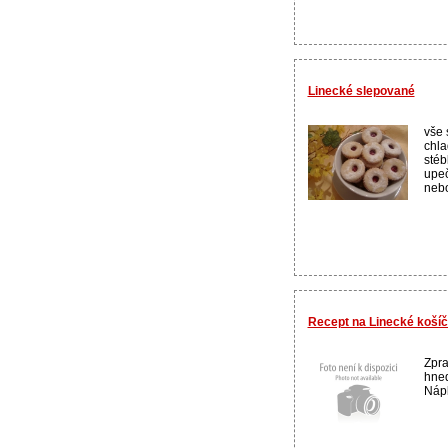
Linecké slepované
vše 
chla
stéb
upeč
nebo
Recept na Linecké košíč
Zpra
hned
Nápl