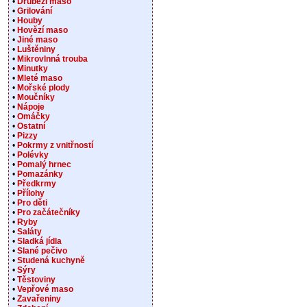
•
Drůbeží maso
•
Grilování
•
Houby
•
Hovězí maso
•
Jiné maso
•
Luštěniny
•
Mikrovlnná trouba
•
Minutky
•
Mleté maso
•
Mořské plody
•
Moučníky
•
Nápoje
•
Omáčky
•
Ostatní
•
Pizzy
•
Pokrmy z vnitřností
•
Polévky
•
Pomalý hrnec
•
Pomazánky
•
Předkrmy
•
Přílohy
•
Pro děti
•
Pro začátečníky
•
Ryby
•
Saláty
•
Sladká jídla
•
Slané pečivo
•
Studená kuchyně
•
Sýry
•
Těstoviny
•
Vepřové maso
•
Zavařeniny