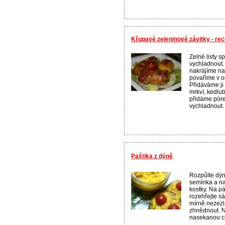
Křupavé zeleninové závitky - re
Zelné listy 
vychladnout.
nakrájíme na
povaříme v o
Přidáváme ji
mrkví, kedlu
přidáme pór
vychladnout. 
Paštika z dýně
Rozpůlte dýni
semínka a nak
kostky. Na p
rozehřejte s
mírně nezez
zhnědnout. N
nasekanou cibu