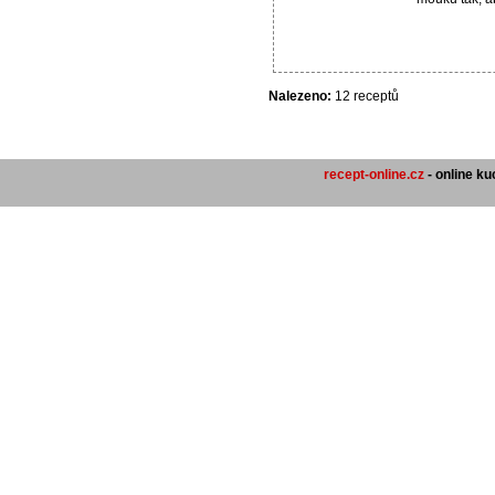
Nalezeno:
12 receptů
recept-online.cz
- online k