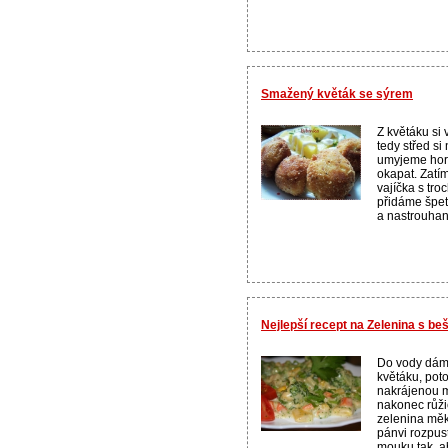
Smažený květák se sýrem
Z květáku si 
tedy střed s
umyjeme hor
okapat. Zatí
vajíčka s tr
přidáme špet
a nastrouhaný
Nejlepší recept na Zelenina s 
Do vody dáme
květáku, pot
nakrájenou m
nakonec růžič
zelenina měk
pánvi rozpus
mouku tak, ab