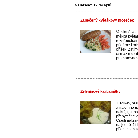
Nalezeno:
12 receptů
Zapečený květákový mozeček
Ve slané vod
měkka květák
rozšťoucháme
přidáme kmí
oříšek. Zatím
osmažíme cib
pro barevnost
Zeleninové karbanátky
1. Mrkev, br
a najemno na
nakrájejte na
přebytečné v
Cibuli nakrá
na jedné lží
přidejte k ze