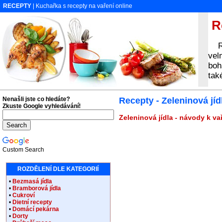
RECEPTY
| Kuchařka s recepty na vaření online
Re
Rec
vel
boh
tak
Nenašli jste co hledáte?
Recepty - Zeleninová jí
Zkuste Google vyhledávání!
Zeleninová jídla - návody k va
Custom Search
ROZDĚLENÍ DLE KATEGORIÍ
•
Bezmasá jídla
•
Bramborová jídla
•
Cukroví
•
Dietní recepty
•
Domácí pekárna
•
Dorty