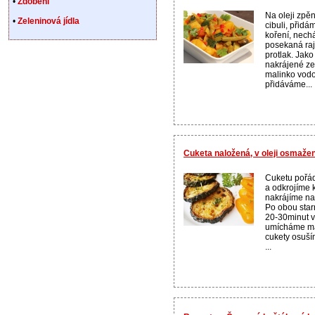
•
Zdobení
Na oleji zp
•
Zeleninová jídla
cibuli, přid
koření, nech
posekaná raj
protlak. Jak
nakrájené ze
malinko vodo
přidáváme...
Cuketa naložená, v oleji osmaže
Cuketu pořá
a odkrojíme 
nakrájíme na
Po obou sta
20-30minut vy
umícháme ma
cukety osuší
...