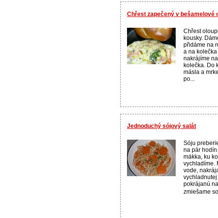
Chřest zapečený v bešamelové
Chřest oloup
kousky. Dáme
přidáme na r
a na kolečka
nakrájíme na
kolečka. Do 
másla a mrke
po...
Jednoduchý sójový salát
Sóju preber
na pár hodín
mäkka, ku ko
vychladíme. 
vode, nakráj
vychladnutej 
pokrájanú na
zmiešame so