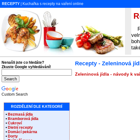
RECEPTY
| Kuchařka s recepty na vaření online
Re
Rec
vel
boh
tak
Nenašli jste co hledáte?
Recepty - Zeleninová jíd
Zkuste Google vyhledávání!
Zeleninová jídla - návody k va
Custom Search
ROZDĚLENÍ DLE KATEGORIÍ
•
Bezmasá jídla
•
Bramborová jídla
•
Cukroví
•
Dietní recepty
•
Domácí pekárna
•
Dorty