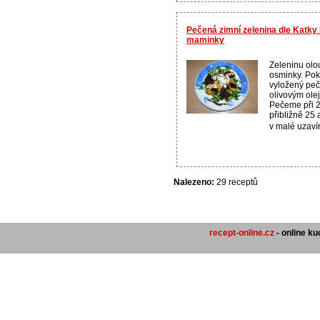
Pečená zimní zelenina dle Katk
maminky
Zeleninu ol
osminky. Pok
vyložený pe
olivovým ole
Pečeme při 2
přibližně 25 
v malé uzavír
Nalezeno:
29 receptů
recept-online.cz
- online k