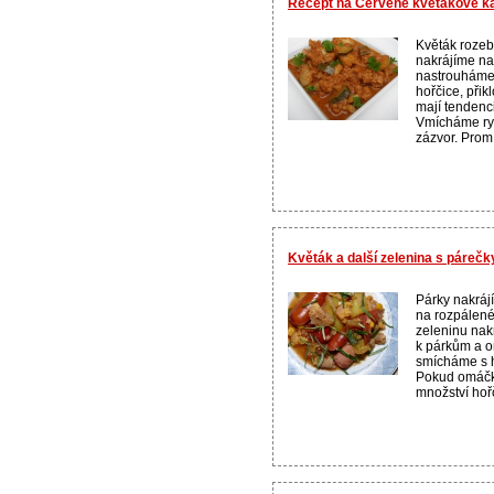
Recept na Červené květákové ka
Květák rozeb
nakrájíme na
nastrouháme
hořčice, přik
mají tendenc
Vmícháme ryc
zázvor. Promí
Květák a další zelenina s párečk
Párky nakráj
na rozpálené
zeleninu nak
k párkům a 
smícháme s ho
Pokud omáčk
množství hořč