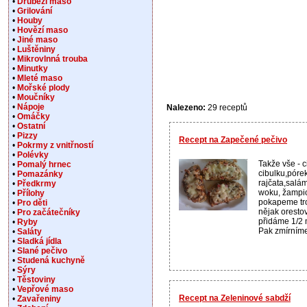
•
Drůbeží maso
•
Grilování
•
Houby
•
Hovězí maso
•
Jiné maso
•
Luštěniny
•
Mikrovlnná trouba
•
Minutky
•
Mleté maso
•
Mořské plody
•
Moučníky
•
Nápoje
Nalezeno:
29 receptů
•
Omáčky
•
Ostatní
•
Pizzy
Recept na Zapečené pečivo
•
Pokrmy z vnitřností
•
Polévky
Takže vše - ci
•
Pomalý hrnec
cibulku,póre
•
Pomazánky
rajčata,salá
•
Předkrmy
woku, žampi
•
Přílohy
pokapeme tro
•
Pro děti
nějak oresto
•
Pro začátečníky
přidáme 1/2 
•
Ryby
Pak zmírníme 
•
Saláty
•
Sladká jídla
•
Slané pečivo
•
Studená kuchyně
•
Sýry
•
Těstoviny
•
Vepřové maso
Recept na Zeleninové sabdží
•
Zavařeniny