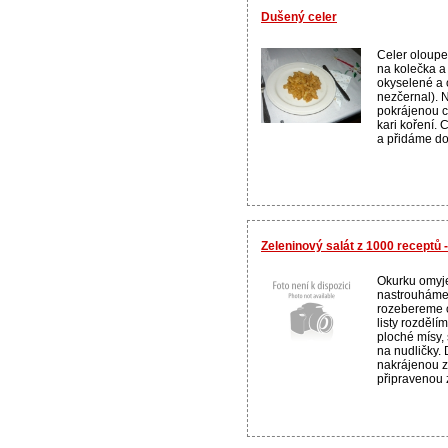
Dušený celer
Celer oloupe
na kolečka a
okyselené a 
nezčernal). 
pokrájenou c
kari koření. 
a přidáme do 
Zeleninový salát z 1000 receptů
Okurku omyj
nastrouháme 
rozebereme 
listy rozdělí
ploché mísy, 
na nudličky.
nakrájenou z
připravenou z