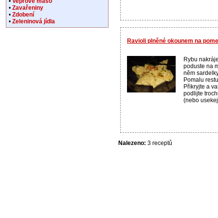
•
Vepřové maso
•
Zavařeniny
•
Zdobení
•
Zeleninová jídla
Ravioli plněné okounem na pom
Rybu nakráje
poduste na m
něm sardelky,
Pomalu restuj
Přikryjte a va
podlijte tro
(nebo usekej
Nalezeno:
3 receptů