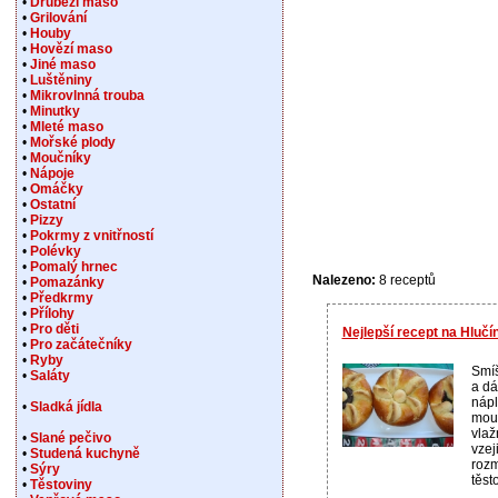
•
Drůbeží maso
•
Grilování
•
Houby
•
Hovězí maso
•
Jiné maso
•
Luštěniny
•
Mikrovlnná trouba
•
Minutky
•
Mleté maso
•
Mořské plody
•
Moučníky
•
Nápoje
•
Omáčky
•
Ostatní
•
Pizzy
•
Pokrmy z vnitřností
•
Polévky
•
Pomalý hrnec
Nalezeno:
8 receptů
•
Pomazánky
•
Předkrmy
•
Přílohy
•
Pro děti
Nejlepší recept na Hlučí
•
Pro začátečníky
•
Ryby
Smí
•
Saláty
a d
nápl
•
Sladká jídla
mouk
vlaž
•
Slané pečivo
vzej
•
Studená kuchyně
rozm
•
Sýry
těsto
•
Těstoviny