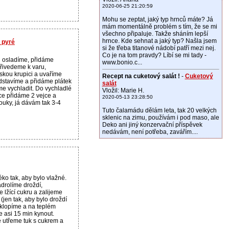
2020-06-25 21:20:59
Mohu se zeptat, jaký typ hrnců máte? Já
mám momentálně problém s tím, že se mi
všechno připaluje. Takže sháním lepší
hrnce. Kde sehnat a jaký typ? Našla jsem
 pyré
si že třeba titanové nádobí patří mezi nej.
Co je na tom pravdy? Líbí se mi tady -
 osladíme, přidáme
www.bonio.c...
přivedeme k varu,
kou krupici a uvaříme
Recept na cuketový salát !
-
Cuketový
odstavíme a přidáme plátek
salát
e vychladit. Do vychladlé
Vložil: Marie H.
ce přidáme 2 vejce a
2020-05-13 23:28:50
uky, já dávám tak 3-4
Tuto čalamádu dělám leta, tak 20 velkých
sklenic na zimu, používám i pod maso, ale
Deko ani jiný konzervační příspěvek
nedávám, není potřeba, zavářím....
ko tak, aby bylo vlažné.
drolíme droždí,
lžící cukru a zalijeme
(jen tak, aby bylo droždí
iklopíme a na teplém
 asi 15 min kynout.
e utřeme tuk s cukrem a