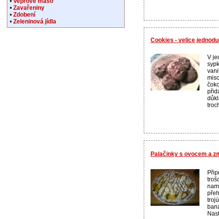
•
Vepřové maso
•
Zavařeniny
•
Zdobení
•
Zeleninová jídla
Cookies - velice jednodu
V j
sypk
vani
misc
čoko
přid
důkl
troc
Palačinky s ovocem a zm
Přip
troš
nam
přeh
troj
baná
Nast