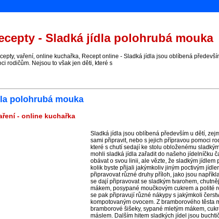
cepty - Sladká jídla polohrubá mouka
ty, vaření, online kuchařka, Recept online - Sladká jídla jsou oblíbená především 
i rodičům. Nejsou to však jen děti, které s
dla polohrubá mouka
aření - online kuchařka
Sladká jídla jsou oblíbená především u dětí, ze
sami připravit, nebo s jejich přípravou pomoci ro
které s chutí sedají ke stolu obloženému sladk
mohli sladká jídla zařadit do našeho jídelníčku č
obávat o svou linii, ale vězte, že sladkým jídlem p
kolik byste přijali jakýmkoliv jiným poctivým jíd
připravovat různé druhy příloh, jako jsou napříkla
se dají připravovat se sladkým tvarohem, chutněj
mákem, posypané moučkovým cukrem a polité r
se pak připravují různé nákypy s jakýmkoli čer
kompotovaným ovocem. Z bramborového těsta 
bramborové šišeky, sypané mletým mákem, cukr
máslem. Dalším hitem sladkých jídel jsou buchti