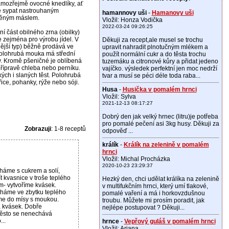
mozřejmě ovocné knedlíky, ať
e sypat nastrouhaným
hamannovy uši
-
Hamanovy uši
těným máslem.
Vložil: Honza Vodička
2022-03-24 09:26:25
í část obilného zrna (obilky)
 zejména pro výrobu jídel. V
Děkuji za recept,ale musel se trochu
ější typ) běžně prodává ve
upravit nahradit plnotučným mlékem a
 Polohrubá mouka má střední
použít normální cukr a do těsta trochu
y. Kromě pšeničné je oblíbená
tuzemáku a citronové kůry a přidat jedeno
přípravě chleba nebo perníku.
vajíčko. výsledek perfektní jen moc nedrží
ch i slaných těst. Polohrubá
tvar a musí se péci déle toda raba...
ice, pohanky, rýže nebo sóji.
Husa
-
Husička v pomalém hrnci
Vložil: Sylva
2021-12-13 08:17:27
Dobrý den jak velký hrnec (litru)je potřeba
pro pomalé pečení asi 3kg husy. Děkuji za
Zobrazuji
: 1-8 receptů
odpověď ...
králík
-
Králík na zelenině v pomalém
hrnci
Vložil: Michal Procházka
2020-10-23 23:29:37
áme s cukrem a solí,
 kvasnice v troše teplého
Hezký den, chci udělat králíka na zelenině
m- vytvoříme kvásek.
v multifukčním hrnci, který umí tlakové,
cháme ve zbytku teplého
pomalé vaření a má i horkovzdušnou
me do mísy s moukou.
troubu. Můžete mi prosím poradit, jak
a kvásek. Dobře
nejlépe postupovat ? Děkuji...
ěsto se nenechává
...
hrnce
-
Vepřový guláš v pomalém hrnci
Vložil: Ariana