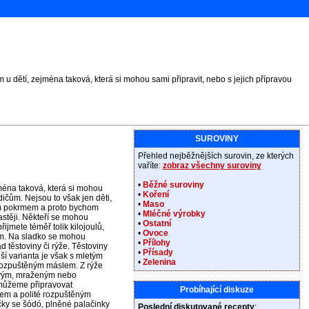
u dětí, zejména taková, která si mohou sami připravit, nebo s jejich přípravou
SUROVINY
Přehled nejběžnějších surovin, ze kterých
vaříte:
zobraz všechny suroviny
•
Běžné suroviny
jména taková, která si mohou
•
Koření
dičům. Nejsou to však jen děti,
•
Maso
ým pokrmem a proto bychom
•
Mléčné výrobky
astěji. Někteří se mohou
•
Ostatní
řijmete téměř tolik kilojoulů,
•
Ovoce
lem. Na sladko se mohou
•
Přílohy
d těstoviny či rýže. Těstoviny
•
Přísady
ší varianta je však s mletým
•
Zelenina
ozpuštěným máslem. Z rýže
stvým, mraženým nebo
můžeme připravovat
Probíhající diskuze
em a polité rozpuštěným
čky se šódó, plněné palačinky
Poslední diskutované recepty
: