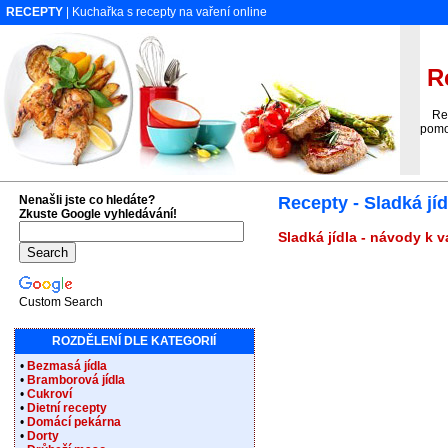
RECEPTY
| Kuchařka s recepty na vaření online
Re
Recep
pomoc
Nenašli jste co hledáte?
Recepty - Sladká jí
Zkuste Google vyhledávání!
Sladká jídla - návody k v
Custom Search
ROZDĚLENÍ DLE KATEGORIÍ
•
Bezmasá jídla
•
Bramborová jídla
•
Cukroví
•
Dietní recepty
•
Domácí pekárna
•
Dorty