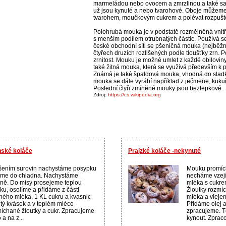
marmeládou nebo ovocem a zmrzlinou a také sa
už jsou kynuté a nebo tvarohové. Oboje můžem
tvarohem, moučkovým cukrem a polévat rozpuš
Polohrubá mouka je v podstatě rozmělněná vnitřn
s menším podílem otrubnatých částic. Používá se
české obchodní síti se pšeničná mouka (nejběžn
čtyřech druzích rozlišených podle tloušťky zrn.
zrnitost. Mouku je možné umlet z každé obilovin
také žitná mouka, která se využívá především k 
Známá je také špaldová mouka, vhodná do sladký
mouka se dále vyrábí například z ječmene, kukuř
Poslední čtyři zmíněné mouky jsou bezlepkové.
Zdroj:
https://cs.wikipedia.org
nské koláče
Prajzké koláče -nekynuté
šením surovin nachystáme posypku
Mouku promích
áme do chladna. Nachystáme
necháme vzejít
ně. Do mísy prosejeme teplou
mléka s cukre
u, osolíme a přidáme z části
Žloutky rozmí
ného mléka, 1 KL cukru a kvasnic
mléka a vleje
itý kvásek a v teplém mléce
Přidáme olej 
íchané žloutky a cukr. Zpracujeme
zpracujeme. T
 a na z...
kynout. Zpraco