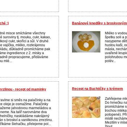
ché :)
Banánové knedlíky s broskvovým
edné misce smícháme všechny
Mléko s vodou
é suroviny tj. mouku, cukr, kakao,
špetku soli a 
lkový cukr, skořici a sůl. V druhé
nasypeme děts
e vajíčka, mléko, rozkrájenou
hustou kaši, 
ládu, důkladně promícháme pak
másla, nechám
áme ingredience z 2. misky a
uvařené krupi
adně propracujeme, přidáváme
polohrubou mo
hu mlé...
polév...
Recept na Buchtičky s krémem
rzlinou - recept od maminky
Zahřejeme mlé
ravíme si směs na palačinky a na
Do hrnečku na
ce oleje je osmažíme. Palačinky
promícháme se 
ažeme jahodovou marmeládou a
trochou mléka 
neme. Na talíř narovnáme dva
potopené). Př
úhelníčky, naskládáme nakrájený
místě necháme
n s broskví a vanilkovou zmrzlinu.
Mezitím v mís
říkáme šlehačku, přelejeme pol...
žlout...