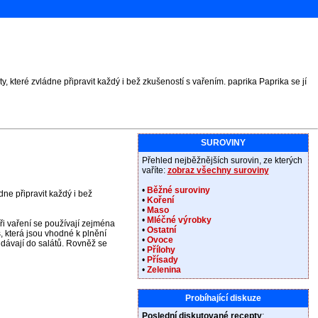
 které zvládne připravit každý i bež zkušeností s vařením. paprika Paprika se jí
SUROVINY
Přehled nejběžnějších surovin, ze kterých
vaříte:
zobraz všechny suroviny
•
Běžné suroviny
dne připravit každý i bež
•
Koření
•
Maso
•
Mléčné výrobky
ři vaření se používají zejména
•
Ostatní
která jsou vhodné k plnění
•
Ovoce
idávají do salátů. Rovněž se
•
Přílohy
•
Přísady
•
Zelenina
Probíhající diskuze
Poslední diskutované recepty
: