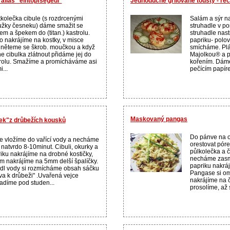
alias "eintopfsegedi"
Jednoduché grilované tousty - r
tkolečka cibule (s rozdrcenými
Salám a sýr 
užky česneku) dáme smažit se
struhadle v p
em a špekem do (titan.) kastrolu.
struhadle nas
 nakrájíme na kostky, v misce
papriku- polo
něteme se škrob. moučkou a když
smícháme. Plá
e cibulka zlátnout přidáme jej do
Majolkou® a 
rolu. Smažíme a promícháváme asi
kořením. Dáme
...
pečícím papíre
Maskovaný pangas
ek"z drůbežích kousků
Do pánve na o
e vložíme do vařící vody a necháme
orestovat póre
t natvrdo 8-10minut. Cibuli, okurky a
půlkolečka a č
iku nakrájíme na drobné kostičky,
necháme zasm
m nakrájíme na 5mm delší špalíčky.
papriku nakrá
dl vody si rozmícháme obsah sáčku
Pangase si o
va k drůbeži" .Uvařená vejce
nakrájíme na č
adíme pod studen...
prosolíme, až s