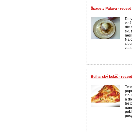
Špagety Pálava - recep
Do v
vlož
dle 
skus
nesl
Na o
cibu
zlato
Bulharský koláč - recep
Tvar
papr
cibu
a do
těst
nam
pokl
posy