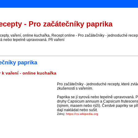
cepty - Pro začátečníky paprika
ty, vaření, online kuchařka, Recept online - Pro začátečníky - jednoduché recepty,
vá nebo tepelně upravovaná. Při vaření
ečníky paprika
 k vaření - online kuchařka
Pro začátečníky - jednoduché recepty, které zvlá
zkušeností s vařením.
Paprika se jí syrová nebo tepelně upravovaná. P
druhy Capsicum annuum a Capsicum frutescens, 
(sýrem, masem nebo rýží). Čerstvé papriky se př
dají nakládat nebo sušit.
Zdroj:
https://cs.wikipedia.org