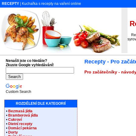
RECEPTY
| Kuchařka s recepty na vaření online
Re
Recep
syro
Nenašli jste co hledáte?
Recepty - Pro začát
Zkuste Google vyhledávání!
Pro začátečníky - návody
Custom Search
ROZDĚLENÍ DLE KATEGORIÍ
•
Bezmasá jídla
•
Bramborová jídla
•
Cukroví
•
Dietní recepty
•
Domácí pekárna
•
Dorty