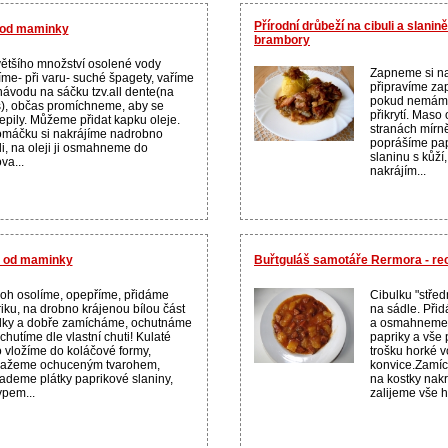
Přírodní drůbeží na cibuli a slani
t od maminky
brambory
ětšího množství osolené vody
Zapneme si na
íme- při varu- suché špagety, vaříme
připravíme za
návodu na sáčku tzv.all dente(na
pokud nemáme
), občas promíchneme, aby se
přikrytí. Mas
epily. Můžeme přidat kapku oleje.
stranách mírn
máčku si nakrájíme nadrobno
poprášíme pa
li, na oleji ji osmahneme do
slaninu s kůží
va...
nakrájím...
t od maminky
Buřtguláš samotáře Rermora - r
oh osolíme, opepříme, přidáme
Cibulku "stře
iku, na drobno krájenou bílou část
na sádle. Při
lky a dobře zamícháme, ochutnáme
a osmahneme j
chutíme dle vlastní chuti! Kulaté
papriky a vše
o vložíme do koláčové formy,
trošku horké v
ažeme ochuceným tvarohem,
konvice.Zamí
ademe plátky paprikové slaniny,
na kostky nak
pem...
zalijeme vše h