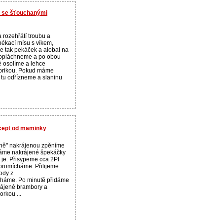
ně se šťouchanými
 rozehřátí troubu a
pékací mísu s víkem,
 tak pekáček a alobal na
o opláchneme a po obou
ě osolíme a lehce
prikou. Pokud máme
, tu odřízneme a slaninu
ecept od maminky
dně" nakrájenou zpěníme
dáme nakrájené špekáčky
e. Přisypeme cca 2Pl
 promícháme. Přilijeme
ody z
cháme. Po minutě přidáme
rájené brambory a
orkou ...