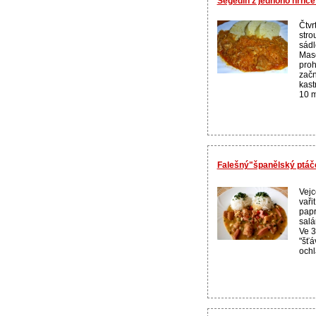
Segedín z jednoho hrnce 
Čtvr
stro
sádl
Maso
proh
začn
kast
10 mi
Falešný"španělský ptáč
Vejc
vaři
papr
salá
Ve 3
"šťá
ochl