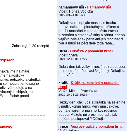
hamannovy uši
-
Hamanovy uši
Vložil: Honza Vodička
2022-03-24 09:26:25
Děkuji za recept,ale musel se trochu
upravit nahradit plnotučným mlékem a
použít normální cukr a do těsta trochu
tuzemáku a citronové kůry a přidat jedeno
vajíčko. výsledek perfektní jen moc nedrží
tvar a musí se péci déle toda raba...
Zobrazuji
: 1-20 receptů
Husa
-
Husička v pomalém hrnci
Vložil: Sylva
2021-12-13 08:17:27
 chipsech
Dobrý den jak velký hrnec (litru)je potřeba
pro pomalé pečení asi 3kg husy. Děkuji za
 nakrájíme na malé
odpověď ...
áme na kostičky
riku, petrželku a cibulku.
králík
-
Králík na zelenině v pomalém
 soli, pepře, grilovacího
hrnci
e olivového oleje a na
Vložil: Michal Procházka
ozdrcených chipsů, na
2020-10-23 23:29:37
Vše pořádně promí...
Hezký den, chci udělat králíka na zelenině
v multifukčním hrnci, který umí tlakové,
pomalé vaření a má i horkovzdušnou
troubu. Můžete mi prosím poradit, jak
nejlépe postupovat ? Děkuji...
hrnce
-
Vepřový guláš v pomalém hrnci
 maminky
Vložil: Ariana