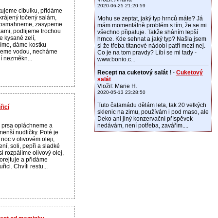
2020-06-25 21:20:59
tujeme cibulku, přidáme
krájený točený salám,
Mohu se zeptat, jaký typ hrnců máte? Já
 osmahneme, zasypeme
mám momentálně problém s tím, že se mi
kami, podlijeme trochou
všechno připaluje. Takže sháním lepší
e kysané zelí,
hrnce. Kde sehnat a jaký typ? Našla jsem
íme, dáme kostku
si že třeba titanové nádobí patří mezi nej.
ijeme vodou, necháme
Co je na tom pravdy? Líbí se mi tady -
lí nezměkn...
www.bonio.c...
Recept na cuketový salát !
-
Cuketový
salát
Vložil: Marie H.
2020-05-13 23:28:50
Tuto čalamádu dělám leta, tak 20 velkých
řicí
sklenic na zimu, používám i pod maso, ale
Deko ani jiný konzervační příspěvek
ř. prsa opláchneme a
nedávám, není potřeba, zavářím....
enší nudličky. Poté je
noc v olivovém oleji,
ní, soli, pepři a sladké
si rozpálíme olivový olej,
orejtuje a přidáme
ci. Chvíli restu...