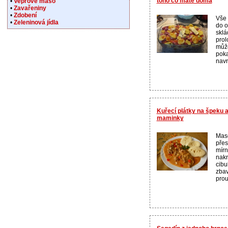
toho co máte doma
•
Vepřové maso
•
Zavařeniny
•
Zdobení
Vše 
•
Zeleninová jídla
do o
sklá
prol
může
poka
navr
Kuřecí plátky na špeku a
maminky
Maso
přes
mírn
nakr
cibu
zbav
prou