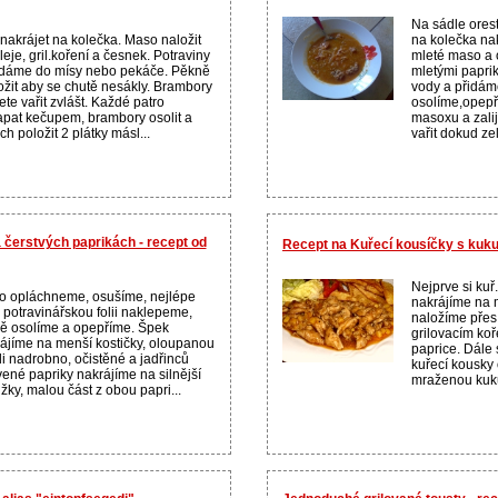
Na sádle ores
nakrájet na kolečka. Maso naložit
na kolečka na
leje, gril.koření a česnek. Potraviny
mleté maso a
dáme do mísy nebo pekáče. Pěkně
mletými papri
ožit aby se chutě nesákly. Brambory
vody a přidám
te vařit zvlášt. Každé patro
osolíme,opepř
pat kečupem, brambory osolit a
masoxu a zal
ch položit 2 plátky másl...
vařit dokud ze
 čerstvých paprikách - recept od
Recept na Kuřecí kousíčky s kuku
Nejprve si ku
 opláchneme, osušíme, nejlépe
nakrájíme na m
 potravinářskou folii naklepeme,
naložíme přes 
ě osolíme a opepříme. Špek
grilovacím koře
ájíme na menší kostičky, oloupanou
paprice. Dále 
li nadrobno, očistěné a jadřinců
kuřecí kousky 
ené papriky nakrájíme na silnější
mraženou kukuři
žky, malou část z obou papri...