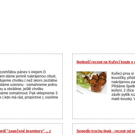
Nejlepší recept na Kuřecí koule v
ozehřátou pánev s olejem či
Kuřecí prsa si
em dáme jemně nakrájenou cibuli,
kousíčky, přid
tujeme chvilku ( než skoro zezlátne
nakrájenou pap
řidáme uzeninu - osmahneme jednu
Přidáme špetku
nu a obrátíme, ještě chvilku
koření, 2 lžíc
háme osmahnout. Pak vklepneme 3
závěr pytlík r
e ( kdo má rád, propíchne ), osolíme
malé kousky. 
ejlí "zapečené brambory" ... z
Segedín trochu jinak - recept od