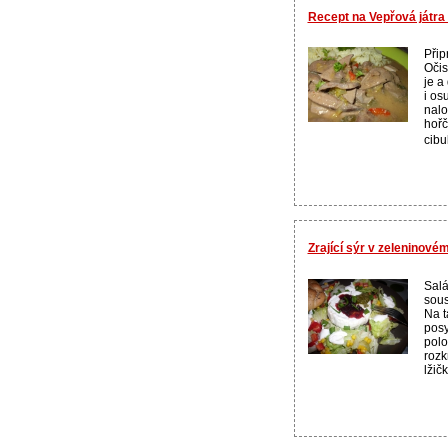
Recept na Vepřová játra
Přip
Očis
je a
i os
nalo
hořč
cibu
Zrající sýr v zeleninové
Salá
sous
Na t
posy
polo
rozk
lžič