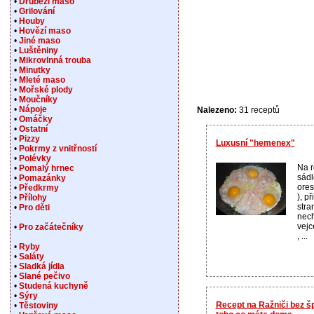
•
Drůbeží maso
•
Grilování
•
Houby
•
Hovězí maso
•
Jiné maso
•
Luštěniny
•
Mikrovlnná trouba
•
Minutky
•
Mleté maso
•
Mořské plody
•
Moučníky
•
Nápoje
Nalezeno:
31 receptů
•
Omáčky
•
Ostatní
•
Pizzy
Luxusní "hemenex"
•
Pokrmy z vnitřností
•
Polévky
Na r
•
Pomalý hrnec
sádl
•
Pomazánky
ores
•
Předkrmy
), p
•
Přílohy
stra
•
Pro děti
nec
vejc
•
Pro začátečníky
, ...
•
Ryby
•
Saláty
•
Sladká jídla
•
Slané pečivo
•
Studená kuchyně
•
Sýry
Recept na Ražniči bez šp
•
Těstoviny