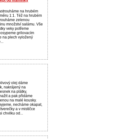
ecept od maminky
nastrouháme na hrubém
oměru 1:1. Též na hrubém
trouháme zelenou
vinu množství salámu. Vše
tky veky potřeme
posypeme grilovacím
 na plech vyložený
...
livový olej dáme
k, nakrájený na
esnek na plátky,
ažit a pak přidáme
jenou na malé kousky.
myjeme, necháme okapat,
tverečky a v mističce
i chvilku od...