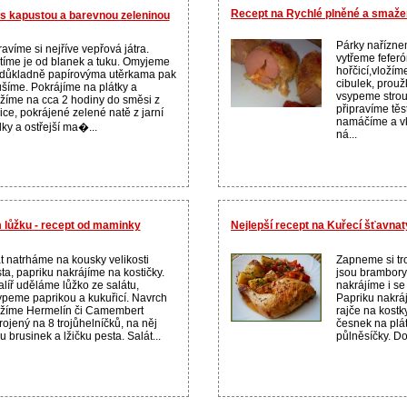
Recept na Rychlé plněné a smažen
 s kapustou a barevnou zeleninou
Párky nařízne
ravíme si nejříve vepřová játra.
vytřeme fefe
tíme je od blanek a tuku. Omyjeme
hořčicí,vložím
 důkladně papírovýma utěrkama pak
cibulek, prouž
ušíme. Pokrájíme na plátky a
vsypeme strouh
žíme na cca 2 hodiny do směsi z
připravíme těs
ice, pokrájené zelené natě z jarní
namáčíme a v
lky a ostřejší ma�...
ná...
m lůžku - recept od maminky
Nejlepší recept na Kuřecí šťavna
t natrháme na kousky velikosti
Zapneme si tr
ta, papriku nakrájíme na kostičky.
jsou brambory
alíř uděláme lůžko ze salátu,
nakrájíme i se
peme paprikou a kukuřicí. Navrch
Papriku nakráj
žíme Hermelín či Camembert
rajče na kostky
rojený na 8 trojůhelníčků, na něj
česnek na plát
ku brusinek a lžičku pesta. Salát...
půlněsíčky. Do