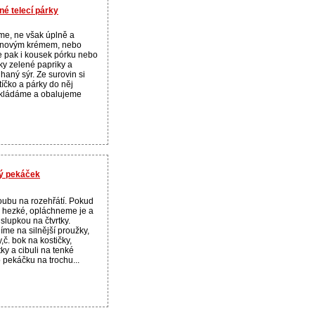
é telecí párky
me, ne však úplně a
rónovým krémem, nebo
e pak i kousek pórku nebo
ky zelené papriky a
aný sýr. Ze surovin si
tíčko a párky do něj
kládáme a obalujeme
tý pekáček
oubu na rozehřátí. Pokud
 hezké, opláchneme je a
 slupkou na čtvrtky.
íme na silnější proužky,
,č. bok na kostičky,
ky a cibuli na tenké
 pekáčku na trochu...