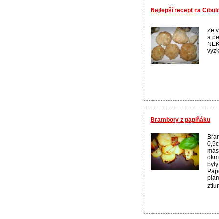
Nejlepší recept na Cibulo
Ze v
a pe
NEKY
vyzk
Brambory z papiňáku
Bram
0,5c
másl
okm
byly
Papi
plam
ztlu