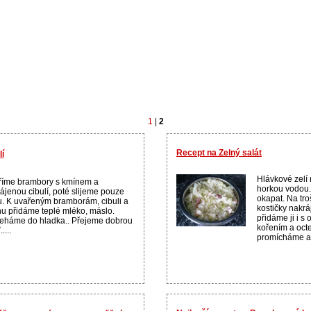
1
|
2
Recept na Zelný salát
í
Hlávkové zelí
říme brambory s kmínem a
horkou vodou
ájenou cibulí, poté slijeme pouze
okapat. Na tr
. K uvařeným bramborám, cibuli a
kostičky nakr
u přidáme teplé mléko, máslo.
přidáme ji i s
eháme do hladka.. Přejeme dobrou
kořením a oct
....
promícháme a 