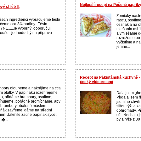
Nejlepší recept na Pečené paprik
vý chléb II.
Zemiaky nast
šech ingrediencí vypracujeme těsto
rascu, osolím
čeme cca 3/4 hodiny...Těsto
cesnak a na o
NE......je výborný, doporučuji
miešania asi 
oušet, jednoduchý na přípravu...
a vmiešame do
rozrežeme po 
vyčistíme a n
jemne...
Recept na Pákistánská kuchyně - 
český videorecept
bory oloupeme a nakrájíme na cca
m plátky. V papiňáku rozehřejeme
Dala jsem ghe
o, přidáme brambory, osolíme,
Přidala jsem 
ínujeme, pořádně promícháme, aby
jsem ho chvíli
 brambory obalené máslem.
slitou rýži a 
ňák zavřeme, dáme na střední
dohromady. Př
en. Jakmile začne papiňák syčet,
sůl. Nechala j
byla rýže z 80 
m�...