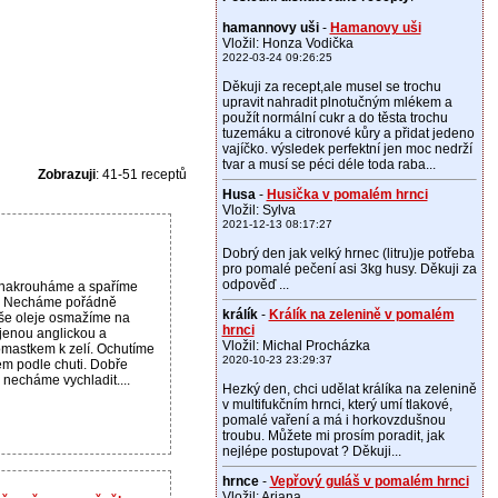
hamannovy uši
-
Hamanovy uši
Vložil: Honza Vodička
2022-03-24 09:26:25
Děkuji za recept,ale musel se trochu
upravit nahradit plnotučným mlékem a
použít normální cukr a do těsta trochu
tuzemáku a citronové kůry a přidat jedeno
vajíčko. výsledek perfektní jen moc nedrží
tvar a musí se péci déle toda raba...
Zobrazuji
: 41-51 receptů
Husa
-
Husička v pomalém hrnci
Vložil: Sylva
2021-12-13 08:17:27
Dobrý den jak velký hrnec (litru)je potřeba
pro pomalé pečení asi 3kg husy. Děkuji za
odpověď ...
 nakrouháme a spaříme
. Necháme pořádně
králík
-
Králík na zelenině v pomalém
oše oleje osmažíme na
hrnci
ájenou anglickou a
Vložil: Michal Procházka
 omastkem k zelí. Ochutíme
2020-10-23 23:29:37
em podle chuti. Dobře
necháme vychladit....
Hezký den, chci udělat králíka na zelenině
v multifukčním hrnci, který umí tlakové,
pomalé vaření a má i horkovzdušnou
troubu. Můžete mi prosím poradit, jak
nejlépe postupovat ? Děkuji...
hrnce
-
Vepřový guláš v pomalém hrnci
Vložil: Ariana