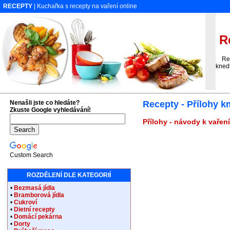
RECEPTY
| Kuchařka s recepty na vaření online
Re
Recep
knedl
Nenašli jste co hledáte?
Recepty - Přílohy k
Zkuste Google vyhledávání!
Přílohy - návody k vaření
Custom Search
ROZDĚLENÍ DLE KATEGORIÍ
•
Bezmasá jídla
•
Bramborová jídla
•
Cukroví
•
Dietní recepty
•
Domácí pekárna
•
Dorty