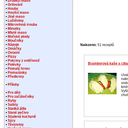
•
Drůbeží maso
•
Grilování
•
Houby
•
Hovězí maso
•
Jiné maso
•
Luštěniny
•
Mikrovlnná trouba
•
Minutky
•
Mleté maso
•
Mořské plody
•
Moučníky
•
Nápoje
Nalezeno:
51 receptů
•
Omáčky
•
Ostatní
•
Pizzy
•
Pokrmy z vnitřností
Bramborová kaše s cibul
•
Polévky
•
Pomalý hrnec
•
Pomazánky
Uva
•
Předkrmy
nakr
vodu
•
Přílohy
kmín
Vyšl
•
Pro děti
chuť.
•
Pro začátečníky
•
Ryby
•
Saláty
•
Sladká jídla
•
Slané pečivo
•
Studená kuchyně
•
Sýry
•
Těstoviny