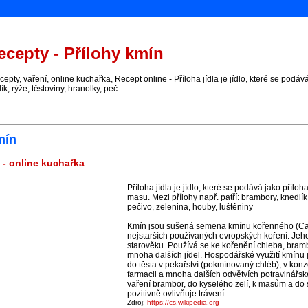
cepty - Přílohy kmín
ty, vaření, online kuchařka, Recept online - Příloha jídla je jídlo, které se podává 
ík, rýže, těstoviny, hranolky, peč
mín
 - online kuchařka
Příloha jídla je jídlo, které se podává jako příloha
masu. Mezi přílohy např. patří: brambory, knedlík,
pečivo, zelenina, houby, luštěniny
Kmín jsou sušená semena kmínu kořenného (Caru
nejstarších používaných evropských koření. Jeh
starověku. Používá se ke kořenění chleba, bramb
mnoha dalších jídel. Hospodářské využití kmínu 
do těsta v pekařství (pokmínovaný chléb), v konzer
farmacii a mnoha dalších odvětvích potravinářsk
vaření brambor, do kyselého zelí, k masům a do
pozitivně ovlivňuje trávení.
Zdroj:
https://cs.wikipedia.org