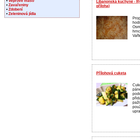
•
Vepřové maso
Libanonská kuchyně - R
•
Zavařeniny
příloha)
•
Zdobení
•
Zeleninová jídla
Prop
hodi
Osma
hrnc
Vařt
Přílohová cuketa
Cuke
páne
podu
při
paži
použ
upra