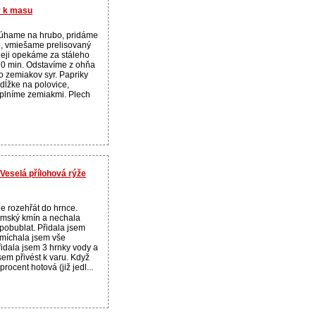
y k masu
rúhame na hrubo, pridáme
e, vmiešame prelisovaný
leji opekáme za stáleho
10 min. Odstavíme z ohňa
 zemiakov syr. Papriky
dĺžke na polovice,
aplníme zemiakmi. Plech
Veselá přílohová rýže
e rozehřát do hrnce.
římský kmín a nechala
 pobublat. Přidala jsem
zamíchala jsem vše
idala jsem 3 hrnky vody a
sem přivést k varu. Když
procent hotová (již jedl...