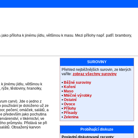
jako příloha k jinému jídlu, většinou k masu. Mezi přílohy např. patří: brambory,
SUROVINY
Přehled nejběžnějších surovin, ze kterých
vaříte:
zobraz všechny suroviny
•
Běžné suroviny
 k jinému jídlu, většinou k
•
Koření
 rýže, těstoviny, hranolky,
•
Maso
•
Mléčné výrobky
•
Ostatní
m carvi). Jde o jedno z
•
Ovoce
o používání je doloženo už ze
•
Přílohy
or, pečení, omáček, salátů, a
•
Přísady
je především jako pochutina
•
Zelenina
várenství, v likérnictví, ve
ého průmyslu. Přidává se při
 salátů. Obsažený karvon
Probíhající diskuze
Poslední diskutované recepty
: