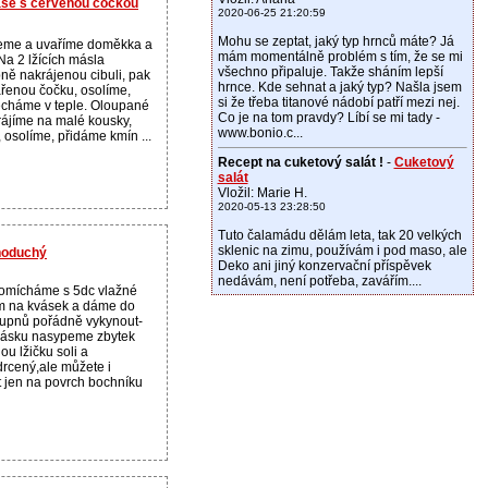
aše s červenou čočkou
2020-06-25 21:20:59
Mohu se zeptat, jaký typ hrnců máte? Já
eme a uvaříme doměkka a
mám momentálně problém s tím, že se mi
Na 2 lžících másla
všechno připaluje. Takže sháním lepší
ě nakrájenou cibuli, pak
hrnce. Kde sehnat a jaký typ? Našla jsem
enou čočku, osolíme,
si že třeba titanové nádobí patří mezi nej.
cháme v teple. Oloupané
Co je na tom pravdy? Líbí se mi tady -
ájíme na malé kousky,
www.bonio.c...
osolíme, přidáme kmín ...
Recept na cuketový salát !
-
Cuketový
salát
Vložil: Marie H.
2020-05-13 23:28:50
Tuto čalamádu dělám leta, tak 20 velkých
sklenic na zimu, používám i pod maso, ale
dnoduchý
Deko ani jiný konzervační příspěvek
nedávám, není potřeba, zavářím....
promícháme s 5dc vlažné
m na kvásek a dáme do
tupnů pořádně vykynout-
vásku nasypeme zbytek
ou lžičku soli a
drcený,ale můžete i
t jen na povrch bochníku