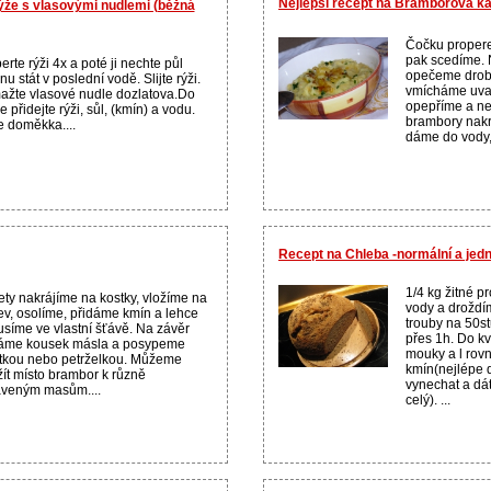
Nejlepší recept na Bramborová k
ýže s vlasovými nudlemi (běžná
Čočku proper
pak scedíme. 
erte rýži 4x a poté ji nechte půl
opečeme drobn
nu stát v poslední vodě. Slijte rýži.
vmícháme uvař
žte vlasové nudle dozlatova.Do
opepříme a ne
e přidejte rýži, sůl, (kmín) a vodu.
brambory nakr
e doměkka....
dáme do vody, 
Recept na Chleba -normální a je
1/4 kg žitné 
ty nakrájíme na kostky, vložíme na
vody a droždí
v, osolíme, přidáme kmín a lehce
trouby na 50s
síme ve vlastní šťávě. Na závěr
přes 1h. Do k
dáme kousek másla a posypeme
mouky a l rovn
tkou nebo petrželkou. Můžeme
kmín(nejlépe 
ít místo brambor k různě
vynechat a dá
veným masům....
celý). ...