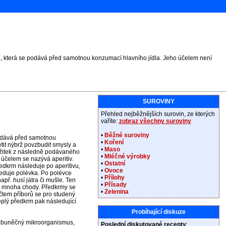
a, která se podává před samotnou konzumací hlavního jídla. Jeho účelem není
SUROVINY
Přehled nejběžnějších surovin, ze kterých
vaříte:
zobraz všechny suroviny
•
Běžné suroviny
podává před samotnou
•
Koření
tit nýbrž povzbudit smysly a
•
Maso
zážitek z následně podávaného
•
Mléčné výrobky
účelem se nazývá aperitiv.
•
Ostatní
edkrm následuje po aperitivu,
•
Ovoce
sleduje polévka. Po polévce
•
Přílohy
př. husí játra či mušle. Ten
•
Přísady
 s mnoha chody. Předkrmy se
•
Zelenina
očtem příborů se pro studený
eplý předkrm pak následující
Probíhající diskuze
nobuněčný mikroorganismus,
Poslední diskutované recepty
: