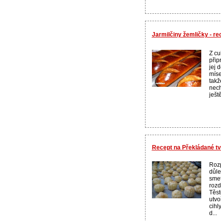
Jarmilčiny žemličky - r
Z cu
přip
jej 
míse
takž
nech
ješt
Recept na Překládané t
Roz
důle
smet
rozd
Těst
utvo
cihl
d...