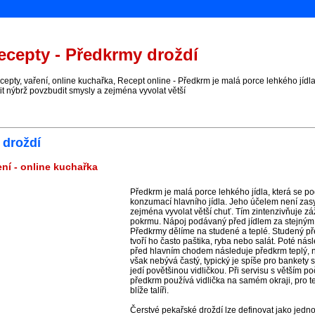
cepty - Předkrmy droždí
pty, vaření, online kuchařka, Recept online - Předkrm je malá porce lehkého jídl
it nýbrž povzbudit smysly a zejména vyvolat větší
 droždí
ní - online kuchařka
Předkrm je malá porce lehkého jídla, která se 
konzumací hlavního jídla. Jeho účelem není zasy
zejména vyvolat větší chuť. Tím zintenzivňuje 
pokrmu. Nápoj podávaný před jídlem za stejným 
Předkrmy dělíme na studené a teplé. Studený př
tvoří ho často paštika, ryba nebo salát. Poté ná
před hlavním chodem následuje předkrm teplý, na
však nebývá častý, typický je spíše pro bankety
jedí povětšinou vidličkou. Při servisu s větším p
předkrm používá vidlička na samém okraji, pro t
blíže talíři.
Čerstvé pekařské droždí lze definovat jako jed