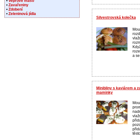
•
Vepřové maso
•
Zavařeniny
•
Zdobení
•
Zeleninová jídla
Silvestrovská kolečka
Mouk
rozd
vlaž
rozm
Když
roze
a se
Minibliny s kaviárem a 
maminky
Mouk
prom
nadr
vlaž
přid
pozd
při
těst