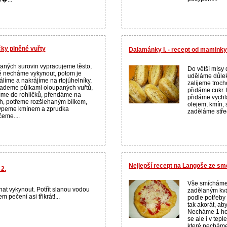
čky plněné vuřty
Dalamánky I. - recept od maminky
aných surovin vypracujeme těsto,
Do větší mísy
é necháme vykynout, potom je
uděláme důlek
álíme a nakrájíme na rtojúhelníky,
zalijeme troc
ademe půlkami oloupaných vuřtů,
přidáme cukr.
íme do rohlíčků, přendáme na
přidáme vychl
h, potřeme rozšlehaným bílkem,
olejem, kmín, 
ypeme kmínem a zprudka
zaděláme střed
eme....
Nejlepší recept na Langoše ze sm
 2.
Vše smícháme
at vykynout. Potřít slanou vodou
zadělaným kvá
m pečení asi třikrát!...
podle potřeby
tak akorát, aby
Necháme 1 hod
se ale i v tep
které necháme