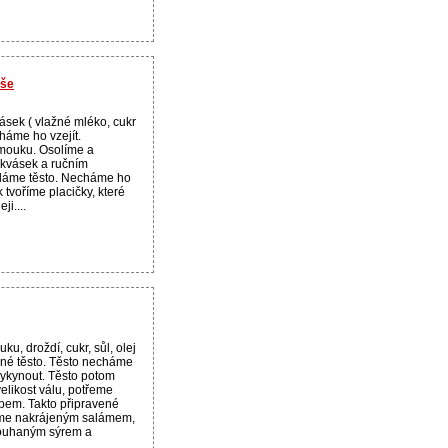
oše
ásek ( vlažné mléko, cukr
cháme ho vzejít.
 mouku. Osolíme a
 kvásek a ručním
láme těsto. Necháme ho
 tvoříme placičky, které
i....
, droždí, cukr, sůl, olej
čné těsto. Těsto necháme
vykynout. Těsto potom
elikost válu, potřeme
pem. Takto připravené
eme nakrájeným salámem,
ouhaným sýrem a