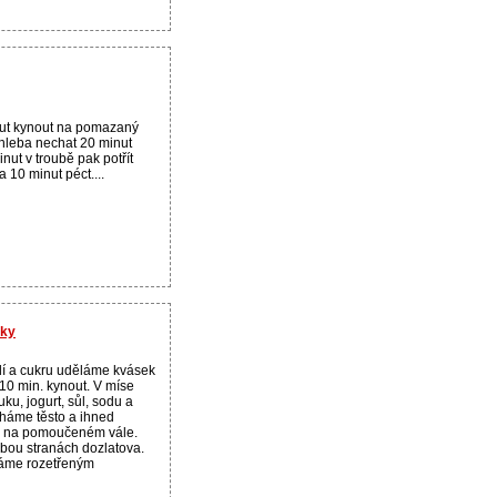
ut kynout na pomazaný
chleba nechat 20 minut
inut v troubě pak potřít
 10 minut péct....
nky
dí a cukru uděláme kvásek
10 min. kynout. V míse
u, jogurt, sůl, sodu a
háme těsto a ihned
y na pomoučeném vále.
ou stranách dozlatova.
ráme rozetřeným