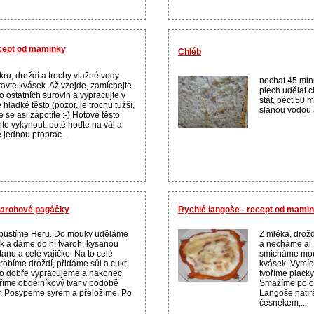
ecept od maminky
Chléb
kru, droždí a trochy vlažné vody
nechat 45 min
ravte kvásek. Až vzejde, zamíchejte
plech udělat 
do ostatních surovin a vypracujte v
stát, péct 50 m
 hladké těsto (pozor, je trochu tužší,
slanou vodou a
e se asi zapotíte :-) Hotové těsto
te vykynout, poté hoďte na vál a
ě jednou proprac...
varohové pagáčky
Rychlé langoše - recept od mami
pustíme Heru. Do mouky uděláme
Z mléka, drož
k a dáme do ní tvaroh, kysanou
a necháme ai 
anu a celé vajíčko. Na to celé
smícháme mouk
robíme droždí, přidáme sůl a cukr.
kvásek. Vymíc
o dobře vypracujeme a nakonec
tvoříme plack
říme obdélníkový tvar v podobě
Smažíme po ob
y. Posypeme sýrem a přeložíme. Po
Langoše natí
česnekem,...