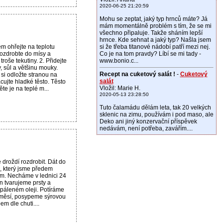
2020-06-25 21:20:59
Mohu se zeptat, jaký typ hrnců máte? Já
mám momentálně problém s tím, že se mi
všechno připaluje. Takže sháním lepší
hrnce. Kde sehnat a jaký typ? Našla jsem
em ohřejte na teplotu
si že třeba titanové nádobí patří mezi nej.
rozdrobte do mísy a
Co je na tom pravdy? Líbí se mi tady -
 troše tekutiny. 2. Přidejte
www.bonio.c...
y, sůl a většinu mouky.
Recept na cuketový salát !
-
Cuketový
si odložte stranou na
salát
cujte hladké těsto. Těsto
Vložil: Marie H.
ěte je na teplé m...
2020-05-13 23:28:50
Tuto čalamádu dělám leta, tak 20 velkých
sklenic na zimu, používám i pod maso, ale
Deko ani jiný konzervační příspěvek
nedávám, není potřeba, zavářím....
droždí rozdrobit. Dát do
, který jsme předem
em. Necháme v lednici 24
n tvarujeme prsty a
páleném oleji. Potíráme
měsí, posypeme sýrovou
em dle chuti....