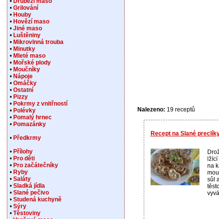
•
Drůbeží maso
•
Grilování
•
Houby
•
Hovězí maso
•
Jiné maso
•
Luštěniny
•
Mikrovlnná trouba
•
Minutky
•
Mleté maso
•
Mořské plody
•
Moučníky
•
Nápoje
•
Omáčky
•
Ostatní
•
Pizzy
•
Pokrmy z vnitřností
Nalezeno:
19 receptů
•
Polévky
•
Pomalý hrnec
•
Pomazánky
Recept na Slané preclík
•
Předkrmy
•
Přílohy
Drož
•
Pro děti
lžíc
•
Pro začátečníky
na k
•
Ryby
mouk
•
Saláty
sůl 
•
Sladká jídla
těst
•
Slané pečivo
vyvá
•
Studená kuchyně
•
Sýry
•
Těstoviny