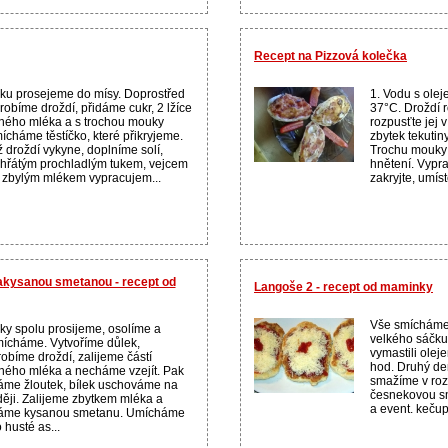
Recept na Pizzová kolečka
u prosejeme do mísy. Doprostřed
1. Vodu s olej
robíme droždí, přidáme cukr, 2 lžíce
37°C. Droždí 
ného mléka a s trochou mouky
rozpusťte jej v
ícháme těstíčko, které přikryjeme.
zbytek tekutin
 droždí vykyne, doplníme solí,
Trochu mouky 
hřátým prochladlým tukem, vejcem
hnětení. Vypra
 zbylým mlékem vypracujem...
zakryjte, umíst
zakysanou smetanou - recept od
Langoše 2 - recept od maminky
Vše smícháme 
y spolu prosijeme, osolíme a
velkého sáčku
ícháme. Vytvoříme důlek,
vymastili olej
obíme droždí, zalijeme částí
hod. Druhý de
ného mléka a necháme vzejít. Pak
smažíme v roz
áme žloutek, bílek uschováme na
česnekovou s
ěji. Zalijeme zbytkem mléka a
a event. kečup
dáme kysanou smetanu. Umícháme
o husté as...