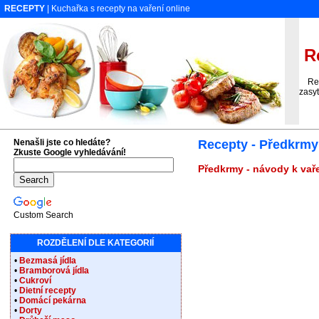
RECEPTY
| Kuchařka s recepty na vaření online
Re
Rece
zasyt
Nenašli jste co hledáte?
Recepty - Předkrmy
Zkuste Google vyhledávání!
Předkrmy - návody k vaře
Custom Search
ROZDĚLENÍ DLE KATEGORIÍ
•
Bezmasá jídla
•
Bramborová jídla
•
Cukroví
•
Dietní recepty
•
Domácí pekárna
•
Dorty