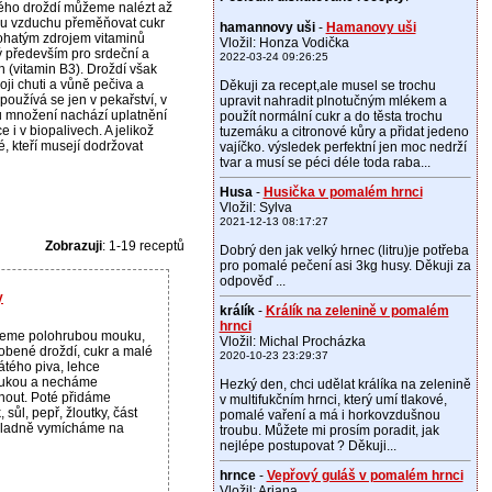
vého droždí můžeme nalézt až
upu vzduchu přeměňovat cukr
hamannovy uši
-
Hamanovy uši
bohatým zdrojem vitaminů
Vložil: Honza Vodička
ý především pro srdeční a
2022-03-24 09:26:25
n (vitamin B3). Droždí však
ji chuti a vůně pečiva a
Děkuji za recept,ale musel se trochu
používá se jen v pekařství, v
upravit nahradit plnotučným mlékem a
u množení nachází uplatnění
použít normální cukr a do těsta trochu
 i v biopalivech. A jelikož
tuzemáku a citronové kůry a přidat jedeno
, kteří musejí dodržovat
vajíčko. výsledek perfektní jen moc nedrží
tvar a musí se péci déle toda raba...
Husa
-
Husička v pomalém hrnci
Vložil: Sylva
2021-12-13 08:17:27
Zobrazuji
: 1-19 receptů
Dobrý den jak velký hrnec (litru)je potřeba
pro pomalé pečení asi 3kg husy. Děkuji za
odpověď ...
y
králík
-
Králík na zelenině v pomalém
hrnci
jeme polohrubou mouku,
Vložil: Michal Procházka
obené droždí, cukr a malé
2020-10-23 23:29:37
átého piva, lehce
ukou a necháme
Hezký den, chci udělat králíka na zelenině
nout. Poté přidáme
v multifukčním hrnci, který umí tlakové,
 sůl, pepř, žloutky, část
pomalé vaření a má i horkovzdušnou
kladně vymícháme na
troubu. Můžete mi prosím poradit, jak
nejlépe postupovat ? Děkuji...
hrnce
-
Vepřový guláš v pomalém hrnci
Vložil: Ariana