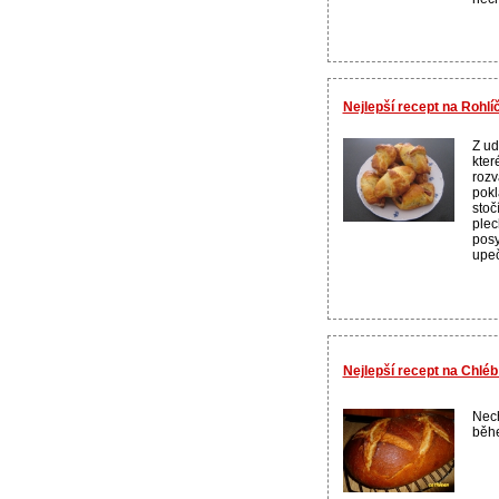
Nejlepší recept na Rohlí
Z ud
kter
rozv
pokl
stoč
plec
pos
upeč
Nejlepší recept na Chléb
Nech
běhe