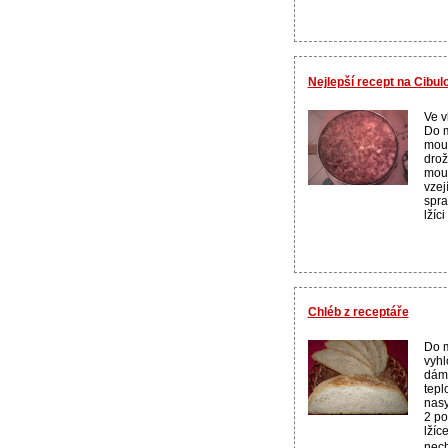
Nejlepší recept na Cibulo
Ve v
Do m
mouk
drož
mouk
vzej
spra
lžíci
Chléb z receptáře
Do 
vyhl
dáme
tepl
nasy
2 po
lžíc
nech