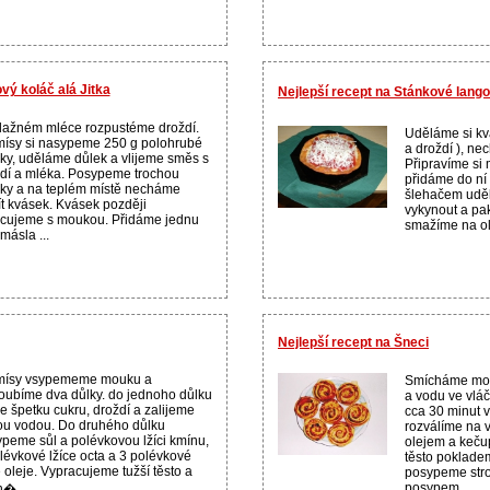
vý koláč alá Jitka
Nejlepší recept na Stánkové lang
lažném mléce rozpustéme droždí.
Uděláme si kv
ísy si nasypeme 250 g polohrubé
a droždí ), ne
y, uděláme důlek a vlijeme směs s
Připravíme si
dí a mléka. Posypeme trochou
přidáme do ní
y a na teplém místě necháme
šlehačem udě
ít kvásek. Kvásek později
vykynout a pak
cujeme s moukou. Přidáme jednu
smažíme na olej
 másla ...
Nejlepší recept na Šneci
mísy vsypememe mouku a
Smícháme mouku
oubíme dva důlky. do jednoho důlku
a vodu ve vlá
 špetku cukru, droždí a zalijeme
cca 30 minut 
ou vodou. Do druhého důlku
rozválíme na v
peme sůl a polévkovou lžíci kmínu,
olejem a keču
lévkové lžíce octa a 3 polévkové
těsto poklad
e oleje. Vypracujeme tužší těsto a
posypeme str
posypem...
�...