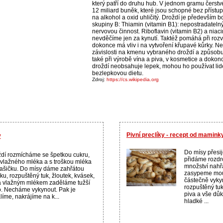
který patří do druhu hub. V jednom gramu čerst
12 miliard buněk, které jsou schopné bez příst
na alkohol a oxid uhličitý. Droždí je především 
skupiny B: Thiamin (vitamin B1): nepostradateln
nervovou činnost. Riboflavin (vitamin B2) a niaci
nevděčíme jen za kynutí. Taktéž pomáhá při rozvo
dokonce má vliv i na vytvoření křupavé kůrky. Ne
závislosti na kmenu vybraného droždí a způsob
také při výrobě vína a piva, v kosmetice a dokonce
droždí neobsahuje lepek, mohou ho používat lidé
bezlepkovou dietu.
Zdroj:
https://cs.wikipedia.org
Pivní preclíky - recept od mamink
y
Do mísy přesi
dí rozmícháme se špetkou cukru,
přidáme rozdr
í vlažného mléka a s troškou mléka
množství nahř
ašičku. Do mísy dáme zahřátou
zasypeme mo
u, rozpuštěný tuk, žloutek, kvásek,
částečně vyky
a vlažným mlékem zaděláme tužší
rozpuštěný tuk,
o. Necháme vykynout. Pak je
piva a vše dů
líme, nakrájíme na k...
hladké ...