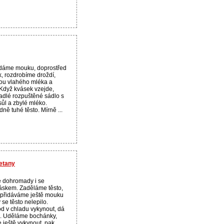
 dáme mouku, doprostřed
, rozdrobíme droždí,
hou vlahého mléka a
 Když kvásek vzejde,
adlé rozpuštěné sádlo s
sůl a zbylé mléko.
ně tuhé těsto. Mírně ...
etany
 dohromady i se
skem. Zaděláme těsto,
 přidáváme ještě mouku
 se těsto nelepilo.
 v chladu vykynout, dá
le. Uděláme bochánky,
 ještě vykynout, pak