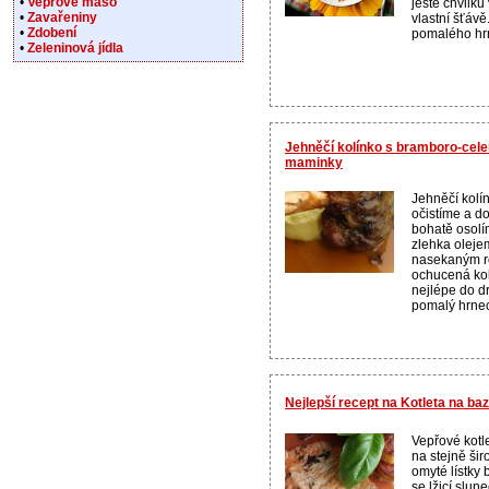
•
Vepřové maso
ještě chvilk
•
Zavařeniny
vlastní šťáv
•
Zdobení
pomalého hrn
•
Zeleninová jídla
Jehněčí kolínko s bramboro-cele
maminky
Jehněčí kolí
očistíme a d
bohatě osolí
zlehka olej
nasekaným r
ochucená kol
nejlépe do d
pomalý hrnec 
Nejlepší recept na Kotleta na ba
Vepřové kotl
na stejně ši
omyté lístky
se lžicí slun