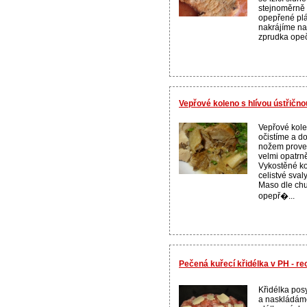
stejnoměrně
opepřené plá
nakrájíme na
zprudka opeč
Vepřové koleno s hlívou ústřično
Vepřové kole
očistíme a d
nožem proved
velmi opatrn
Vykostěné ko
celistvé sval
Maso dle chu
opepř�...
Pečená kuřecí křidélka v PH - r
Křidélka pos
a naskládám