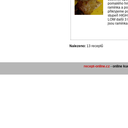
pomalého hr
ramínka a po
přikryjeme p
stupeň HIGH 
LOW další 3
jsou ramínka 
Nalezeno:
13 receptů
recept-online.cz
- online k