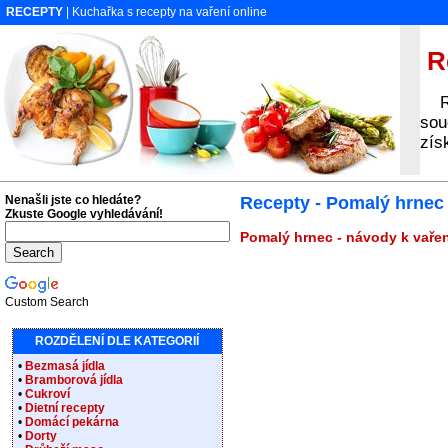
RECEPTY
| Kuchařka s recepty na vaření online
Re
Rec
sou
zís
Nenašli jste co hledáte?
Recepty - Pomalý hrnec
Zkuste Google vyhledávání!
Pomalý hrnec - návody k vařen
Custom Search
ROZDĚLENÍ DLE KATEGORIÍ
•
Bezmasá jídla
•
Bramborová jídla
•
Cukroví
•
Dietní recepty
•
Domácí pekárna
•
Dorty