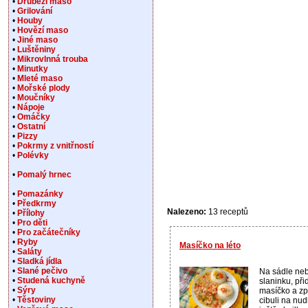
•
Drůbeží maso
•
Grilování
•
Houby
•
Hovězí maso
•
Jiné maso
•
Luštěniny
•
Mikrovlnná trouba
•
Minutky
•
Mleté maso
•
Mořské plody
•
Moučníky
•
Nápoje
•
Omáčky
•
Ostatní
•
Pizzy
•
Pokrmy z vnitřností
•
Polévky
•
Pomalý hrnec
•
Pomazánky
•
Předkrmy
Nalezeno:
13 receptů
•
Přílohy
•
Pro děti
•
Pro začátečníky
•
Ryby
Masíčko na léto
•
Saláty
•
Sladká jídla
•
Slané pečivo
Na sádle neb
•
Studená kuchyně
slaninku, př
•
Sýry
masíčko a zp
•
Těstoviny
cibuli na nud