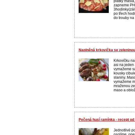
plátky másla,
zapneme PH 
3hodinky(zál
po třech hod
do trouby na g
Naplněná krkovička se zelenino
Krkovičku na
asi na jeden
vymažeme sa
kousky cibule
slaniny. Mas
vymažeme m
mraženou zel
maso a oblož
Pečená husí ramínka - recept o
Jednotlivé p
osolíme, op