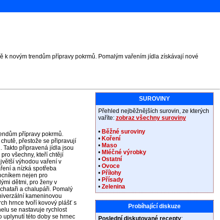
bě k novým trendům přípravy pokrmů. Pomalým vařením jídla získávají nové
SUROVINY
Přehled nejběžnějších surovin, ze kterých
vaříte:
zobraz všechny suroviny
•
Běžné suroviny
rendům přípravy pokrmů.
•
Koření
chutě, přestože se připravují
•
Maso
 Takto připravená jídla jsou
•
Mléčné výrobky
pro všechny, kteří chtějí
•
Ostatní
ejvětší výhodou vaření v
•
Ovoce
ření a nízká spotřeba
•
Přílohy
ocníkem nejen pro
•
Přísady
ými dětmi, pro ženy v
•
Zelenina
chataři a chalupáři. Pomalý
 univerzální kameninovou
rch hrnce tvoří kovový plášť s
Probíhající diskuze
lu se nastavuje rychlost
 uplynutí této doby se hrnec
Poslední diskutované recepty
: