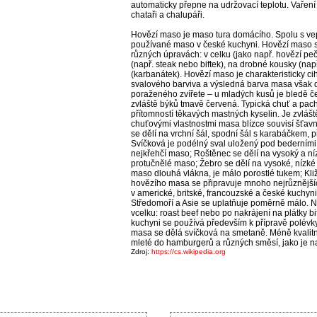
automaticky přepne na udržovací teplotu. Vaření
chataři a chalupáři.
Hovězí maso je maso tura domácího. Spolu s ve
používané maso v české kuchyni. Hovězí maso s
různých úpravách: v celku (jako např. hovězí pe
(např. steak nebo biftek), na drobné kousky (nap
(karbanátek). Hovězí maso je charakteristicky c
svalového barviva a výsledná barva masa však d
poraženého zvířete – u mladých kusů je bledě če
zvláště býků tmavě červená. Typická chuť a pac
přítomností těkavých mastných kyselin. Je zvláště
chuťovými vlastnostmi masa blízce souvisí šťavn
se dělí na vrchní šál, spodní šál s karabáčkem, p
Svíčková je podélný sval uložený pod bederními 
nejkřehčí maso; Roštěnec se dělí na vysoký a ní
protučnělé maso; Žebro se dělí na vysoké, nízké
maso dlouhá vlákna, je málo porostlé tukem; Kližk
hovězího masa se připravuje mnoho nejrůznějšíc
v americké, britské, francouzské a české kuchyni
Středomoří a Asie se uplatňuje poměrně málo. N
vcelku: roast beef nebo po nakrájení na plátky bi
kuchyni se používá především k přípravě polévky 
masa se dělá svíčková na smetaně. Méně kvalitn
mleté do hamburgerů a různých směsí, jako je nap
Zdroj:
https://cs.wikipedia.org