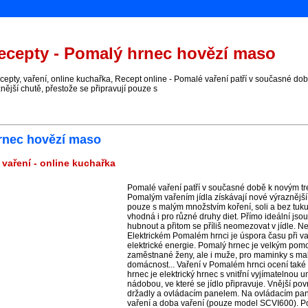
cepty - Pomalý hrnec hovězí maso
pty, vaření, online kuchařka, Recept online - Pomalé vaření patří v současné do
nější chutě, přestože se připravují pouze s
rnec hovězí maso
vaření - online kuchařka
Pomalé vaření patří v současné době k novým t
Pomalým vařením jídla získávají nové výraznější 
pouze s malým množstvím koření, soli a bez tuku.
vhodná i pro různé druhy diet. Přímo ideální jsou 
hubnout a přitom se příliš neomezovat v jídle. N
Elektrickém Pomalém hrnci je úspora času při va
elektrické energie. Pomalý hrnec je velkým pom
zaměstnané ženy, ale i muže, pro maminky s mal
domácnost... Vaření v Pomalém hrnci ocení také 
hrnec je elektrický hrnec s vnitřní vyjímatelnou
nádobou, ve které se jídlo připravuje. Vnější pov
držadly a ovládacím panelem. Na ovládacím pane
vaření a doba vaření (pouze model SCVI600). Po