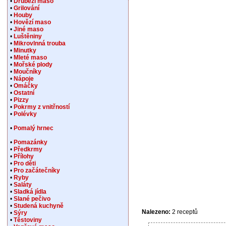
•
Drůbeží maso
•
Grilování
•
Houby
•
Hovězí maso
•
Jiné maso
•
Luštěniny
•
Mikrovlnná trouba
•
Minutky
•
Mleté maso
•
Mořské plody
•
Moučníky
•
Nápoje
•
Omáčky
•
Ostatní
•
Pizzy
•
Pokrmy z vnitřností
•
Polévky
•
Pomalý hrnec
•
Pomazánky
•
Předkrmy
•
Přílohy
•
Pro děti
•
Pro začátečníky
•
Ryby
•
Saláty
•
Sladká jídla
•
Slané pečivo
•
Studená kuchyně
Nalezeno:
2 receptů
•
Sýry
•
Těstoviny