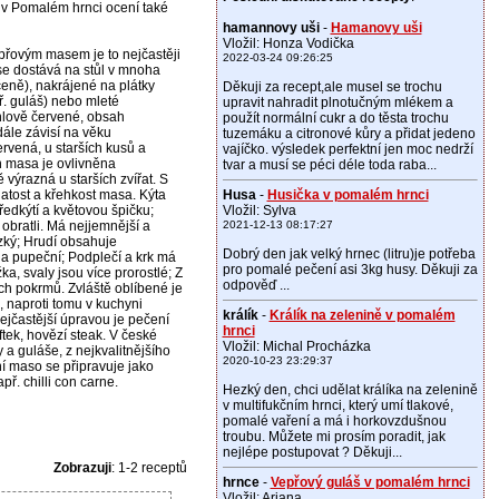
 v Pomalém hrnci ocení také
hamannovy uši
-
Hamanovy uši
Vložil: Honza Vodička
přovým masem je to nejčastěji
2022-03-24 09:26:25
e dostává na stůl v mnoha
čeně), nakrájené na plátky
Děkuji za recept,ale musel se trochu
ř. guláš) nebo mleté
upravit nahradit plnotučným mlékem a
ihlově červené, obsah
použít normální cukr a do těsta trochu
ále závisí na věku
tuzemáku a citronové kůry a přidat jedeno
rvená, u starších kusů a
vajíčko. výsledek perfektní jen moc nedrží
h masa je ovlivněna
tvar a musí se péci déle toda raba...
 výrazná u starších zvířat. S
atost a křehkost masa. Kýta
Husa
-
Husička v pomalém hrnci
ředkýtí a květovou špičku;
Vložil: Sylva
obratli. Má nejjemnější a
2021-12-13 08:17:27
zký; Hrudí obsahuje
Dobrý den jak velký hrnec (litru)je potřeba
 a pupeční; Podplečí a krk má
pro pomalé pečení asi 3kg husy. Děkuji za
a, svaly jsou více prorostlé; Z
odpověď ...
h pokrmů. Zvláště oblíbené je
, naproti tomu v kuchyni
králík
-
Králík na zelenině v pomalém
ejčastější úpravou je pečení
hrnci
ftek, hovězí steak. V české
Vložil: Michal Procházka
a guláše, z nejkvalitnějšího
2020-10-23 23:29:37
í maso se připravuje jako
ř. chilli con carne.
Hezký den, chci udělat králíka na zelenině
v multifukčním hrnci, který umí tlakové,
pomalé vaření a má i horkovzdušnou
troubu. Můžete mi prosím poradit, jak
nejlépe postupovat ? Děkuji...
Zobrazuji
: 1-2 receptů
hrnce
-
Vepřový guláš v pomalém hrnci
Vložil: Ariana