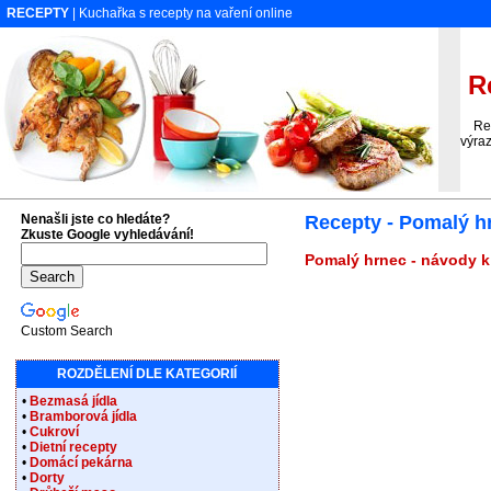
RECEPTY
| Kuchařka s recepty na vaření online
Re
Rece
výraz
Nenašli jste co hledáte?
Recepty - Pomalý h
Zkuste Google vyhledávání!
Pomalý hrnec - návody k 
Custom Search
ROZDĚLENÍ DLE KATEGORIÍ
•
Bezmasá jídla
•
Bramborová jídla
•
Cukroví
•
Dietní recepty
•
Domácí pekárna
•
Dorty