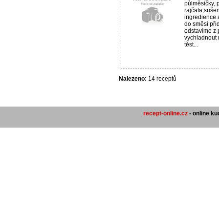
půlměsíčky, 
rajčata,sušen
ingredience 
do směsi při
odstavíme z 
vychladnout 
těst...
Nalezeno:
14 receptů
recept-online.cz
- online k