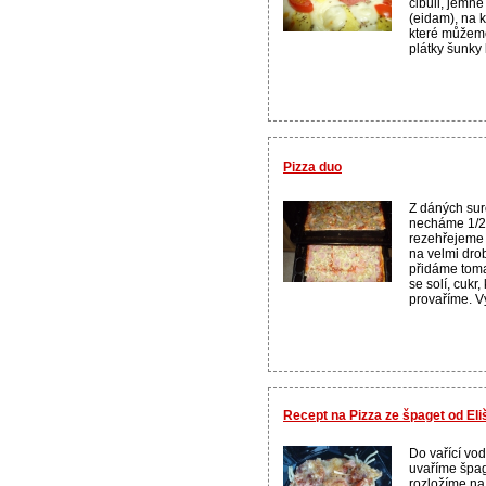
cibuli, jemně
(eidam), na k
které můžem
plátky šunky
Pizza duo
Z dáných sur
necháme 1/2 
rezehřejeme
na velmi drob
přidáme toma
se solí, cukr
provaříme. Vy
Recept na Pizza ze špaget od Eli
Do vařící vod
uvaříme špa
rozložíme na