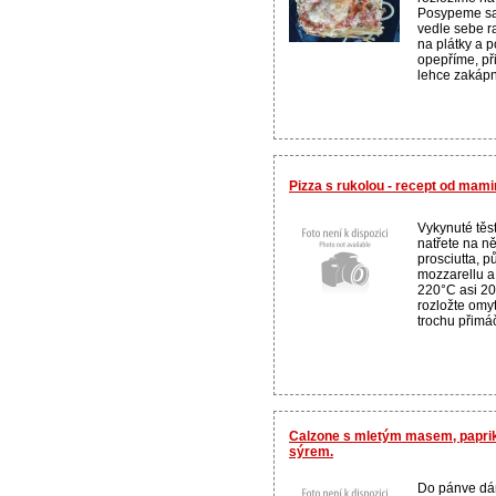
Posypeme sa
vedle sebe r
na plátky a 
opepříme, př
lehce zakápn
Pizza s rukolou - recept od mam
Vykynuté těst
natřete na ně
prosciutta, p
mozzarellu a
220°C asi 20
rozložte omy
trochu přimáč
Calzone s mletým masem, paprik
sýrem.
Do pánve dám