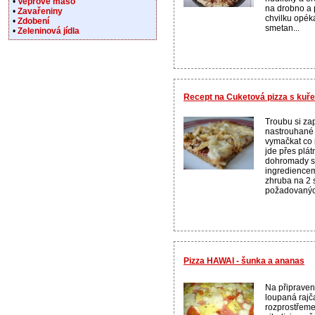
•
Vepřové maso
na drobno a 
•
Zavařeniny
chvilku opé
•
Zdobení
smetan...
•
Zeleninová jídla
Recept na Cuketová pizza s ku
Troubu si z
nastrouhané
vymačkat co 
jde přes plát
dohromady se
ingrediencem
zhruba na 2 
požadovaných 
Pizza HAWAI - šunka a ananas
Na připraven
loupaná rajč
rozprostřeme