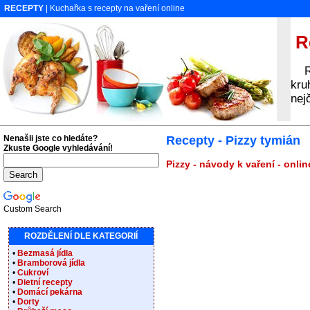
RECEPTY
| Kuchařka s recepty na vaření online
Re
Rec
kru
nej
Nenašli jste co hledáte?
Recepty - Pizzy tymián
Zkuste Google vyhledávání!
Pizzy - návody k vaření - onli
Custom Search
ROZDĚLENÍ DLE KATEGORIÍ
•
Bezmasá jídla
•
Bramborová jídla
•
Cukroví
•
Dietní recepty
•
Domácí pekárna
•
Dorty