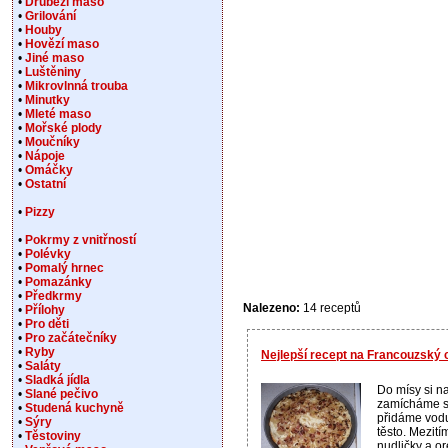
•
Drůbeží maso
•
Grilování
•
Houby
•
Hovězí maso
•
Jiné maso
•
Luštěniny
•
Mikrovlnná trouba
•
Minutky
•
Mleté maso
•
Mořské plody
•
Moučníky
•
Nápoje
•
Omáčky
•
Ostatní
•
Pizzy
•
Pokrmy z vnitřností
•
Polévky
•
Pomalý hrnec
•
Pomazánky
•
Předkrmy
Nalezeno:
14 receptů
•
Přílohy
•
Pro děti
•
Pro začátečníky
•
Ryby
Nejlepší recept na Francouzský 
•
Saláty
•
Sladká jídla
Do mísy si n
•
Slané pečivo
zamícháme sů
•
Studená kuchyně
přidáme vodu
•
Sýry
těsto. Mezití
•
Těstoviny
nudličky a o