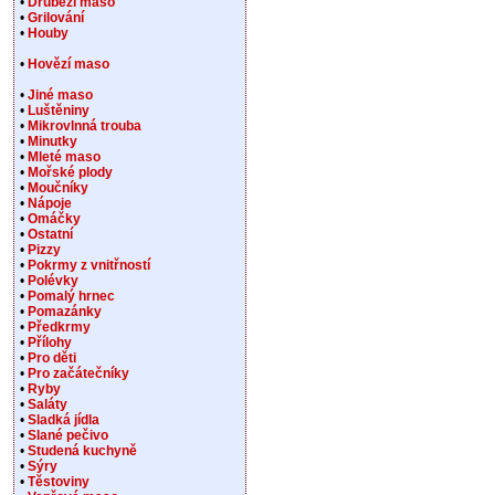
•
Drůbeží maso
•
Grilování
•
Houby
•
Hovězí maso
•
Jiné maso
•
Luštěniny
•
Mikrovlnná trouba
•
Minutky
•
Mleté maso
•
Mořské plody
•
Moučníky
•
Nápoje
•
Omáčky
•
Ostatní
•
Pizzy
•
Pokrmy z vnitřností
•
Polévky
•
Pomalý hrnec
•
Pomazánky
•
Předkrmy
•
Přílohy
•
Pro děti
•
Pro začátečníky
•
Ryby
•
Saláty
•
Sladká jídla
•
Slané pečivo
•
Studená kuchyně
•
Sýry
•
Těstoviny