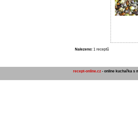
Nalezeno:
1 receptů
recept-online.cz
- online kuchařka s 