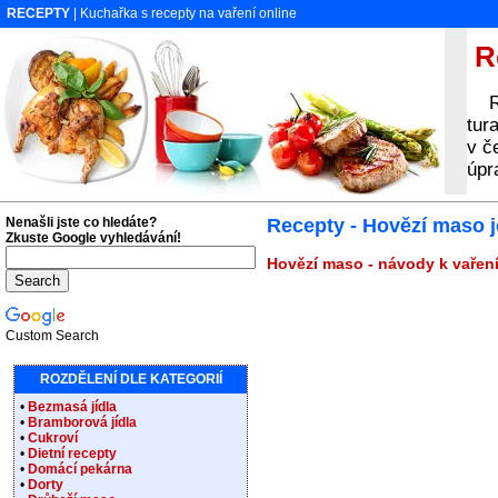
RECEPTY
| Kuchařka s recepty na vaření online
Re
Rec
tur
v č
úpr
Nenašli jste co hledáte?
Recepty - Hovězí maso 
Zkuste Google vyhledávání!
Hovězí maso - návody k vaření
Custom Search
ROZDĚLENÍ DLE KATEGORIÍ
•
Bezmasá jídla
•
Bramborová jídla
•
Cukroví
•
Dietní recepty
•
Domácí pekárna
•
Dorty