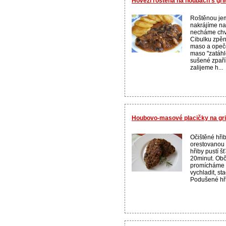
Hovězí roštěná na houbách s gr
Roštěnou je
nakrájíme na
necháme chvíl
Cibulku zpěn
maso a opeče
maso "zatáhl
sušené zpař
zalijeme h...
Houbovo-masové placičky na gril
Očištěné hři
orestovanou 
hřiby pustí š
20minut. Obč
promícháme 
vychladit, st
Podušené hři