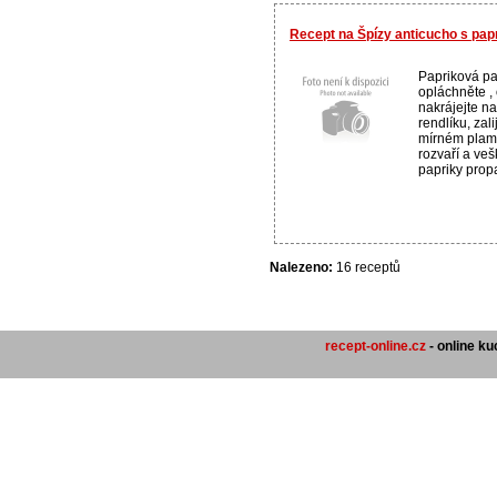
Recept na Špízy anticucho s pap
Papriková pa
opláchněte , 
nakrájejte na
rendlíku, zal
mírném plame
rozvaří a veš
papriky propas
Nalezeno:
16 receptů
recept-online.cz
- online k