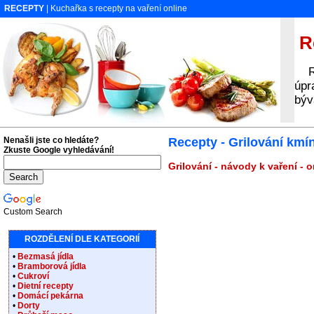
RECEPTY
| Kuchařka s recepty na vaření online
Re
Rec
úpr
býv
Nenašli jste co hledáte?
Recepty - Grilování kmí
Zkuste Google vyhledávání!
Grilování - návody k vaření - 
Custom Search
ROZDĚLENÍ DLE KATEGORIÍ
•
Bezmasá jídla
•
Bramborová jídla
•
Cukroví
•
Dietní recepty
•
Domácí pekárna
•
Dorty