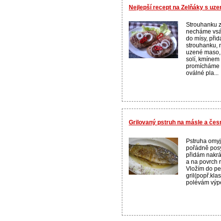
Nejlepší recept na Zelňáky s uz
Strouhanku 
necháme vsá
do mísy, př
strouhanku, 
uzené maso, 
solí, kmínem
promícháme a
oválné pla...
Grilovaný pstruh na másle a če
Pstruha omyje
pořádně pos
přidám nakrá
a na povrch 
Vložím do pe
gril(popř.kla
polévám výpe