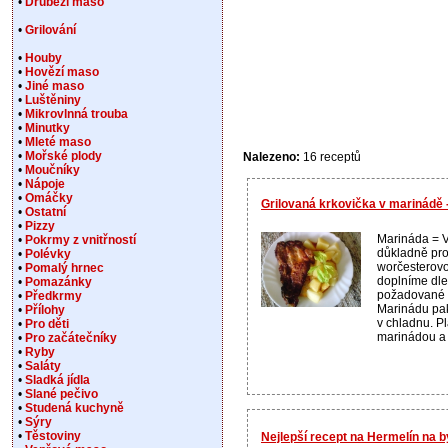
•
Drůbeží maso
•
Grilování
•
Houby
•
Hovězí maso
•
Jiné maso
•
Luštěniny
•
Mikrovlnná trouba
•
Minutky
•
Mleté maso
•
Mořské plody
Nalezeno:
16 receptů
•
Moučníky
•
Nápoje
•
Omáčky
Grilovaná krkovička v marinádě
•
Ostatní
•
Pizzy
Marináda = 
•
Pokrmy z vnitřností
důkladně pr
•
Polévky
worčesterov
•
Pomalý hrnec
doplníme dle 
•
Pomazánky
požadované 
•
Předkrmy
Marinádu pa
•
Přílohy
v chladnu. P
•
Pro děti
marinádou a 
•
Pro začátečníky
•
Ryby
•
Saláty
•
Sladká jídla
•
Slané pečivo
•
Studená kuchyně
•
Sýry
•
Těstoviny
Nejlepší recept na Hermelín na 