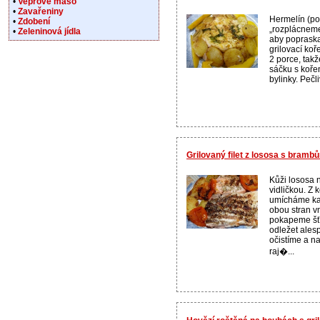
•
Vepřové maso
•
Zavařeniny
Hermelín (poč
•
Zdobení
„rozplácneme“
•
Zeleninová jídla
aby poprask
grilovací koř
2 porce, takž
sáčku s koř
bylinky. Pečl
Grilovaný filet z lososa s bram
Kůži lososa 
vidličkou. Z 
umícháme kaš
obou stran v
pokapeme šť
odležet ales
očistíme a na
raj�...