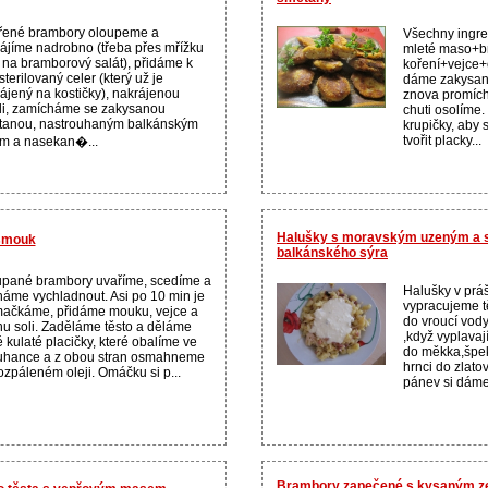
řené brambory oloupeme a
Všechny ingre
ájíme nadrobno (třeba přes mřížku
mleté maso+b
 na bramborový salát), přidáme k
koření+vejce+
sterilovaný celer (který už je
dáme zakysan
ájený na kostičky), nakrájenou
znova promíc
li, zamícháme se zakysanou
chuti osolíme
tanou, nastrouhaným balkánským
krupičky, aby
tvořit placky...
m a nasekan�...
Halušky s moravským uzeným a 
 smouk
balkánského sýra
pané brambory uvaříme, scedíme a
Halušky v prá
áme vychladnout. Asi po 10 min je
vypracujeme tě
ačkáme, přidáme mouku, vejce a
do vroucí vody
hu soli. Zaděláme těsto a děláme
,když vyplavaj
 kulaté placičky, které obalíme ve
do měkka,špek
uhance a z obou stran osmahneme
hrnci do zlato
ozpáleném oleji. Omáčku si p...
pánev si dáme 
Brambory zapečené s kysaným zel