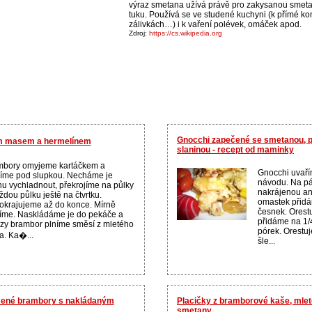
výraz smetana užívá právě pro zakysanou smet
tuku. Používá se ve studené kuchyni (k přímé kon
zálivkách…) i k vaření polévek, omáček apod.
Zdroj:
https://cs.wikipedia.org
Gnocchi zapečené se smetanou, p
m masem a hermelínem
slaninou - recept od maminky
mbory omyjeme kartáčkem a
Gnocchi uvaří
íme pod slupkou. Necháme je
návodu. Na pá
hu vychladnout, překrojíme na půlky
nakrájenou ang
ždou půlku ještě na čtvrtku.
omastek přid
krajujeme až do konce. Mírně
česnek. Orest
íme. Naskládáme je do pekáče a
přidáme na 1/
zy brambor plníme směsí z mletého
pórek. Orestu
. Ka�...
šle...
ečené brambory s nakládaným
Placičky z bramborové kaše, mle
smetany