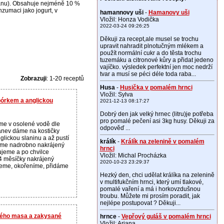
anu). Obsahuje nejméně 10 %
zumaci jako jogurt, v
hamannovy uši
-
Hamanovy uši
Vložil: Honza Vodička
2022-03-24 09:26:25
Děkuji za recept,ale musel se trochu
upravit nahradit plnotučným mlékem a
použít normální cukr a do těsta trochu
tuzemáku a citronové kůry a přidat jedeno
vajíčko. výsledek perfektní jen moc nedrží
tvar a musí se péci déle toda raba...
Zobrazuji
: 1-20 receptů
Husa
-
Husička v pomalém hrnci
Vložil: Sylva
órkem a anglickou
2021-12-13 08:17:27
Dobrý den jak velký hrnec (litru)je potřeba
pro pomalé pečení asi 3kg husy. Děkuji za
me v osolené vodě dle
odpověď ...
nev dáme na kostičky
lickou slaninu a až pustí
králík
-
Králík na zelenině v pomalém
áme nadrobno nakrájený
hrnci
ujeme a po chvilce
Vložil: Michal Procházka
4 měsíčky nakrájený
2020-10-23 23:29:37
jeme, okořeníme, přidáme
Hezký den, chci udělat králíka na zelenině
v multifukčním hrnci, který umí tlakové,
pomalé vaření a má i horkovzdušnou
troubu. Můžete mi prosím poradit, jak
nejlépe postupovat ? Děkuji...
tého masa a zakysané
hrnce
-
Vepřový guláš v pomalém hrnci
Vložil: Ariana