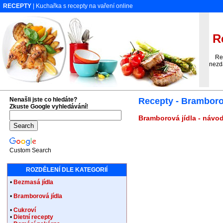
RECEPTY
| Kuchařka s recepty na vaření online
Re
Recep
nezd
Nenašli jste co hledáte?
Recepty - Bramboro
Zkuste Google vyhledávání!
Bramborová jídla - návod
Custom Search
ROZDĚLENÍ DLE KATEGORIÍ
•
Bezmasá jídla
•
Bramborová jídla
•
Cukroví
•
Dietní recepty