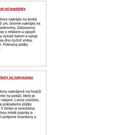
ept od maminky
bory nakrájej na tenká
,5 cm, česnek nakrájej na
nastrouhej. Zakysanou
ej s mlékem a opepři.
u vymaž tukem a vysyp
Na dno rozlož vrstvu
. Pokračuj plátky
.
mbory se zakysanou
ory nakrájené na hrubší
me na pekáč, který je
 olejem. Lehce osolíme,
a poklademe plátky
. V hrnku si smícháme
chou mleté papriky a
 polijeme brambory a