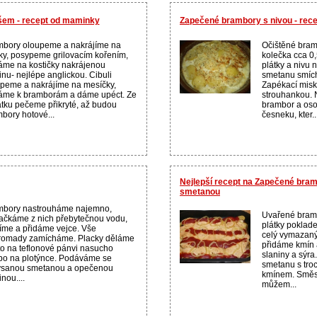
em - recept od maminky
Zapečené brambory s nivou - rec
bory oloupeme a nakrájíme na
Očištěné bram
ky, posypeme grilovacím kořením,
kolečka cca 0
áme na kostičky nakrájenou
plátky a nivu 
inu- nejlépe anglickou. Cibuli
smetanu smích
peme a nakrájíme na mesíčky,
Zapékací misk
áme k bramborám a dáme upéct. Ze
strouhankou. 
tku pečeme přikryté, až budou
brambor a osol
bory hotové...
česneku, kter..
Nejlepší recept na Zapečené bra
smetanou
mbory nastrouháme najemno,
Uvařené bramb
čkáme z nich přebytečnou vodu,
plátky poklade
íme a přidáme vejce. Vše
celý vymazaný
romady zamícháme. Placky děláme
přidáme kmín 
o na teflonové pánvi nasucho
slaniny a sýra
o na plotýnce. Podáváme se
smetanu s tro
ysanou smetanou a opečenou
kmínem. Směsí
inou....
můžem...