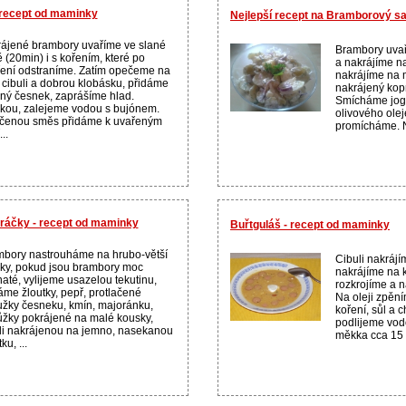
 recept od maminky
Nejlepší recept na Bramborový sa
ájené brambory uvaříme ve slané
Brambory uvař
 (20min) i s kořením, které po
a nakrájíme na
ení odstraníme. Zatím opečeme na
nakrájíme na 
i cibuli a dobrou klobásku, přidáme
nakrájený kop
ný česnek, zaprášíme hlad.
Smícháme jogur
ou, zalejeme vodou s bujónem.
olivového olej
čenou směs přidáme k uvařeným
promícháme. N
..
áčky - recept od maminky
Buřtguláš - recept od maminky
bory nastrouháme na hrubo-větší
Cibuli nakráj
čky, pokud jsou brambory moc
nakrájíme na 
até, vylijeme usazelou tekutinu,
rozkrojíme a n
áme žloutky, pepř, protlačené
Na oleji zpění
užky česneku, kmín, majoránku,
koření, sůl a 
ůžky pokrájené na malé kousky,
podlijeme vod
li nakrájenou na jemno, nasekanou
měkka cca 15 m
ku, ...