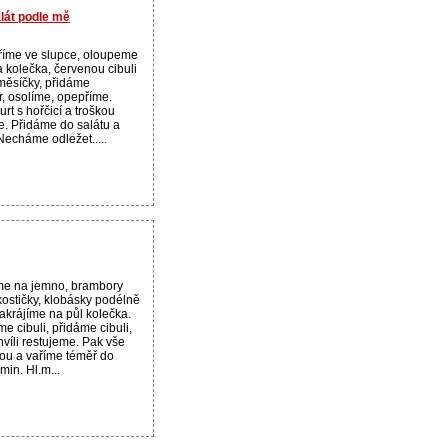
lát podle mě
íme ve slupce, oloupeme
 kolečka, červenou cibuli
měsíčky, přidáme
r, osolíme, opepříme.
t s hořčicí a troškou
e. Přidáme do salátu a
echáme odležet.....
íme na jemno, brambory
kostičky, klobásky podélně
akrájíme na půl kolečka.
me cibuli, přidáme cibuli,
chvíli restujeme. Pak vše
ou a vaříme téměř do
in. Hl.m...