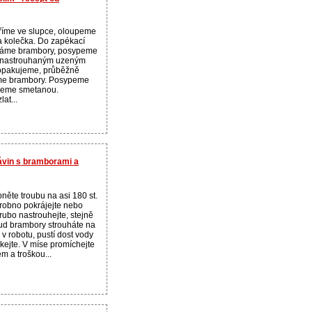
íme ve slupce, oloupeme
a kolečka. Do zapékací
dáme brambory, posypeme
 a nastrouhaným uzeným
 opakujeme, průběžně
íme brambory. Posypeme
jeme smetanou.
at...
závin s bramborami a
pněte troubu na asi 180 st.
obno pokrájejte nebo
rubo nastrouhejte, stejně
kud brambory strouháte na
 v robotu, pustí dost vody
kejte. V míse promíchejte
em a troškou...