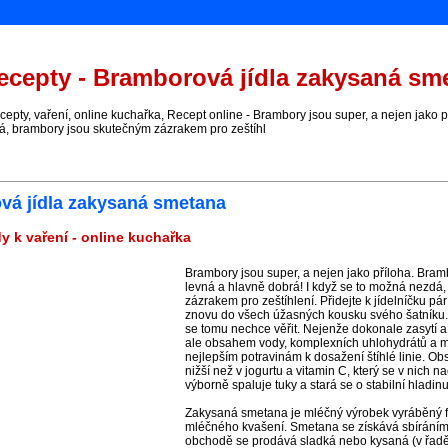
cepty - Bramborová jídla zakysaná sm
ty, vaření, online kuchařka, Recept online - Brambory jsou super, a nejen jako př
á, brambory jsou skutečným zázrakem pro zeštíhl
vá jídla zakysaná smetana
y k vaření - online kuchařka
Brambory jsou super, a nejen jako příloha. Bramb
levná a hlavně dobrá! I když se to možná nezdá
zázrakem pro zeštíhlení. Přidejte k jídelníčku pá
znovu do všech úžasných kousku svého šatníku.B
se tomu nechce věřit. Nejenže dokonale zasytí a d
ale obsahem vody, komplexních uhlohydrátů a min
nejlepším potravinám k dosažení štíhlé linie. Obs
nižší než v jogurtu a vitamin C, který se v nich 
výborně spaluje tuky a stará se o stabilní hladinu
Zakysaná smetana je mléčný výrobek vyráběný f
mléčného kvašení. Smetana se získává sbíráním
obchodě se prodává sladká nebo kysaná (v řadě