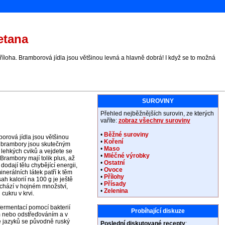
etana
íloha. Bramborová jídla jsou většinou levná a hlavně dobrá! I když se to možná
SUROVINY
Přehled nejběžnějších surovin, ze kterých
vaříte:
zobraz všechny suroviny
•
Běžné suroviny
orová jídla jsou většinou
•
Koření
, brambory jsou skutečným
•
Maso
r lehkých cviků a vejdete se
•
Mléčné výrobky
rambory mají tolik plus, až
•
Ostatní
odají tělu chybějící energii,
•
Ovoce
erálních látek patří k těm
•
Přílohy
ah kalorií na 100 g je ještě
•
Přísady
nachází v hojném množství,
•
Zelenina
 cukru v krvi.
ermentací pomocí bakterií
Probíhající diskuze
 nebo odstřeďováním a v
 jazyků se původně ruský
Poslední diskutované recepty
: