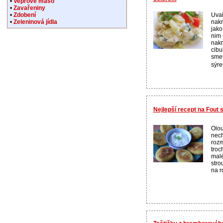
•
Vepřové maso
•
Zavařeniny
Uva
•
Zdobení
nakr
•
Zeleninová jídla
jako
nim 
nakr
cibu
sme
sýre
Nejlepší recept na Fout
Olou
nech
rozm
troc
malé
stro
na r