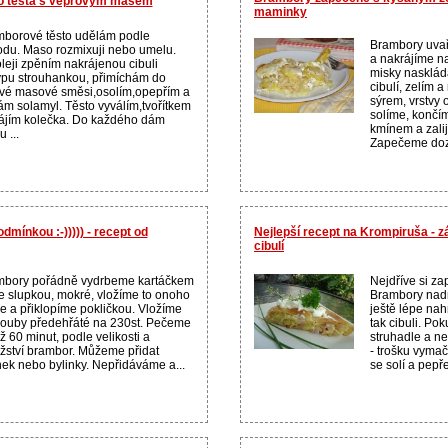
o těsta s vepřovým masem
maminky
borové těsto udělám podle
Brambory uvař
du. Maso rozmixuji nebo umelu.
a nakrájíme n
leji zpěním nakrájenou cibuli
misky nasklá
pu strouhankou, přimíchám do
cibulí, zelím
vé masové směsi,osolím,opepřím a
sýrem, vrstvy
ám solamyl. Těsto vyválím,tvořítkem
solíme, konč
ájím kolečka. Do každého dám
kmínem a zali
 ...
Zapečeme dozl
dmínkou :-))))) - recept od
Nejlepší recept na Krompiruša - 
cibulí
mbory pořádně vydrbeme kartáčkem
Nejdříve si za
se slupkou, mokré, vložíme to onoho
Brambory nadr
e a přiklopíme pokličkou. Vložíme
ještě lépe nah
rouby předehřáté na 230st. Pečeme
tak cibuli. Po
ž 60 minut, podle velikosti a
struhadle a ne
ství brambor. Můžeme přidat
- trošku vymač
ek nebo bylinky. Nepřidáváme a...
se solí a pepř