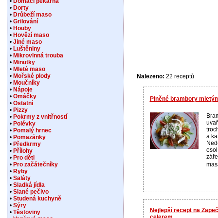
•
Domácí pekárna
•
Dorty
•
Drůbeží maso
•
Grilování
•
Houby
•
Hovězí maso
•
Jiné maso
•
Luštěniny
•
Mikrovlnná trouba
•
Minutky
•
Mleté maso
•
Mořské plody
Nalezeno:
22 receptů
•
Moučníky
•
Nápoje
•
Omáčky
Plněné brambory mletý
•
Ostatní
•
Pizzy
Bra
•
Pokrmy z vnitřností
uvař
•
Polévky
troc
•
Pomalý hrnec
a ka
•
Pomazánky
Nedo
•
Předkrmy
osol
•
Přílohy
záře
•
Pro děti
masa
•
Pro začátečníky
•
Ryby
•
Saláty
•
Sladká jídla
•
Slané pečivo
•
Studená kuchyně
•
Sýry
Nejlepší recept na Zap
•
Těstoviny
celerem