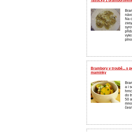
Taštičky z bramborovéh
Bram
návo
Na o
zasy
syro
přid
vykr
plnou
Brambory v troubě... s po
maminky
Bra
a i 
hrnc
do t
50 a
množ
česn