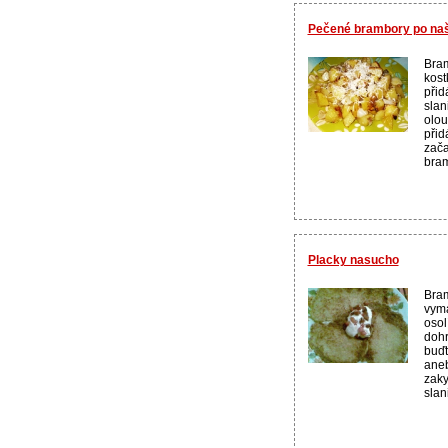
Pečené brambory po naš
Bram
kost
přid
slan
olou
přid
zača
bram
Placky nasucho
Bra
vyma
osol
doh
buďt
aneb
zak
slan