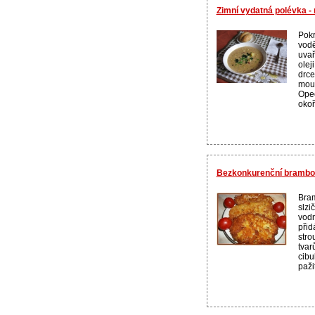
Zimní vydatná polévka -
Pokr
vodě
uvař
olej
drce
mouk
Ope
okoř.
Bezkonkurenční brambor
Bram
slzi
vodn
přid
stro
tvar
cibu
pažit