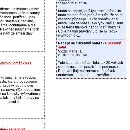
2020-06-25 21:20:59
dience smícháme v míse-
Mohu se zeptat, jaký typ hrnců máte? Já
ramborová kaše+Country
mám momentálně problém s tím, že se mi
česnek+petrželku, pak
všechno připaluje. Takže sháním lepší
ou smetanu, osolíme,
hrnce. Kde sehnat a jaký typ? Našla jsem
háme, ochutnáme a dle
si že třeba titanové nádobí patří mezi nej.
. Nakonec nasypeme tolik
Co je na tom pravdy? Líbí se mi tady -
 se nám ze směsi daly
www.bonio.c...
Recept na cuketový salát !
-
Cuketový
salát
Vložil: Marie H.
2020-05-13 23:28:50
Tuto čalamádu dělám leta, tak 20 velkých
sýrovou omáčkou z
sklenic na zimu, používám i pod maso, ale
Deko ani jiný konzervační příspěvek
nedávám, není potřeba, zavářím....
šku smícháme s vodou,
sto, které protlačujeme
, halušky jsou hotové
í na povrch!Zelí podusíme
 na kostičky vyškvaříme v
va tak, aby byl křupavý,na
orestovat c...
ím - recept od