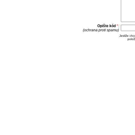
Opište kód
*
:
(ochrana proti spamu)
Jesliže ch
polož