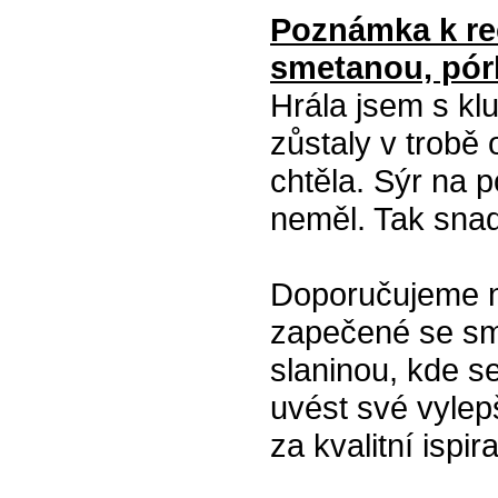
Poznámka k re
smetanou, pór
Hrála jsem s kl
zůstaly v trobě
chtěla. Sýr na 
neměl. Tak snad
Doporučujeme na
zapečené se sm
slaninou, kde se
uvést své vylep
za kvalitní ispira