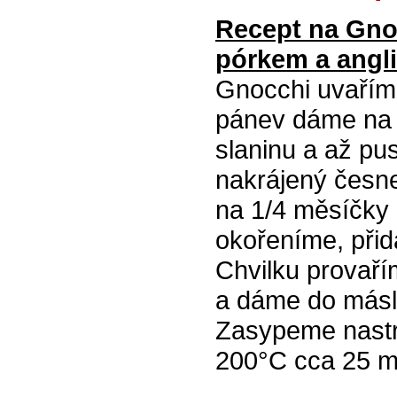
Recept na Gno
pórkem a angl
Gnocchi uvařím
pánev dáme na 
slaninu a až pu
nakrájený česne
na 1/4 měsíčky 
okořeníme, při
Chvilku provař
a dáme do másl
Zasypeme nast
200°C cca 25 m