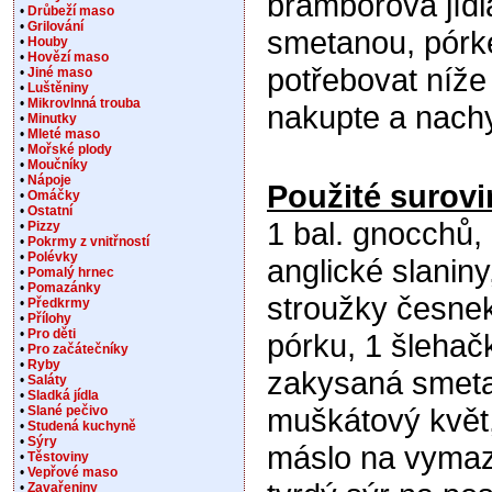
bramborová jídl
•
Drůbeží maso
•
Grilování
smetanou, pórk
•
Houby
•
Hovězí maso
potřebovat níže
•
Jiné maso
•
Luštěniny
•
Mikrovlnná trouba
nakupte a nachy
•
Minutky
•
Mleté maso
•
Mořské plody
•
Moučníky
•
Nápoje
Použité surovi
•
Omáčky
•
Ostatní
1 bal. gnocchů,
•
Pizzy
•
Pokrmy z vnitřností
•
Polévky
anglické slaniny
•
Pomalý hrnec
•
Pomazánky
stroužky česnek
•
Předkrmy
•
Přílohy
•
Pro děti
pórku, 1 šlehač
•
Pro začátečníky
•
Ryby
zakysaná smet
•
Saláty
•
Sladká jídla
muškátový květ,
•
Slané pečivo
•
Studená kuchyně
•
Sýry
máslo na vymaz
•
Těstoviny
•
Vepřové maso
•
Zavařeniny