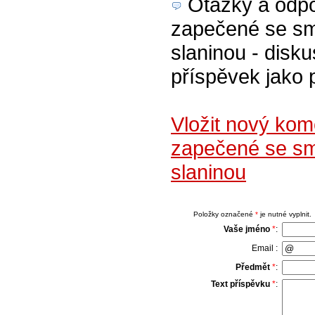
Otázky a odpov
zapečené se sm
slaninou - disku
příspěvek jako 
Vložit nový ko
zapečené se sm
slaninou
Položky označené
*
je nutné vyplnit.
Vaše jméno
*
:
Email :
Předmět
*
:
Text příspěvku
*
: