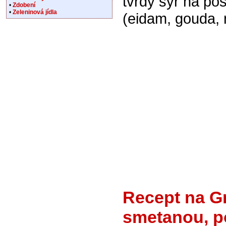
tvrdý sýr na po
•
Zdobení
•
Zeleninová jídla
(eidam, gouda, 
Recept na G
smetanou, p