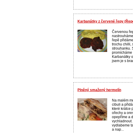
Karbanátky z červené řepy (Řep
Červenou ře
nastrouháme
řepě přidáme 
trochu chilli,
strouhanku.
promícháme a
Karbanátky o
jsem je s bra
Plněný smažený hermelín
Na malém mn
cibuli a při
které krátce
ořechy a ore
opepříme a 
vychladnout.
vydlabeme ta
a nap...