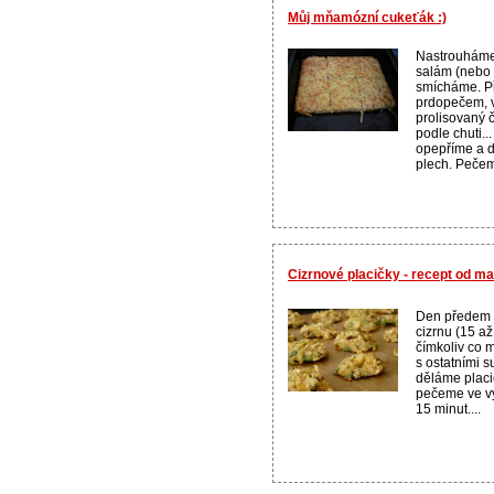
Můj mňamózní cukeťák :)
Nastrouháme 
salám (nebo 
smícháme. P
prdopečem, ve
prolisovaný
podle chuti...
opepříme a 
plech. Pečem
Cizrnové placičky - recept od m
Den předem
cizrnu (15 a
čímkoliv co
s ostatními s
děláme placi
pečeme ve vy
15 minut....