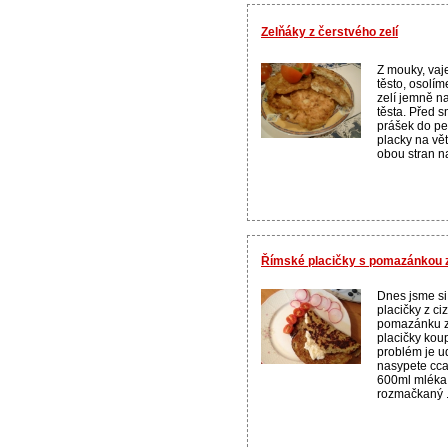
Zelňáky z čerstvého zelí
Z mouky, vaje
těsto, osolí
zelí jemně 
těsta. Před 
prášek do pe
placky na vě
obou stran na 
Římské placičky s pomazánkou z
Dnes jsme si 
placičky z c
pomazánku z 
placičky koup
problém je u
nasypete cca
600ml mléka,
rozmačkaný .