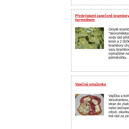
Předvýplatní zapečené brambor
hermelínem
Omyté bramb
"skoroměkka"
vody rád přid
kmín a 2 lžičk
brambory chy
varu brambor
osmažíme na
půlměsíčky...
Vaječná smaženka
Vajíčka a ko
strouhankou
stran do zla
nebo kečupem
cibuli, okurk
má rád za z