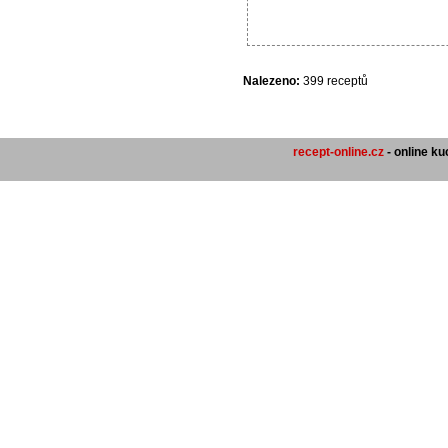
Nalezeno:
399 receptů
recept-online.cz
- online k