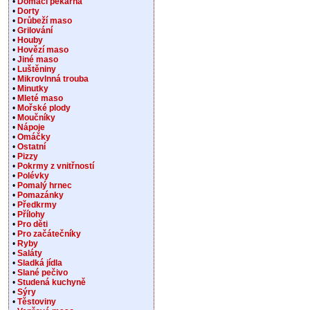
•
Domácí pekárna
•
Dorty
•
Drůbeží maso
•
Grilování
•
Houby
•
Hovězí maso
•
Jiné maso
•
Luštěniny
•
Mikrovlnná trouba
•
Minutky
•
Mleté maso
•
Mořské plody
•
Moučníky
•
Nápoje
•
Omáčky
•
Ostatní
•
Pizzy
•
Pokrmy z vnitřností
•
Polévky
•
Pomalý hrnec
•
Pomazánky
•
Předkrmy
•
Přílohy
•
Pro děti
•
Pro začátečníky
•
Ryby
•
Saláty
•
Sladká jídla
•
Slané pečivo
•
Studená kuchyně
•
Sýry
•
Těstoviny