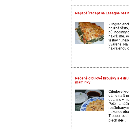
Nejlepší recept na Lasagne bez
Z ingrediencí
pružné těsto
půl hodinky 
nakrájíme. P
těstovin, nej
uvařené. Na 
nakrájenou ci
Pečené cibulové kroužky s 4 druh
maminky
Cibulové kro
dáme na 5 mi
obalíme v m
Poté namáčí
rozšlehaným 
nakonec obal
Troubu roze
plech d�...