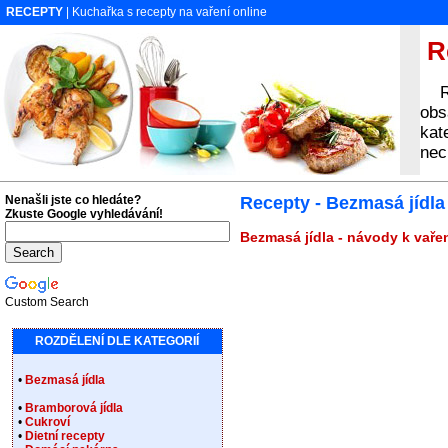
RECEPTY
| Kuchařka s recepty na vaření online
Re
Rec
obs
kat
nec
Nenašli jste co hledáte?
Recepty - Bezmasá jídla
Zkuste Google vyhledávání!
Bezmasá jídla - návody k vařen
Custom Search
ROZDĚLENÍ DLE KATEGORIÍ
•
Bezmasá jídla
•
Bramborová jídla
•
Cukroví
•
Dietní recepty