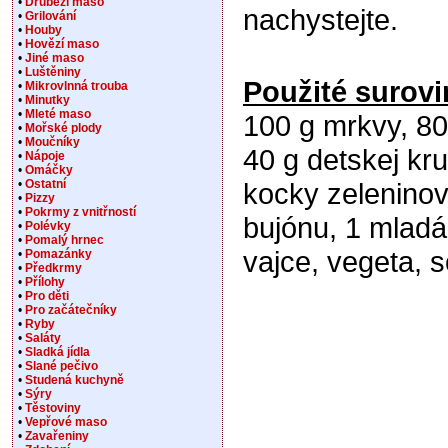
•
Drůbeží maso
nachystejte.
•
Grilování
•
Houby
•
Hovězí maso
•
Jiné maso
•
Luštěniny
Použité surovi
•
Mikrovlnná trouba
•
Minutky
•
Mleté maso
100 g mrkvy, 80
•
Mořské plody
•
Moučníky
40 g detskej kru
•
Nápoje
•
Omáčky
•
Ostatní
kocky zelenino
•
Pizzy
•
Pokrmy z vnitřností
bujónu, 1 mladá
•
Polévky
•
Pomalý hrnec
vajce, vegeta, so
•
Pomazánky
•
Předkrmy
•
Přílohy
•
Pro děti
•
Pro začátečníky
•
Ryby
•
Saláty
•
Sladká jídla
•
Slané pečivo
•
Studená kuchyně
•
Sýry
•
Těstoviny
•
Vepřové maso
•
Zavařeniny