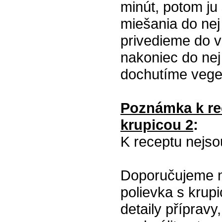
minút, potom ju
miešania do nej
privedieme do v
nakoniec do ne
dochutíme vege
Poznámka k re
krupicou 2
:
K receptu nejs
Doporučujeme na
polievka s krup
detaily příprav