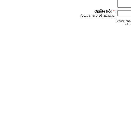
Opište kód
*
:
(ochrana proti spamu)
Jesliže ch
polož