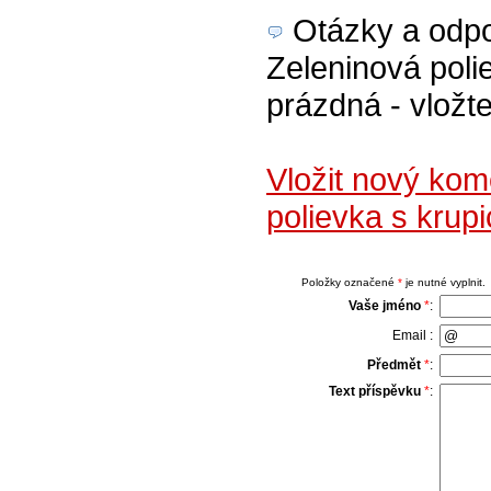
Otázky a odpov
Zeleninová poli
prázdná - vložte
Vložit nový ko
polievka s krup
Položky označené
*
je nutné vyplnit.
Vaše jméno
*
:
Email :
Předmět
*
:
Text příspěvku
*
: