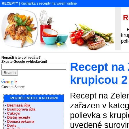
RECEPTY
| Kuchařka s recepty na vaření online
Re
Rec
kru
pol
Nenašli jste co hledáte?
Zkuste Google vyhledávání!
Recept na 
krupicou 2
Custom Search
Recept na Zelen
ROZDĚLENÍ DLE KATEGORIÍ
zařazen v kateg
•
Bezmasá jídla
•
Bramborová jídla
polievka s krup
•
Cukroví
•
Dietní recepty
•
Domácí pekárna
uvedené surovin
•
Dorty