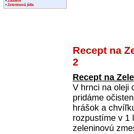
•
Zdobení
•
Zeleninová jídla
Recept na Ze
2
Recept na Zele
V hrnci na oleji
pridáme očisten
hrášok a chvíľk
rozpustíme v 1 
zeleninovú zmes