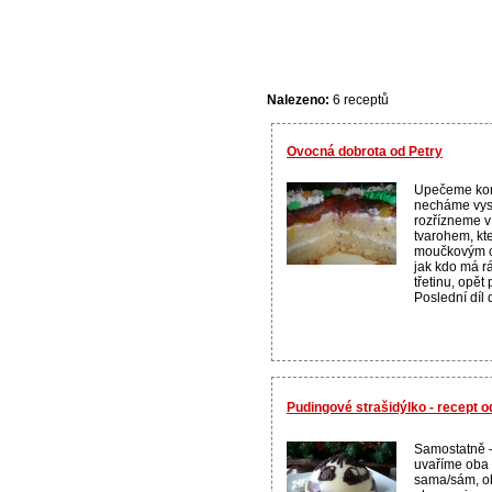
Nalezeno:
6 receptů
Ovocná dobrota od Petry
Upečeme kor
necháme vys
rozřízneme v
tvarohem, kt
moučkovým cu
jak kdo má rá
třetinu, opě
Poslední díl d
Pudingové strašidýlko - recept 
Samostatně –
uvaříme oba 
sama/sám, ob