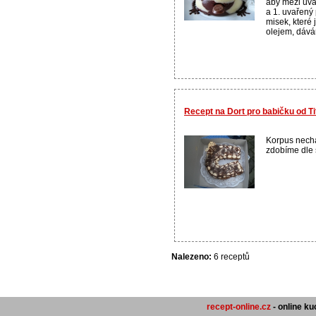
aby mezi uv
a 1. uvařený
misek, které 
olejem, dávám
Recept na Dort pro babičku od Ti
Korpus nech
zdobíme dle s
Nalezeno:
6 receptů
recept-online.cz
- online k