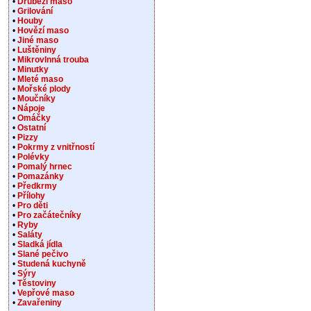
•
Drůbeží maso
•
Grilování
•
Houby
•
Hovězí maso
•
Jiné maso
•
Luštěniny
•
Mikrovlnná trouba
•
Minutky
•
Mleté maso
•
Mořské plody
•
Moučníky
•
Nápoje
•
Omáčky
•
Ostatní
•
Pizzy
•
Pokrmy z vnitřností
•
Polévky
•
Pomalý hrnec
•
Pomazánky
•
Předkrmy
•
Přílohy
•
Pro děti
•
Pro začátečníky
•
Ryby
•
Saláty
•
Sladká jídla
•
Slané pečivo
•
Studená kuchyně
•
Sýry
•
Těstoviny
•
Vepřové maso
•
Zavařeniny