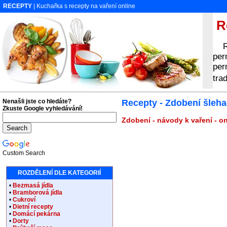
RECEPTY
| Kuchařka s recepty na vaření online
Re
Rec
per
per
tra
Nenašli jste co hledáte?
Recepty - Zdobení šleh
Zkuste Google vyhledávání!
Zdobení - návody k vaření - o
Custom Search
ROZDĚLENÍ DLE KATEGORIÍ
•
Bezmasá jídla
•
Bramborová jídla
•
Cukroví
•
Dietní recepty
•
Domácí pekárna
•
Dorty