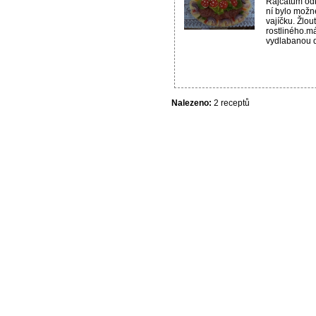
Rajčatům odkr
ní bylo možn
vajíčku. Žlou
rostliného.má
vydlabanou du
Nalezeno:
2 receptů