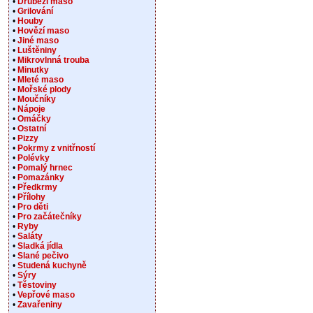
•
Drůbeží maso
•
Grilování
•
Houby
•
Hovězí maso
•
Jiné maso
•
Luštěniny
•
Mikrovlnná trouba
•
Minutky
•
Mleté maso
•
Mořské plody
•
Moučníky
•
Nápoje
•
Omáčky
•
Ostatní
•
Pizzy
•
Pokrmy z vnitřností
•
Polévky
•
Pomalý hrnec
•
Pomazánky
•
Předkrmy
•
Přílohy
•
Pro děti
•
Pro začátečníky
•
Ryby
•
Saláty
•
Sladká jídla
•
Slané pečivo
•
Studená kuchyně
•
Sýry
•
Těstoviny
•
Vepřové maso
•
Zavařeniny