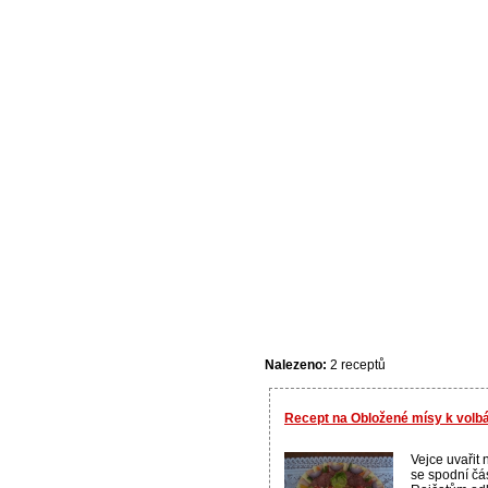
Nalezeno:
2 receptů
Recept na Obložené mísy k vol
Vejce uvařit 
se spodní čás