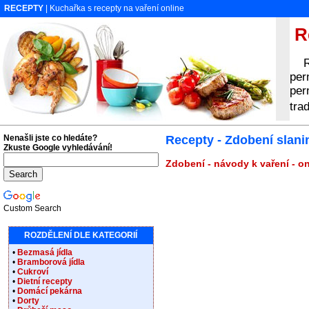
RECEPTY
| Kuchařka s recepty na vaření online
Re
Rec
per
per
tra
Nenašli jste co hledáte?
Recepty - Zdobení slani
Zkuste Google vyhledávání!
Zdobení - návody k vaření - o
Custom Search
ROZDĚLENÍ DLE KATEGORIÍ
•
Bezmasá jídla
•
Bramborová jídla
•
Cukroví
•
Dietní recepty
•
Domácí pekárna
•
Dorty