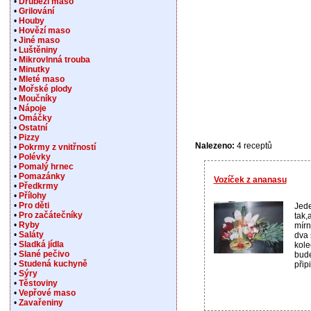
•
Drůbeží maso
•
Grilování
•
Houby
•
Hovězí maso
•
Jiné maso
•
Luštěniny
•
Mikrovlnná trouba
•
Minutky
•
Mleté maso
•
Mořské plody
•
Moučníky
•
Nápoje
•
Omáčky
•
Ostatní
•
Pizzy
Nalezeno:
4 receptů
•
Pokrmy z vnitřností
•
Polévky
•
Pomalý hrnec
•
Pomazánky
Vozíček z ananasu
•
Předkrmy
•
Přílohy
•
Pro děti
Jed
•
Pro začátečníky
tak,
•
Ryby
mírn
•
Saláty
dva 
•
Sladká jídla
kole
•
Slané pečivo
bude
•
Studená kuchyně
přip
•
Sýry
•
Těstoviny
•
Vepřové maso
•
Zavařeniny