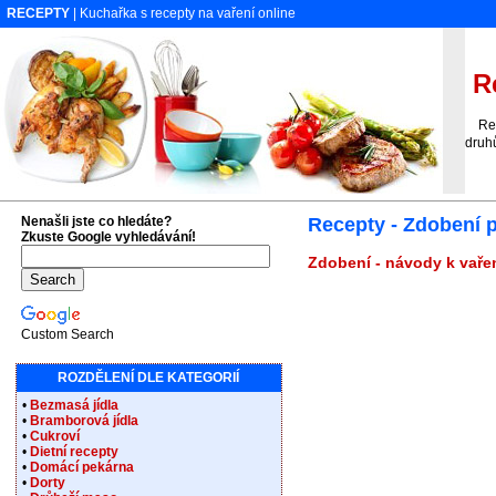
RECEPTY
| Kuchařka s recepty na vaření online
Re
Rece
druh
Nenašli jste co hledáte?
Recepty - Zdobení
Zkuste Google vyhledávání!
Zdobení - návody k vařen
Custom Search
ROZDĚLENÍ DLE KATEGORIÍ
•
Bezmasá jídla
•
Bramborová jídla
•
Cukroví
•
Dietní recepty
•
Domácí pekárna
•
Dorty