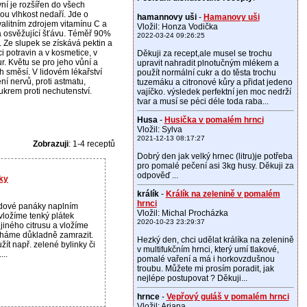
ní je rozšířen do všech
nou vlhkost nedaří. Jde o
hamannovy uši
-
Hamanovy uši
valitním zdrojem vitamínu C a
Vložil: Honza Vodička
na osvěžující šťávu. Téměř 90%
2022-03-24 09:26:25
Ze slupek se získává pektin a
i potravin a v kosmetice, v
Děkuji za recept,ale musel se trochu
ur. Květu se pro jeho vůní a
upravit nahradit plnotučným mlékem a
h směsí. V lidovém lékařství
použít normální cukr a do těsta trochu
ění nervů, proti astmatu,
tuzemáku a citronové kůry a přidat jedeno
ukrem proti nechutenství.
vajíčko. výsledek perfektní jen moc nedrží
tvar a musí se péci déle toda raba...
Husa
-
Husička v pomalém hrnci
Vložil: Sylva
2021-12-13 08:17:27
Zobrazuji
: 1-4 receptů
Dobrý den jak velký hrnec (litru)je potřeba
pro pomalé pečení asi 3kg husy. Děkuji za
odpověď ...
čky
králík
-
Králík na zelenině v pomalém
hrnci
edové panáky naplním
Vložil: Michal Procházka
vložíme tenký plátek
2020-10-23 23:29:37
jiného citrusu a vložíme
echáme důkladně zamrazit.
Hezký den, chci udělat králíka na zelenině
užít např. zelené bylinky či
v multifukčním hrnci, který umí tlakové,
...
pomalé vaření a má i horkovzdušnou
troubu. Můžete mi prosím poradit, jak
nejlépe postupovat ? Děkuji...
hrnce
-
Vepřový guláš v pomalém hrnci
Vložil: Ariana