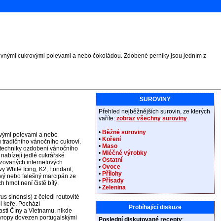
revnými cukrovými polevami a nebo čokoládou. Zdobené perníky jsou jedním z
SUROVINY
Přehled nejběžnějších surovin, ze kterých
vaříte:
zobraz všechny suroviny
•
Běžné suroviny
ovými polevami a nebo
•
Koření
 tradičního vánočního cukroví.
•
Maso
 techniky ozdobení vánočního
•
Mléčné výrobky
é nabízejí jedlé cukrářské
•
Ostatní
izovaných internetových
•
Ovoce
y White Icing, K2, Fondant,
•
Přílohy
avý nebo falešný marcipán ze
•
Přísady
 hmot není čistě bílý.
•
Zelenina
 sinensis) z čeledi routovité
i keře. Pochází
Probíhající diskuze
stí Číny a Vietnamu, nikde
 Evropy dovezen portugalskými
Poslední diskutované recepty
: