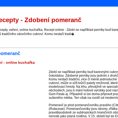
cepty - Zdobení pomeranč
pty, vaření, online kuchařka, Recept online - Zdobí se například perníky buď ba
ů tradičního vánočního cukroví. Komu nestačí tradi�
 pomeranč
í - online kuchařka
Zdobí se například perníky buď barevnými cukr
čokoládou. Zdobené perníky jsou jedním z druhů
Komu nestačí tradiční, více či méně jednoduché
cukroví, může si užít tvůrčí palety možností, kter
modelovací hmoty. Na trhu, převážně ve special
obchodech, jsou k mání hotové výrobky pod názv
Gum Pasta aj. Případně si lze doma připravit pr
sušeného mléka. Ten však na rozdíl od moderních
Pomeranč je plod pomerančovníku pravého (Citrus
(Rutaceae). Pomerančovníky jsou stromy, zřídka 
pravděpodobně ze subtropických hraničních obla
neroste jako planá rostlina. V 15. století byl do