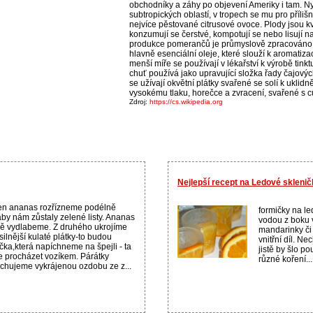
obchodníky a záhy po objevení Ameriky i tam. Ny
subtropických oblastí, v tropech se mu pro příliš
nejvíce pěstované citrusové ovoce. Plody jsou k
konzumují se čerstvé, kompotují se nebo lisují 
produkce pomerančů je průmyslově zpracováno. 
hlavně esenciální oleje, které slouží k aromatizac
menší míře se používají v lékařství k výrobě tinkt
chuť používá jako upravující složka řady čajovýc
se užívají okvětní plátky svařené se solí k uklidn
vysokému tlaku, horečce a zvracení, svařené s c
Zdroj:
https://cs.wikipedia.org
Nejlepší recept na Ledové skleni
en ananas rozřízneme podélně
formičky na l
aby nám zůstaly zelené listy. Ananas
vodou z boku 
ě vydlabeme. Z druhého ukrojíme
mandarinky či 
silnější kulaté plátky-to budou
vnitřní díl. N
čka,která napíchneme na špejli - ta
jistě by šlo po
 procházet vozíkem. Párátky
různé koření....
ichujeme vykrájenou ozdobu ze z...