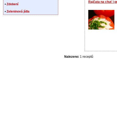
Rajčata na chuť i p
•
Zdobení
•
Zeleninová jídla
Nalezeno:
1 receptů