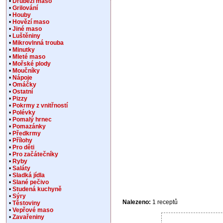
•
Drůbeží maso
•
Grilování
•
Houby
•
Hovězí maso
•
Jiné maso
•
Luštěniny
•
Mikrovlnná trouba
•
Minutky
•
Mleté maso
•
Mořské plody
•
Moučníky
•
Nápoje
•
Omáčky
•
Ostatní
•
Pizzy
•
Pokrmy z vnitřností
•
Polévky
•
Pomalý hrnec
•
Pomazánky
•
Předkrmy
•
Přílohy
•
Pro děti
•
Pro začátečníky
•
Ryby
•
Saláty
•
Sladká jídla
•
Slané pečivo
•
Studená kuchyně
•
Sýry
Nalezeno:
1 receptů
•
Těstoviny
•
Vepřové maso
•
Zavařeniny