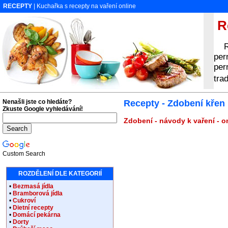
RECEPTY
| Kuchařka s recepty na vaření online
Re
Rec
per
per
tra
Nenašli jste co hledáte?
Recepty - Zdobení křen
Zkuste Google vyhledávání!
Zdobení - návody k vaření - o
Custom Search
ROZDĚLENÍ DLE KATEGORIÍ
•
Bezmasá jídla
•
Bramborová jídla
•
Cukroví
•
Dietní recepty
•
Domácí pekárna
•
Dorty