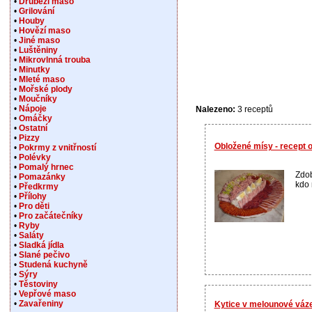
•
Drůbeží maso
•
Grilování
•
Houby
•
Hovězí maso
•
Jiné maso
•
Luštěniny
•
Mikrovlnná trouba
•
Minutky
•
Mleté maso
•
Mořské plody
•
Moučníky
•
Nápoje
Nalezeno:
3 receptů
•
Omáčky
•
Ostatní
•
Pizzy
Obložené mísy - recept
•
Pokrmy z vnitřností
•
Polévky
•
Pomalý hrnec
Zdob
•
Pomazánky
kdo 
•
Předkrmy
•
Přílohy
•
Pro děti
•
Pro začátečníky
•
Ryby
•
Saláty
•
Sladká jídla
•
Slané pečivo
•
Studená kuchyně
•
Sýry
•
Těstoviny
•
Vepřové maso
•
Zavařeniny
Kytice v melounové váz