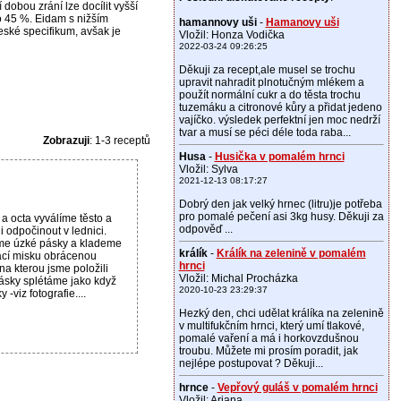
dobou zrání lze docílit vyšší
o 45 %. Eidam s nižším
hamannovy uši
-
Hamanovy uši
ské specifikum, avšak je
Vložil: Honza Vodička
2022-03-24 09:26:25
Děkuji za recept,ale musel se trochu
upravit nahradit plnotučným mlékem a
použít normální cukr a do těsta trochu
tuzemáku a citronové kůry a přidat jedeno
vajíčko. výsledek perfektní jen moc nedrží
tvar a musí se péci déle toda raba...
Zobrazuji
: 1-3 receptů
Husa
-
Husička v pomalém hrnci
Vložil: Sylva
2021-12-13 08:17:27
Dobrý den jak velký hrnec (litru)je potřeba
pro pomalé pečení asi 3kg husy. Děkuji za
a octa vyválíme těsto a
odpověď ...
 odpočinout v lednici.
íme úzké pásky a klademe
králík
-
Králík na zelenině v pomalém
ací misku obrácenou
hrnci
a kterou jsme položili
Vložil: Michal Procházka
Pásky splétáme jako když
2020-10-23 23:29:37
-viz fotografie....
Hezký den, chci udělat králíka na zelenině
v multifukčním hrnci, který umí tlakové,
pomalé vaření a má i horkovzdušnou
troubu. Můžete mi prosím poradit, jak
nejlépe postupovat ? Děkuji...
hrnce
-
Vepřový guláš v pomalém hrnci
Vložil: Ariana