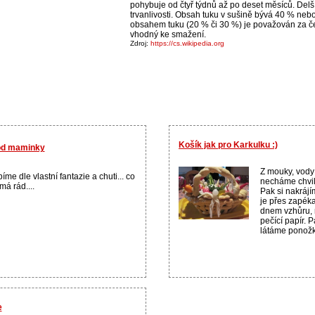
pohybuje od čtyř týdnů až po deset měsíců. Delší 
trvanlivosti. Obsah tuku v sušině bývá 40 % neb
obsahem tuku (20 % či 30 %) je považován za če
vhodný ke smažení.
Zdroj:
https://cs.wikipedia.org
Košík jak pro Karkulku :)
 od maminky
Z mouky, vody 
íme dle vlastní fantazie a chuti... co
necháme chvili
má rád....
Pak si nakráj
je přes zapék
dnem vzhůru, n
pečící papír. 
látáme ponožky 
e