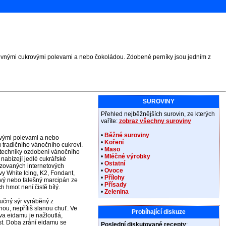
revnými cukrovými polevami a nebo čokoládou. Zdobené perníky jsou jedním z
SUROVINY
Přehled nejběžnějších surovin, ze kterých
vaříte:
zobraz všechny suroviny
•
Běžné suroviny
ovými polevami a nebo
•
Koření
 tradičního vánočního cukroví.
•
Maso
 techniky ozdobení vánočního
•
Mléčné výrobky
é nabízejí jedlé cukrářské
•
Ostatní
izovaných internetových
•
Ovoce
y White Icing, K2, Fondant,
•
Přílohy
avý nebo falešný marcipán ze
•
Přísady
 hmot není čistě bílý.
•
Zelenina
učný sýr vyráběný z
u, nepříliš slanou chuť. Ve
Probíhající diskuze
va eidamu je nažloutlá,
st. Doba zrání eidamu se
Poslední diskutované recepty
: