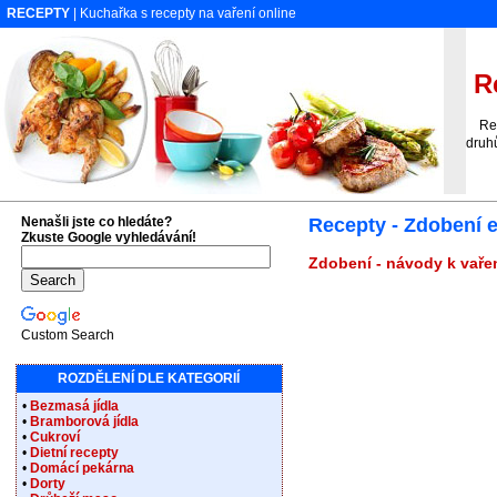
RECEPTY
| Kuchařka s recepty na vaření online
Re
Rece
druh
Nenašli jste co hledáte?
Recepty - Zdobení 
Zkuste Google vyhledávání!
Zdobení - návody k vařen
Custom Search
ROZDĚLENÍ DLE KATEGORIÍ
•
Bezmasá jídla
•
Bramborová jídla
•
Cukroví
•
Dietní recepty
•
Domácí pekárna
•
Dorty