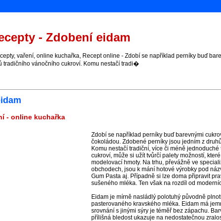
cepty - Zdobení eidam
pty, vaření, online kuchařka, Recept online - Zdobí se například perníky buď ba
ů tradičního vánočního cukroví. Komu nestačí tradi�
eidam
í - online kuchařka
Zdobí se například perníky buď barevnými cukr
čokoládou. Zdobené perníky jsou jedním z druhů
Komu nestačí tradiční, více či méně jednoduché
cukroví, může si užít tvůrčí palety možností, kter
modelovací hmoty. Na trhu, převážně ve special
obchodech, jsou k mání hotové výrobky pod názv
Gum Pasta aj. Případně si lze doma připravit pr
sušeného mléka. Ten však na rozdíl od moderních
Eidam je mírně nasládlý polotuhý původně plnot
pasterovaného kravského mléka. Eidam má jemno
srovnání s jinými sýry je téměř bez zápachu. Bar
přílišná bledost ukazuje na nedostatečnou zralo