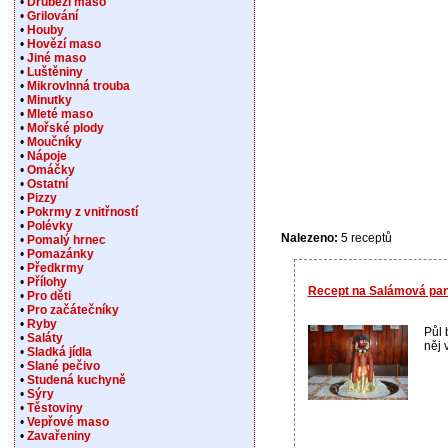
•
Drůbeží maso
•
Grilování
•
Houby
•
Hovězí maso
•
Jiné maso
•
Luštěniny
•
Mikrovlnná trouba
•
Minutky
•
Mleté maso
•
Mořské plody
•
Moučníky
•
Nápoje
•
Omáčky
•
Ostatní
•
Pizzy
•
Pokrmy z vnitřností
•
Polévky
Nalezeno:
5 receptů
•
Pomalý hrnec
•
Pomazánky
•
Předkrmy
•
Přílohy
Recept na Salámová pa
•
Pro děti
•
Pro začátečníky
•
Ryby
Půl 
•
Saláty
něj 
•
Sladká jídla
•
Slané pečivo
•
Studená kuchyně
•
Sýry
•
Těstoviny
•
Vepřové maso
•
Zavařeniny