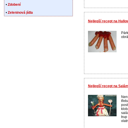
•
Zdobení
•
Zeleninová jídla
Nejlepší recept na Hallo
Párk
obrá
Nejlepší recept na Salá
Není
třeb
post
klob
salá
trup
vlatn