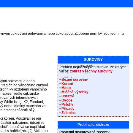
revnými cukrovými polevami a nebo čokoládou. Zdobené perníky jsou jedním z
SUROVINY
Přehled nejběžnějších surovin, ze kterých
vaříte:
zobraz všechny suroviny
•
Běžné suroviny
ovými polevami a nebo
•
Koření
 tradičního vánočního cukroví.
•
Maso
 techniky ozdobení vánočního
•
Mléčné výrobky
é nabízejí jedlé cukrářské
•
Ostatní
izovaných internetových
•
Ovoce
y White Icing, K2, Fondant,
•
Přílohy
avý nebo falešný marcipán ze
•
Přísady
 hmot není čistě bílý.
•
Zelenina
i koření. Používají se její
častěji nakrájené, řidčeji se
Probíhající diskuze
 chuť a používá se například
aci s hořčicí[zdroj?]. Vařenou
Poslední diskutované recepty
: