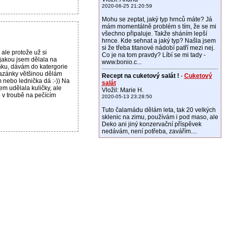
2020-06-25 21:20:59
Mohu se zeptat, jaký typ hrnců máte? Já
mám momentálně problém s tím, že se mi
všechno připaluje. Takže sháním lepší
hrnce. Kde sehnat a jaký typ? Našla jsem
si že třeba titanové nádobí patří mezi nej.
ale protože už si
Co je na tom pravdy? Líbí se mi tady -
akou jsem dělala na
www.bonio.c...
ku, dávám do katergorie
azánky většinou dělám
Recept na cuketový salát !
-
Cuketový
 nebo lednička dá :-)) Na
salát
m udělala kuličky, ale
Vložil: Marie H.
 v troubě na pečícím
2020-05-13 23:28:50
Tuto čalamádu dělám leta, tak 20 velkých
sklenic na zimu, používám i pod maso, ale
Deko ani jiný konzervační příspěvek
nedávám, není potřeba, zavářím....