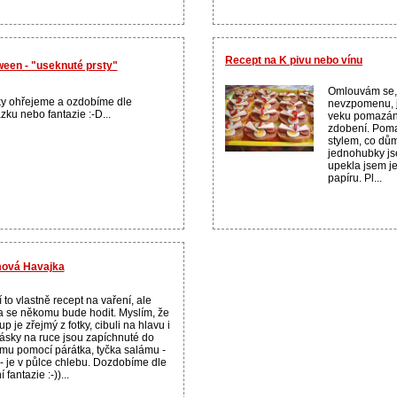
Recept na K pivu nebo vínu
ween - "useknuté prsty"
Omlouvám se, 
y ohřejeme a ozdobíme dle
nevzpomenu, j
zku nebo fantazie :-D...
veku pomazán
zdobení. Pom
stylem, co dům
jednohubky jse
upekla jsem je
papíru. Pl...
mová Havajka
 to vlastně recept na vaření, ale
a se někomu bude hodit. Myslím, že
up je zřejmý z fotky, cibuli na hlavu i
ásky na ruce jsou zapíchnuté do
mu pomocí párátka, tyčka salámu -
 - je v půlce chlebu. Dozdobíme dle
í fantazie :-))...