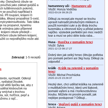
évky. Osmažená cibule se
e používá jako základ gulášů a
hamannovy uši
-
Hamanovy uši
ých luštěninových pokrmů,
Vložil: Honza Vodička
m se používá například k
2022-03-24 09:26:25
. Při loupání, krájení či
átka, těkavý propathial S-oxid,
Děkuji za recept,ale musel se trochu
ylcysteinsulfoxidu. Tato látka
upravit nahradit plnotučným mlékem a
je na propanol, kyselinu
použít normální cukr a do těsta trochu
tek vnímána jako příjemné
tuzemáku a citronové kůry a přidat jedeno
krájení cibule předejít –
vajíčko. výsledek perfektní jen moc nedrží
lhčení cibule během krájení,
tvar a musí se péci déle toda raba...
žití co nejostřejšího nože atd.
Husa
-
Husička v pomalém hrnci
Vložil: Sylva
2021-12-13 08:17:27
Dobrý den jak velký hrnec (litru)je potřeba
Zobrazuji
: 1-5 receptů
pro pomalé pečení asi 3kg husy. Děkuji za
odpověď ...
králík
-
Králík na zelenině v pomalém
m
hrnci
Vložil: Michal Procházka
tvrdo, vychladit. Odkrojí
2020-10-23 23:29:37
, vydlabat žloutek.
Hezký den, chci udělat králíka na zelenině
jit větší špičku tak, aby z
v multifukčním hrnci, který umí tlakové,
 udělat klobouček na
pomalé vaření a má i horkovzdušnou
ky smíchat s trochou
troubu. Můžete mi prosím poradit, jak
la, sůl, hořčice, pepř a
nejlépe postupovat ? Děkuji...
ninu z rajč...
hrnce
-
Vepřový guláš v pomalém hrnci
Vložil: Ariana