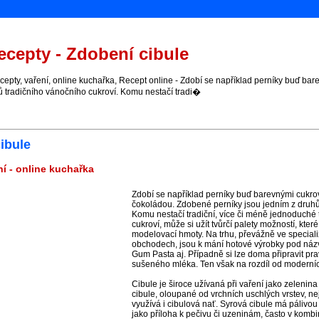
cepty - Zdobení cibule
pty, vaření, online kuchařka, Recept online - Zdobí se například perníky buď ba
ů tradičního vánočního cukroví. Komu nestačí tradi�
ibule
í - online kuchařka
Zdobí se například perníky buď barevnými cukr
čokoládou. Zdobené perníky jsou jedním z druhů
Komu nestačí tradiční, více či méně jednoduché
cukroví, může si užít tvůrčí palety možností, kter
modelovací hmoty. Na trhu, převážně ve special
obchodech, jsou k mání hotové výrobky pod názv
Gum Pasta aj. Případně si lze doma připravit pr
sušeného mléka. Ten však na rozdíl od moderních
Cibule je široce užívaná při vaření jako zelenina č
cibule, oloupané od vrchních uschlých vrstev, nej
využívá i cibulová nať. Syrová cibule má pálivou
jako příloha k pečivu či uzeninám, často v kombin