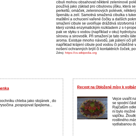
cibuli mohou obsahovat některé zeleninové pol
používá jako základ pro cibulovou jíšku, která s
perkeltů, omáček, zeleninových polévek, někter
špenátu a zelí. Samotná smažená cibulka s tuke
maštění a ochucení vařené čočky a dalších pokrmů
smažení cibule se uvolňuje dráždivá slzotvorná l
který vzniká enzymatickým rozkladem z s-I-propen
pak ve styku s vodou (například v oku) hydrolyzu
sírovou a sirovodík. Při smažení je tato směs lá
aroma. Existuje mnoho návodů, jak pálení očí při 
například krájení cibule pod vodou či průběžné v
nošení ochranných brýlí či kontaktních čoček, pou
Zdroj:
https://cs.wikipedia.org
Recept na Obložené mísy k volbá
nenka
Vejce uvařit na
bochníku chleba jako stojánek , do
se spodní část
vysočina ,pospojovat špejlema...
Rajčatům odkro
ní bylo možné
vajíčku. Žlout
rostliného.más
vydlabanou duž