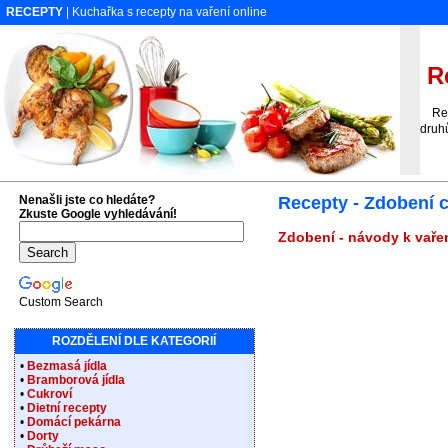
RECEPTY
| Kuchařka s recepty na vaření online
Re
Rece
druh
Nenašli jste co hledáte?
Recepty - Zdobení c
Zkuste Google vyhledávání!
Zdobení - návody k vařen
Custom Search
ROZDĚLENÍ DLE KATEGORIÍ
•
Bezmasá jídla
•
Bramborová jídla
•
Cukroví
•
Dietní recepty
•
Domácí pekárna
•
Dorty