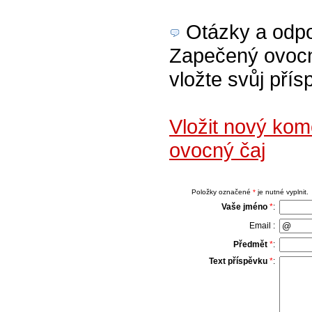
Otázky a odpov
Zapečený ovocný
vložte svůj přís
Vložit nový ko
ovocný čaj
Položky označené
*
je nutné vyplnit.
Vaše jméno
*
:
Email :
Předmět
*
:
Text příspěvku
*
: