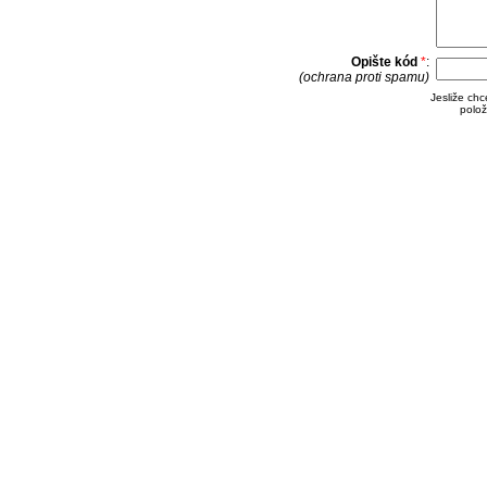
Opište kód
*
:
(ochrana proti spamu)
Jesliže ch
polož