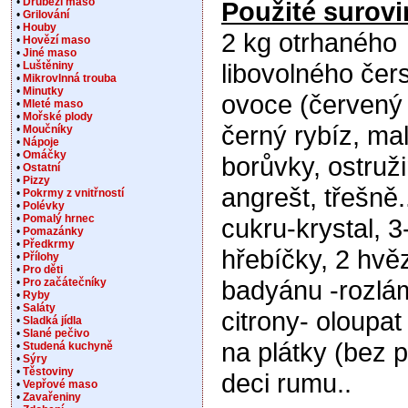
•
Drůbeží maso
Použité surovi
•
Grilování
•
Houby
2 kg otrhaného
•
Hovězí maso
•
Jiné maso
libovolného čer
•
Luštěniny
•
Mikrovlnná trouba
•
Minutky
ovoce (červený 
•
Mleté maso
•
Mořské plody
černý rybíz, mal
•
Moučníky
•
Nápoje
•
Omáčky
borůvky, ostruži
•
Ostatní
•
Pizzy
angrešt, třešně.
•
Pokrmy z vnitřností
•
Polévky
•
Pomalý hrnec
cukru-krystal, 3
•
Pomazánky
•
Předkrmy
hřebíčky, 2 hvě
•
Přílohy
•
Pro děti
badyánu -rozlám
•
Pro začátečníky
•
Ryby
•
Saláty
citrony- oloupat
•
Sladká jídla
•
Slané pečivo
na plátky (bez 
•
Studená kuchyně
•
Sýry
•
Těstoviny
deci rumu..
•
Vepřové maso
•
Zavařeniny