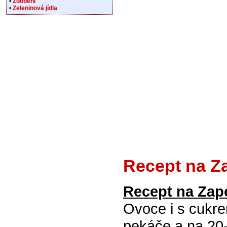
•
Zdobení
•
Zeleninová jídla
Recept na Z
Recept na Zap
Ovoce i s cukr
pekáče a na 20-