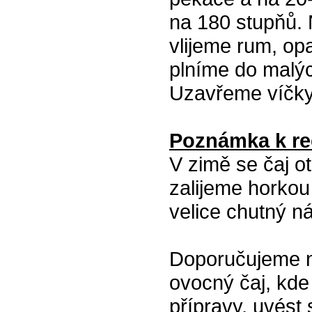
na 180 stupňů.
vlijeme rum, op
plníme do malýc
Uzavřeme víčky
Poznámka k re
V zimě se čaj ot
zalijeme horkou
velice chutný ná
Doporučujeme na
ovocný čaj, kde
přípravy, uvést