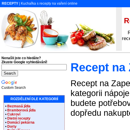
RECEPTY
| Kuchařka s recepty na vaření online
Re
Rec
rec
Nenašli jste co hledáte?
Zkuste Google vyhledávání!
Recept na
Recept na Zape
Custom Search
kategorii nápoj
ROZDĚLENÍ DLE KATEGORIÍ
budete potřebov
•
Bezmasá jídla
dopředu nakupte
•
Bramborová jídla
•
Cukroví
•
Dietní recepty
•
Domácí pekárna
•
Dorty