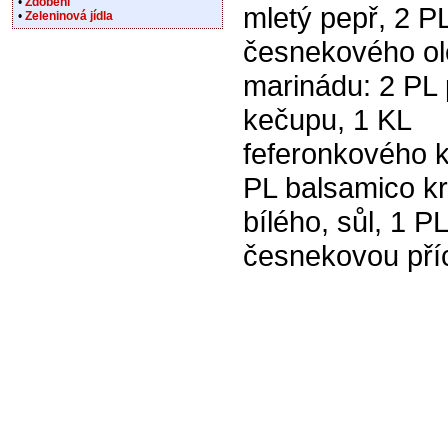
•
Zdobení
mletý pepř, 2 P
•
Zeleninová jídla
česnekového ol
marinádu: 2 PL 
kečupu, 1 KL
feferonkového 
PL balsamico k
bílého, sůl, 1 PL
česnekovou příc