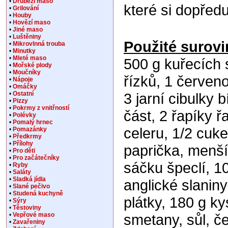
•
Drůbeží maso
které si dopřed
•
Grilování
•
Houby
•
Hovězí maso
•
Jiné maso
•
Luštěniny
Použité surovi
•
Mikrovlnná trouba
•
Minutky
•
Mleté maso
500 g kuřecích 
•
Mořské plody
•
Moučníky
řízků, 1 červen
•
Nápoje
•
Omáčky
•
Ostatní
3 jarní cibulky b
•
Pizzy
•
Pokrmy z vnitřností
část, 2 řapíky ř
•
Polévky
•
Pomalý hrnec
celeru, 1/2 cuket
•
Pomazánky
•
Předkrmy
•
Přílohy
paprička, menší
•
Pro děti
•
Pro začátečníky
sáčku špeclí, 1
•
Ryby
•
Saláty
•
Sladká jídla
anglické slanin
•
Slané pečivo
•
Studená kuchyně
plátky, 180 g k
•
Sýry
•
Těstoviny
•
Vepřové maso
smetany, sůl, č
•
Zavařeniny