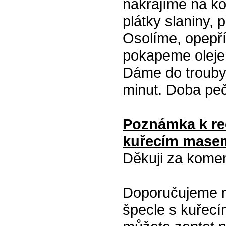
nakrájíme na k
plátky slaniny, 
Osolíme, opepř
pokapeme oleje
Dáme do trouby
minut. Doba peč
Poznámka k re
kuřecím masem
Děkuji za kome
Doporučujeme na
špecle s kuřec