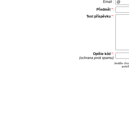
Email :
Předmět
*
:
Text příspěvku
*
:
Opište kód
*
:
(ochrana proti spamu)
Jesliže ch
polož