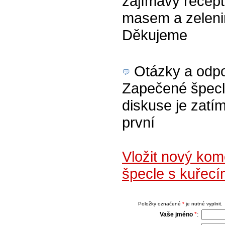
zajímavý recep
masem a zelenin
Děkujeme
Otázky a odpov
Zapečené špecl
diskuse je zatím
první
Vložit nový ko
špecle s kuřec
Položky označené
*
je nutné vyplnit.
Vaše jméno
*
: