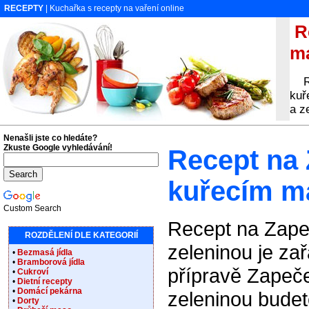
RECEPTY
| Kuchařka s recepty na vaření online
Re
ma
Rec
kuř
a z
Nenašli jste co hledáte?
Zkuste Google vyhledávání!
Recept na 
kuřecím m
Custom Search
Recept na Zape
ROZDĚLENÍ DLE KATEGORIÍ
zeleninou je za
•
Bezmasá jídla
•
Bramborová jídla
přípravě Zapeč
•
Cukroví
•
Dietní recepty
•
Domácí pekárna
zeleninou budet
•
Dorty