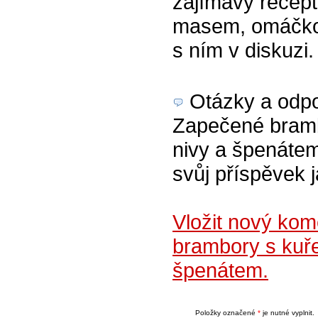
zajímavý recep
masem, omáčkou
s ním v diskuzi
Otázky a odpov
Zapečené bram
nivy a špenátem
svůj příspěvek 
Vložit nový ko
brambory s kuř
špenátem.
Položky označené
*
je nutné vyplnit.