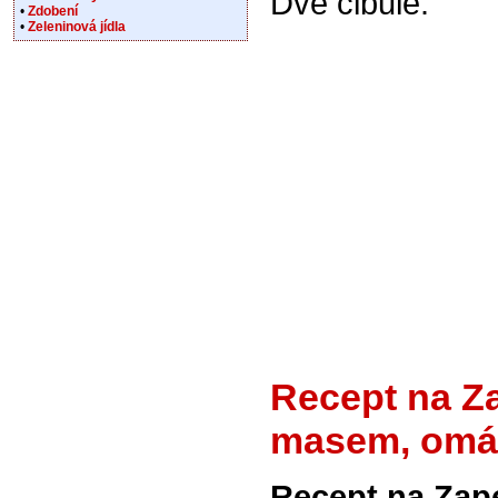
Dvě cibule.
•
Zdobení
•
Zeleninová jídla
Recept na Z
masem, omáč
Recept na Zap