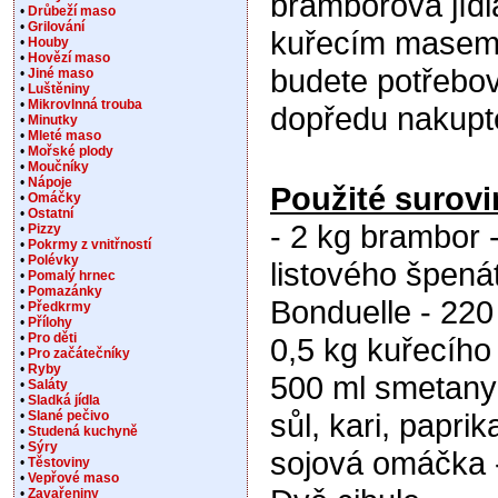
bramborová jídl
•
Drůbeží maso
•
Grilování
kuřecím masem,
•
Houby
•
Hovězí maso
budete potřebov
•
Jiné maso
•
Luštěniny
•
Mikrovlnná trouba
dopředu nakupte
•
Minutky
•
Mleté maso
•
Mořské plody
•
Moučníky
•
Nápoje
Použité surovi
•
Omáčky
•
Ostatní
- 2 kg brambor 
•
Pizzy
•
Pokrmy z vnitřností
•
Polévky
listového špená
•
Pomalý hrnec
•
Pomazánky
Bonduelle - 220 
•
Předkrmy
•
Přílohy
•
Pro děti
0,5 kg kuřecího
•
Pro začátečníky
•
Ryby
500 ml smetany 
•
Saláty
•
Sladká jídla
sůl, kari, paprika
•
Slané pečivo
•
Studená kuchyně
•
Sýry
sojová omáčka -
•
Těstoviny
•
Vepřové maso
•
Zavařeniny