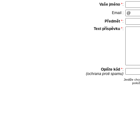
Vaše jméno
*
:
Email :
Předmět
*
:
Text příspěvku
*
:
Opište kód
*
:
(ochrana proti spamu)
Jesliže ch
polož