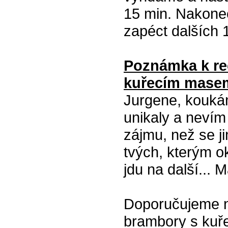
15 min. Nakone
zapéct dalších 
Poznámka k re
kuřecím masem
Jurgene, koukám
unikaly a nevím
zájmu, než se ji
tvých, kterým o
jdu na další...
Doporučujeme na
brambory s kuř