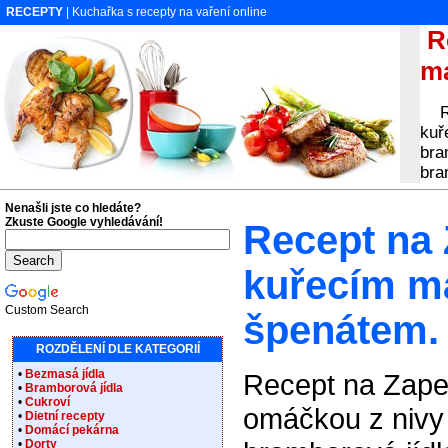
RECEPTY
| Kuchařka s recepty na vaření online
Re
ma
Rec
kuř
bra
bra
Nenašli jste co hledáte?
Zkuste Google vyhledávání!
Recept na
kuřecím m
Custom Search
špenátem.
ROZDĚLENÍ DLE KATEGORIÍ
•
Bezmasá jídla
Recept na Zap
•
Bramborová jídla
•
Cukroví
omáčkou z nivy 
•
Dietní recepty
•
Domácí pekárna
•
Dorty