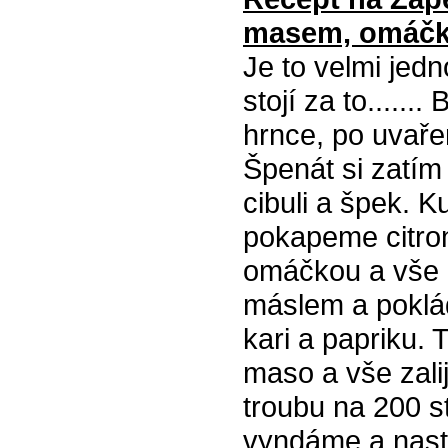
masem, omáčko
Je to velmi jed
stojí za to.....
hrnce, po uvaře
Špenát si zatím
cibuli a špek. 
pokapeme citro
omáčkou a vše
máslem a poklá
kari a papriku. 
maso a vše zal
troubu na 200 s
vyndáme a nast