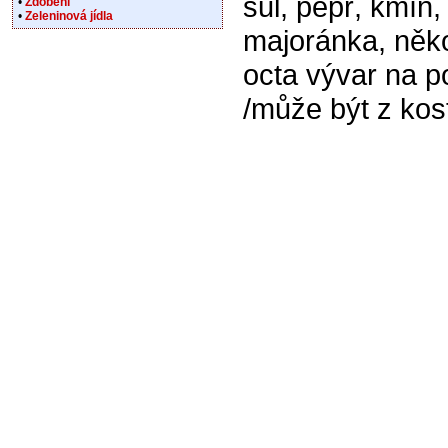
sůl, pepř, kmín,
•
Zdobení
•
Zeleninová jídla
majoránka, něko
octa vývar na p
/může být z kos