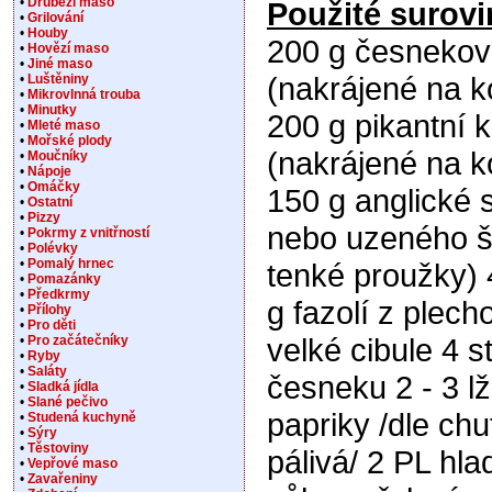
•
Drůbeží maso
Použité surovi
•
Grilování
•
Houby
200 g česnekov
•
Hovězí maso
•
Jiné maso
(nakrájené na k
•
Luštěniny
•
Mikrovlnná trouba
•
Minutky
200 g pikantní 
•
Mleté maso
•
Mořské plody
(nakrájené na k
•
Moučníky
•
Nápoje
•
Omáčky
150 g anglické 
•
Ostatní
•
Pizzy
nebo uzeného š
•
Pokrmy z vnitřností
•
Polévky
•
Pomalý hrnec
tenké proužky) 
•
Pomazánky
•
Předkrmy
g fazolí z plech
•
Přílohy
•
Pro děti
velké cibule 4 s
•
Pro začátečníky
•
Ryby
•
Saláty
česneku 2 - 3 l
•
Sladká jídla
•
Slané pečivo
papriky /dle chu
•
Studená kuchyně
•
Sýry
•
Těstoviny
pálivá/ 2 PL hl
•
Vepřové maso
•
Zavařeniny