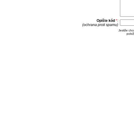
Opište kód
*
:
(ochrana proti spamu)
Jesliže ch
polož