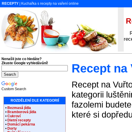
RECEPTY
| Kuchařka s recepty na vaření online
Re
Rec
rec
Nenašli jste co hledáte?
Zkuste Google vyhledávání!
Recept na 
Recept na Vuřto
Custom Search
kategorii luštěn
ROZDĚLENÍ DLE KATEGORIÍ
fazolemi budete
•
Bezmasá jídla
které si dopřed
•
Bramborová jídla
•
Cukroví
•
Dietní recepty
•
Domácí pekárna
•
Dorty