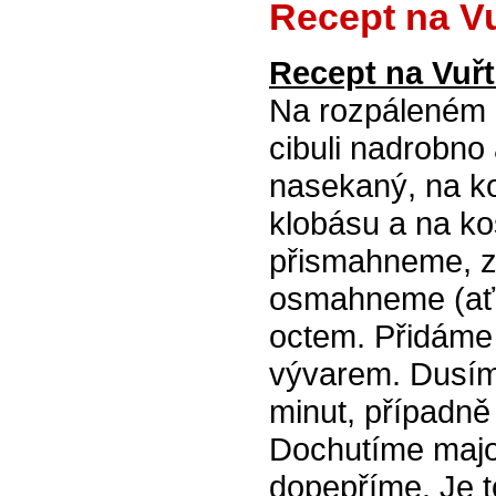
Recept na Vu
Recept na Vuřt
Na rozpáleném o
cibuli nadrobn
nasekaný, na k
klobásu a na kos
přismahneme, z
osmahneme (ať 
octem. Přidáme 
vývarem. Dusím
minut, případně
Dochutíme majo
dopepříme. Je to