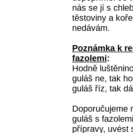
nás se jí s chle
těstoviny a koř
nedávám.
Poznámka k re
fazolemi
:
Hodně luštěninov
guláš ne, tak 
guláš říz, tak d
Doporučujeme na
guláš s fazolem
přípravy, uvést