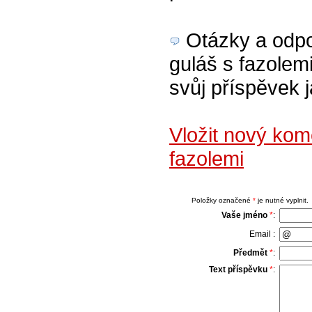
Otázky a odpov
guláš s fazolemi
svůj příspěvek 
Vložit nový kom
fazolemi
Položky označené
*
je nutné vyplnit.
Vaše jméno
*
:
Email :
Předmět
*
:
Text příspěvku
*
: