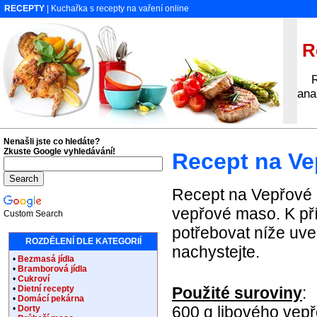
RECEPTY
| Kuchařka s recepty na vaření online
R
Rec
ana
Nenašli jste co hledáte?
Zkuste Google vyhledávání!
Recept na V
Recept na Vepřové 
vepřové maso. K p
Custom Search
potřebovat níže uve
ROZDĚLENÍ DLE KATEGORIÍ
nachystejte.
•
Bezmasá jídla
•
Bramborová jídla
•
Cukroví
•
Dietní recepty
Použité suroviny
:
•
Domácí pekárna
600 g libového vep
•
Dorty