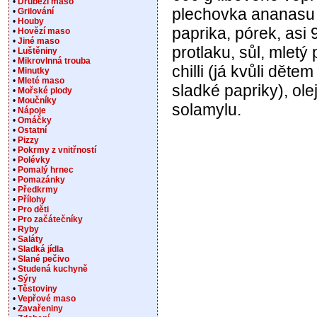
•
Drůbeží maso
plechovka ananasu 
•
Grilování
•
Houby
paprika, pórek, asi 
•
Hovězí maso
•
Jiné maso
protlaku, sůl, mletý
•
Luštěniny
•
Mikrovlnná trouba
chilli (já kvůli dětem
•
Minutky
•
Mleté maso
sladké papriky), olej
•
Mořské plody
•
Moučníky
solamylu.
•
Nápoje
•
Omáčky
•
Ostatní
•
Pizzy
•
Pokrmy z vnitřností
•
Polévky
•
Pomalý hrnec
•
Pomazánky
•
Předkrmy
•
Přílohy
•
Pro děti
•
Pro začátečníky
•
Ryby
•
Saláty
•
Sladká jídla
•
Slané pečivo
•
Studená kuchyně
•
Sýry
•
Těstoviny
•
Vepřové maso
•
Zavařeniny