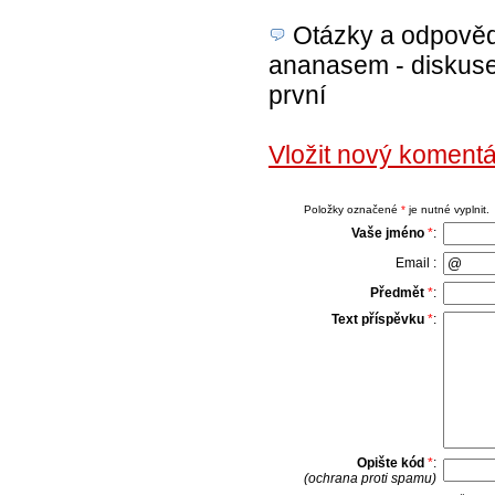
Otázky a odpovědi
ananasem - diskuse 
první
Vložit nový komen
Položky označené
*
je nutné vyplnit.
Vaše jméno
*
:
Email :
Předmět
*
:
Text příspěvku
*
:
Opište kód
*
:
(ochrana proti spamu)