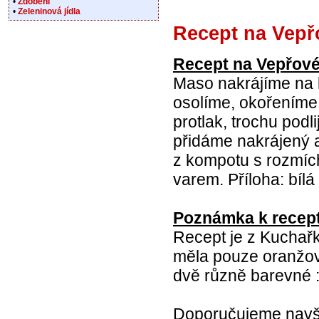
•
Zdobení
•
Zeleninová jídla
Recept na Vep
Recept na Vepřov
Maso nakrájíme na 
osolíme, okořeníme,
protlak, trochu po
přidáme nakrájený 
z kompotu s rozmíc
varem. Příloha: bíl
Poznámka k recep
Recept je z Kuchařk
měla pouze oranžovo
dvě různě barevné :
Doporučujeme navšt