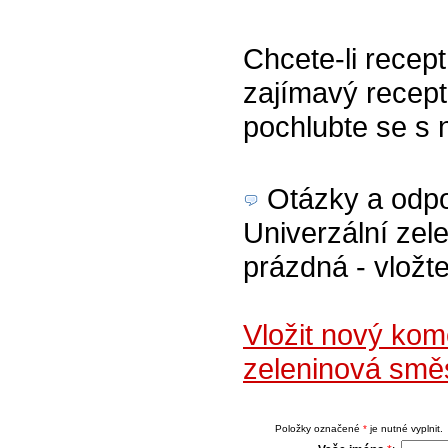
Chcete-li recept
zajímavý recept
pochlubte se s 
Otázky a odpov
Univerzální zel
prázdná - vložte
Vložit nový kom
zeleninová smě
Položky označené
*
je nutné vyplnit.