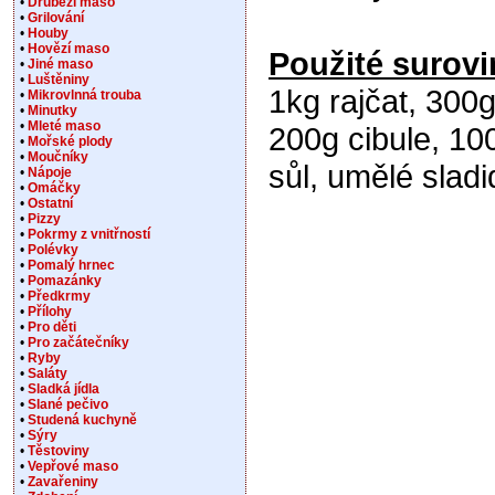
•
Drůbeží maso
•
Grilování
•
Houby
•
Hovězí maso
Použité surovi
•
Jiné maso
•
Luštěniny
1kg rajčat, 300g
•
Mikrovlnná trouba
•
Minutky
•
Mleté maso
200g cibule, 100
•
Mořské plody
•
Moučníky
sůl, umělé sladi
•
Nápoje
•
Omáčky
•
Ostatní
•
Pizzy
•
Pokrmy z vnitřností
•
Polévky
•
Pomalý hrnec
•
Pomazánky
•
Předkrmy
•
Přílohy
•
Pro děti
•
Pro začátečníky
•
Ryby
•
Saláty
•
Sladká jídla
•
Slané pečivo
•
Studená kuchyně
•
Sýry
•
Těstoviny
•
Vepřové maso
•
Zavařeniny