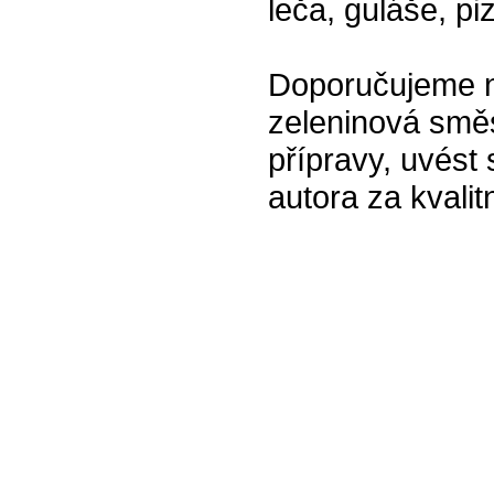
leča, guláše, pi
Doporučujeme na
zeleninová směs
přípravy, uvést
autora za kvalitn