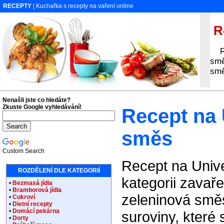
RECEPTY
| Kuchařka s recepty na vaření online
Re
Rec
smě
sm
Nenašli jste co hledáte?
Zkuste Google vyhledávání!
Recept na 
směs
Custom Search
Recept na Unive
ROZDĚLENÍ DLE KATEGORIÍ
kategorii zavaře
•
Bezmasá jídla
•
Bramborová jídla
zeleninová smě
•
Cukroví
•
Dietní recepty
•
Domácí pekárna
suroviny, které
•
Dorty