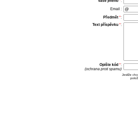
Vaše jméno
*
:
Email :
Předmět
*
:
Text příspěvku
*
:
Opište kód
*
:
(ochrana proti spamu)
Jesliže ch
polož