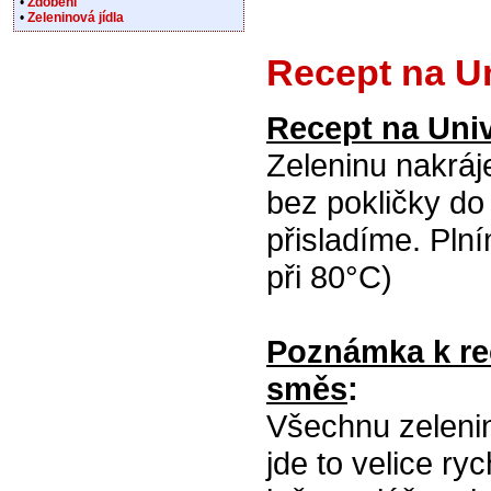
•
Zdobení
•
Zeleninová jídla
Recept na Un
Recept na Univ
Zeleninu nakráje
bez pokličky do
přisladíme. Plní
při 80°C)
Poznámka k rec
směs
:
Všechnu zelenin
jde to velice ry