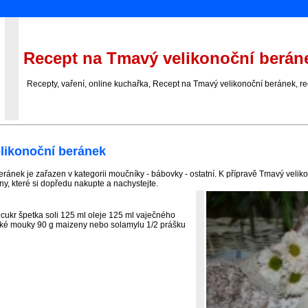
Recept na Tmavý velikonoční berán
Recepty, vaření, online kuchařka, Recept na Tmavý velikonoční beránek, re
likonoční beránek
ránek je zařazen v kategorii moučníky - bábovky - ostatní. K přípravě Tmavý veli
y, které si dopředu nakupte a nachystejte.
 cukr špetka soli 125 ml oleje 125 ml vaječného
adké mouky 90 g maizeny nebo solamylu 1/2 prášku