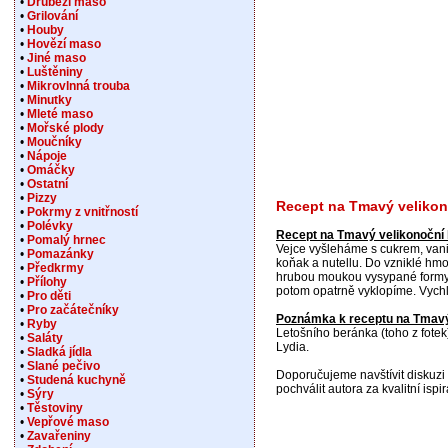
•
Drůbeží maso
•
Grilování
•
Houby
•
Hovězí maso
•
Jiné maso
•
Luštěniny
•
Mikrovlnná trouba
•
Minutky
•
Mleté maso
•
Mořské plody
•
Moučníky
•
Nápoje
•
Omáčky
•
Ostatní
•
Pizzy
Recept na Tmavý velikon
•
Pokrmy z vnitřností
•
Polévky
Recept na Tmavý velikonoční
•
Pomalý hrnec
Vejce vyšleháme s cukrem, vani
•
Pomazánky
koňak a nutellu. Do vzniklé hm
•
Předkrmy
hrubou moukou vysypané formy,
•
Přílohy
potom opatrně vyklopíme. Vyc
•
Pro děti
•
Pro začátečníky
Poznámka k receptu na Tmavý
•
Ryby
Letošního beránka (toho z fotek
•
Saláty
Lydia.
•
Sladká jídla
•
Slané pečivo
Doporučujeme navštívit diskuzi 
•
Studená kuchyně
pochválit autora za kvalitní ispir
•
Sýry
•
Těstoviny
•
Vepřové maso
•
Zavařeniny