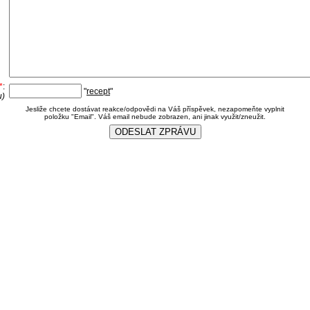
*
:
"
recept
"
u)
Jesliže chcete dostávat reakce/odpovědi na Váš příspěvek, nezapomeňte vyplnit
položku "Email". Váš email nebude zobrazen, ani jinak využit/zneužit.