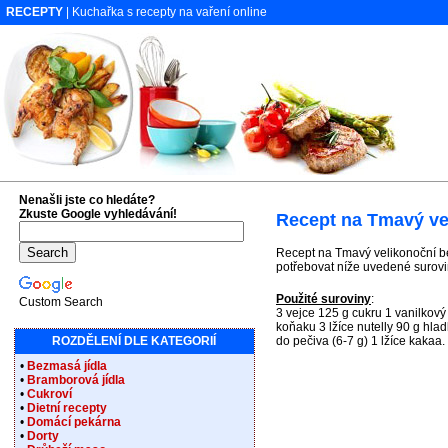
RECEPTY
| Kuchařka s recepty na vaření online
Nenašli jste co hledáte?
Zkuste Google vyhledávání!
Recept na Tmavý ve
Recept na Tmavý velikonoční be
potřebovat níže uvedené surovin
Použité suroviny
:
Custom Search
3 vejce 125 g cukru 1 vanilkový
koňaku 3 lžíce nutelly 90 g hl
ROZDĚLENÍ DLE KATEGORIÍ
do pečiva (6-7 g) 1 lžíce kakaa.
•
Bezmasá jídla
•
Bramborová jídla
•
Cukroví
•
Dietní recepty
•
Domácí pekárna
•
Dorty