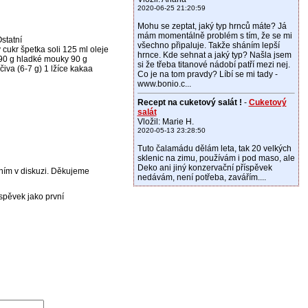
2020-06-25 21:20:59
Mohu se zeptat, jaký typ hrnců máte? Já
mám momentálně problém s tím, že se mi
statní
všechno připaluje. Takže sháním lepší
 cukr špetka soli 125 ml oleje
hrnce. Kde sehnat a jaký typ? Našla jsem
 90 g hladké mouky 90 g
si že třeba titanové nádobí patří mezi nej.
iva (6-7 g) 1 lžíce kakaa
Co je na tom pravdy? Líbí se mi tady -
www.bonio.c...
Recept na cuketový salát !
-
Cuketový
salát
Vložil: Marie H.
2020-05-13 23:28:50
Tuto čalamádu dělám leta, tak 20 velkých
sklenic na zimu, používám i pod maso, ale
Deko ani jiný konzervační příspěvek
 ním v diskuzi. Děkujeme
nedávám, není potřeba, zavářím....
íspěvek jako první