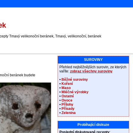
ek
cepty Tmavý velikonoční beránek, Tmavý, velikonoční, beránek
SUROVINY
Přehled nejběžnějších surovin, ze kterých
vaříte:
zobraz všechny suroviny
konoční beránek budete
•
Běžné suroviny
•
Koření
•
Maso
•
Mléčné výrobky
•
Ostatní
•
Ovoce
•
Přílohy
•
Přísady
•
Zelenina
Probíhající diskuze
Poslední diskutované recepty
: