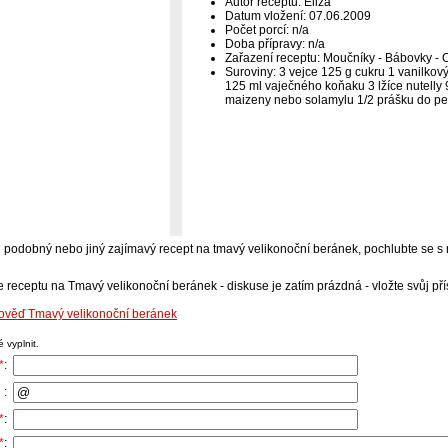
Autor receptu: Eliza
Datum vložení: 07.06.2009
Počet porcí: n/a
Doba přípravy: n/a
Zařazení receptu: Moučníky - Bábovky - O
Suroviny: 3 vejce 125 g cukru 1 vanilkový
125 ml vaječného koňaku 3 lžíce nutelly
maizeny nebo solamylu 1/2 prášku do peč
-li podobný nebo jiný zajímavý recept na tmavý velikonoční beránek, pochlubte se s
e receptu na Tmavý velikonoční beránek - diskuse je zatím prázdná - vložte svůj př
pověď Tmavý velikonoční beránek
 vyplnit.
*
:
 :
*
:
*
: