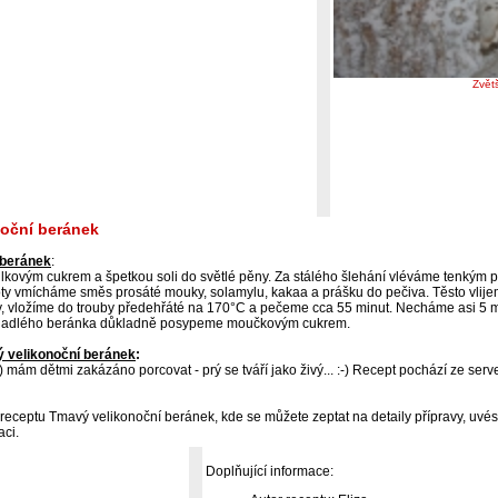
Zvět
oční beránek
 beránek
:
lkovým cukrem a špetkou soli do světlé pěny. Za stálého šlehání vléváme tenkým p
oty vmícháme směs prosáté mouky, solamylu, kakaa a prášku do pečiva. Těsto vli
 vložíme do trouby předehřáté na 170°C a pečeme cca 55 minut. Necháme asi 5 m
hladlého beránka důkladně posypeme moučkovým cukrem.
 velikonoční beránek
:
) mám dětmi zakázáno porcovat - prý se tváří jako živý... :-) Recept pochází ze ser
receptu Tmavý velikonoční beránek, kde se můžete zeptat na detaily přípravy, uvés
aci.
Doplňující informace: