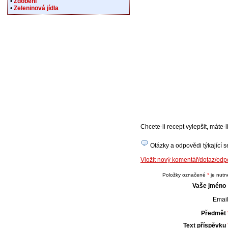
•
Zdobení
•
Zeleninová jídla
Chcete-li recept vylepšit, máte
Otázky a odpovědi týkající s
Vložit nový komentář/dotaz/od
Položky označené
*
je nutné
Vaše jméno
Email
Předmět
Text příspěvku