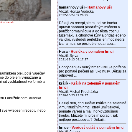
hamannovy uši
-
Hamanovy uši
Vložil: Honza Vodička
2022-03-24 09:26:25
šit obrázek
Děkuji za recept,ale musel se trochu
upravit nahradit plnotučným mlékem a
použít normální cukr a do těsta trochu
tuzemáku a citronové kůry a přidat jedeno
vajíčko. výsledek perfektní jen moc nedrží
tvar a musí se péci déle toda raba...
Husa
-
Husička v pomalém hrnci
Vložil: Sylva
2021-12-13 08:17:27
Dobrý den jak velký hrnec (litru)je potřeba
pro pomalé pečení asi 3kg husy. Děkuji za
ramínkem olej, poté vaječný
odpověď ...
jeme do olejem vymazané a
inut vychladnout ve formě a
králík
-
Králík na zelenině v pomalém
hrnci
Vložil: Michal Procházka
2020-10-23 23:29:37
veru Labužník.com, autorka
Hezký den, chci udělat králíka na zelenině
v multifukčním hrnci, který umí tlakové,
t své vylepšení receptu nebo
pomalé vaření a má i horkovzdušnou
troubu. Můžete mi prosím poradit, jak
nejlépe postupovat ? Děkuji...
hrnce
-
Vepřový guláš v pomalém hrnci
Vložil: Ariana