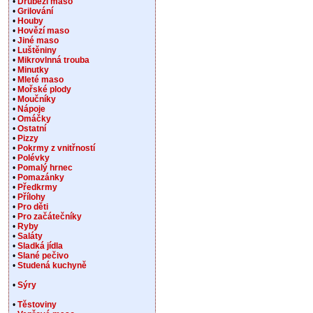
•
Drůbeží maso
•
Grilování
•
Houby
•
Hovězí maso
•
Jiné maso
•
Luštěniny
•
Mikrovlnná trouba
•
Minutky
•
Mleté maso
•
Mořské plody
•
Moučníky
•
Nápoje
•
Omáčky
•
Ostatní
•
Pizzy
•
Pokrmy z vnitřností
•
Polévky
•
Pomalý hrnec
•
Pomazánky
•
Předkrmy
•
Přílohy
•
Pro děti
•
Pro začátečníky
•
Ryby
•
Saláty
•
Sladká jídla
•
Slané pečivo
•
Studená kuchyně
•
Sýry
•
Těstoviny