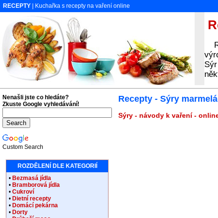
RECEPTY
| Kuchařka s recepty na vaření online
Re
Rec
výr
Sýr
něk
Nenašli jste co hledáte?
Recepty - Sýry marmel
Zkuste Google vyhledávání!
Sýry - návody k vaření - onli
Custom Search
ROZDĚLENÍ DLE KATEGORIÍ
•
Bezmasá jídla
•
Bramborová jídla
•
Cukroví
•
Dietní recepty
•
Domácí pekárna
•
Dorty