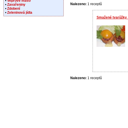
•
Vepřové maso
Nalezeno:
1 receptů
•
Zavařeniny
•
Zdobení
•
Zeleninová jídla
Smažené tvarůžky 
Nalezeno:
1 receptů