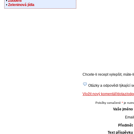
•
Zdobení
•
Zeleninová jídla
Chcete-li recept vylepšit, máte
Otázky a odpovědi týkající se
Vložit nový komentář/dotaz/odp
Položky označené
*
je nutné
Vaše jméno
Email
Předmět
Text příspěvku