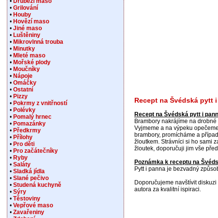
•
Drůbeží maso
•
Grilování
•
Houby
•
Hovězí maso
•
Jiné maso
•
Luštěniny
•
Mikrovlnná trouba
•
Minutky
•
Mleté maso
•
Mořské plody
•
Moučníky
•
Nápoje
•
Omáčky
•
Ostatní
•
Pizzy
Recept na Švédská pytt 
•
Pokrmy z vnitřností
•
Polévky
Recept na Švédská pytt i pan
•
Pomalý hrnec
Brambory nakrájíme na drobné k
•
Pomazánky
Vyjmeme a na výpeku opečeme j
•
Předkrmy
brambory, promícháme a případ
•
Přílohy
žloutkem. Strávníci si ho sami 
•
Pro děti
žloutek, doporučuji jim vše před
•
Pro začátečníky
•
Ryby
Poznámka k receptu na Švédsk
•
Saláty
Pytt i panna je bezvadný způso
•
Sladká jídla
•
Slané pečivo
Doporučujeme navštívit diskuzi 
•
Studená kuchyně
autora za kvalitní ispiraci.
•
Sýry
•
Těstoviny
•
Vepřové maso
•
Zavařeniny