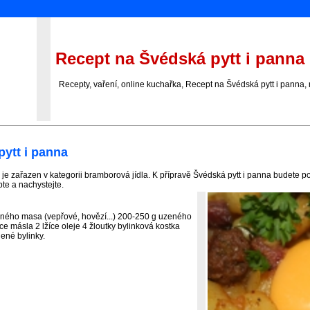
Recept na Švédská pytt i panna
Recepty, vaření, online kuchařka, Recept na Švédská pytt i panna, r
ytt i panna
je zařazen v kategorii bramborová jídla. K přípravě Švédská pytt i panna budete 
pte a nachystejte.
ého masa (vepřové, hovězí...) 200-250 g uzeného
ce másla 2 lžíce oleje 4 žloutky bylinková kostka
lené bylinky.