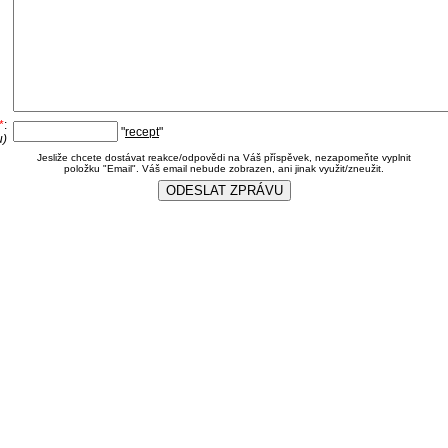
*
:
"
recept
"
u)
Jesliže chcete dostávat reakce/odpovědi na Váš příspěvek, nezapomeňte vyplnit
položku "Email". Váš email nebude zobrazen, ani jinak využit/zneužit.