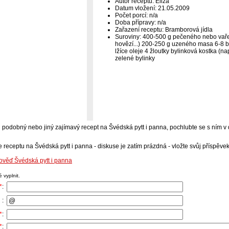
Autor receptu: Eliza
Datum vložení: 21.05.2009
Počet porcí: n/a
Doba přípravy: n/a
Zařazení receptu: Bramborová jídla
Suroviny: 400-500 g pečeného nebo vař
hovězí...) 200-250 g uzeného masa 6-8 b
lžíce oleje 4 žloutky bylinková kostka (na
zelené bylinky
-li podobný nebo jiný zajímavý recept na Švédská pytt i panna, pochlubte se s ním 
 receptu na Švédská pytt i panna - diskuse je zatím prázdná - vložte svůj příspěvek
ověď Švédská pytt i panna
 vyplnit.
*
:
 :
*
:
*
: