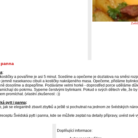
Zvět
i panna
na
:
ostičky a povaříme je asi 5 minut. Scedíme a opečeme je dozlatova na směsi rozp
emně nasekanou cibuli a kostičky nakrájeného masa. Opečeme, přidáme bylinko
ně dosolíme a dopepříme. Podáváme velmi horké - doprostřed porce uděláme důle
zamíchají do pokrmu. Sypeme čerstvými bylinkami. Pokud o svých dětech víte, že by 
em promíchat. (vlastní zkušenost :-))
á pytt i panna
:
b, jak se elegantně zbavit zbytků a ještě si pochutnat na jednom ze švédských nár
receptu Švédská pytt i panna, kde se můžete zeptat na detaily přípravy, uvést své 
Doplňující informace: