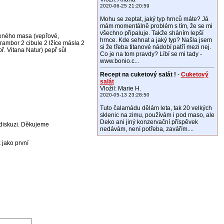
2020-06-25 21:20:59
Mohu se zeptat, jaký typ hrnců máte? Já
mám momentálně problém s tím, že se mi
všechno připaluje. Takže sháním lepší
eného masa (vepřové,
hrnce. Kde sehnat a jaký typ? Našla jsem
rambor 2 cibule 2 lžíce másla 2
si že třeba titanové nádobí patří mezi nej.
př. Vitana Natur) pepř sůl
Co je na tom pravdy? Líbí se mi tady -
www.bonio.c...
Recept na cuketový salát !
-
Cuketový
salát
Vložil: Marie H.
2020-05-13 23:28:50
Tuto čalamádu dělám leta, tak 20 velkých
sklenic na zimu, používám i pod maso, ale
Deko ani jiný konzervační příspěvek
v diskuzi. Děkujeme
nedávám, není potřeba, zavářím....
 jako první