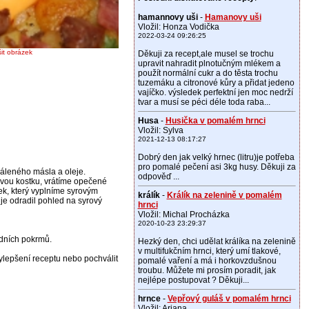
hamannovy uši
-
Hamanovy uši
Vložil: Honza Vodička
2022-03-24 09:26:25
šit obrázek
Děkuji za recept,ale musel se trochu
upravit nahradit plnotučným mlékem a
použít normální cukr a do těsta trochu
tuzemáku a citronové kůry a přidat jedeno
vajíčko. výsledek perfektní jen moc nedrží
tvar a musí se péci déle toda raba...
Husa
-
Husička v pomalém hrnci
Vložil: Sylva
2021-12-13 08:17:27
Dobrý den jak velký hrnec (litru)je potřeba
pro pomalé pečení asi 3kg husy. Děkuji za
áleného másla a oleje.
odpověď ...
vou kostku, vrátíme opečené
k, který vyplníme syrovým
králík
-
Králík na zelenině v pomalém
je odradil pohled na syrový
hrnci
Vložil: Michal Procházka
2020-10-23 23:29:37
odních pokrmů.
Hezký den, chci udělat králíka na zelenině
v multifukčním hrnci, který umí tlakové,
vylepšení receptu nebo pochválit
pomalé vaření a má i horkovzdušnou
troubu. Můžete mi prosím poradit, jak
nejlépe postupovat ? Děkuji...
hrnce
-
Vepřový guláš v pomalém hrnci
Vložil: Ariana