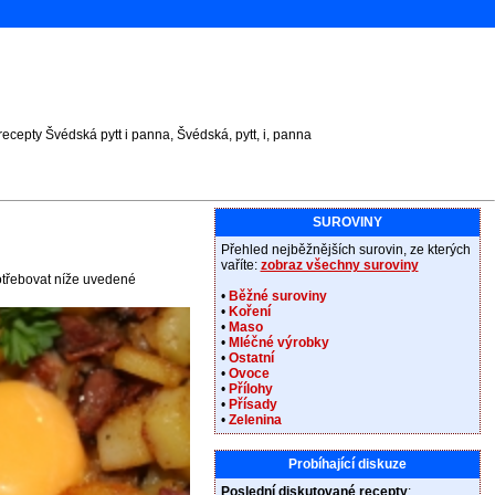
ecepty Švédská pytt i panna, Švédská, pytt, i, panna
SUROVINY
Přehled nejběžnějších surovin, ze kterých
vaříte:
zobraz všechny suroviny
potřebovat níže uvedené
•
Běžné suroviny
•
Koření
•
Maso
•
Mléčné výrobky
•
Ostatní
•
Ovoce
•
Přílohy
•
Přísady
•
Zelenina
Probíhající diskuze
Poslední diskutované recepty
: