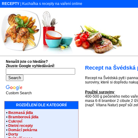
RECEPTY
| Kuchařka s recepty na vaření online
Nenašli jste co hledáte?
Zkuste Google vyhledávání!
Recept na Švédská p
Recept na Švédská pytt i panna 
suroviny, které si dopředu naku
Použité suroviny
:
Custom Search
400-500 g pečeného nebo vařen
masa 6-8 brambor 2 cibule 2 lží
ROZDĚLENÍ DLE KATEGORIÍ
(např. Vitana Natur) pepř sůl ze
•
Bezmasá jídla
•
Bramborová jídla
•
Cukroví
•
Dietní recepty
•
Domácí pekárna
•
Dorty